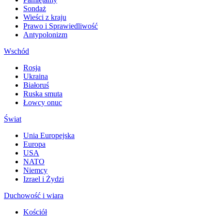
Sondaż
Wieści z kraju
Prawo i Sprawiedliwość
Antypolonizm
Wschód
Rosja
Ukraina
Białoruś
Ruska smuta
Łowcy onuc
Świat
Unia Europejska
Europa
USA
NATO
Niemcy
Izrael i Żydzi
Duchowość i wiara
Kościół