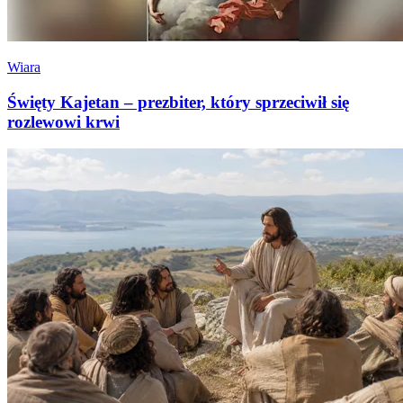
Wiara
Święty Kajetan – prezbiter, który sprzeciwił się
rozlewowi krwi