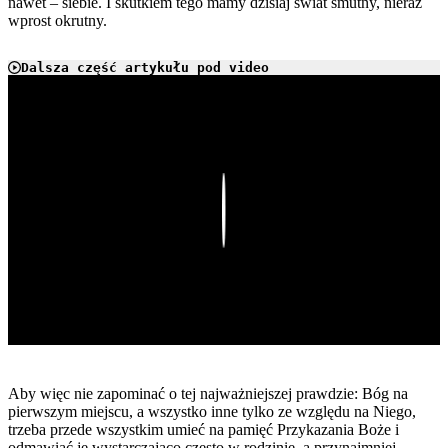
nawet – siebie. I skutkiem tego mamy dzisiaj świat smutny, nieraz
wprost okrutny.
Dalsza część artykułu pod video
Play
Aby więc nie zapominać o tej najważniejszej prawdzie: Bóg na
pierwszym miejscu, a wszystko inne tylko ze względu na Niego,
trzeba przede wszystkim umieć na pamięć Przykazania Boże i
odmawiać je wystarczająco często w rodzinie, a przynajmniej