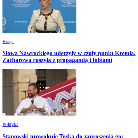
Rosja
Słowa Nawrockiego uderzyły w czuły punkt Kremla.
Zacharowa ruszyła z propagandą i fobiami
Polityka
Stanowski prowokuje Tuska do zaproszenia go: