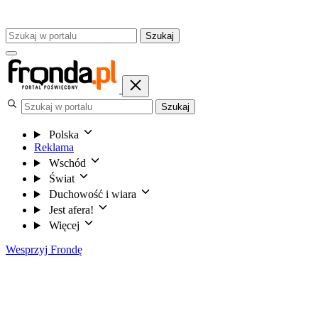
Szukaj
Szukaj
Polska
Reklama
Wschód
Świat
Duchowość i wiara
Jest afera!
Więcej
Wesprzyj Frondę