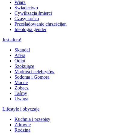
Wiara
Świadectwo
Cywilizacja śmierci
Czasy końca
Prześladowanie chrześcijan
Ideologia gender
Jest afera!
Skandal
Afera
Odlot
Szokujące
Mądrości celebrytów
Sodoma i Gomora
Mocne
Zobacz
Taśmy
Uwaga
Lifestyle i obyczaje
Kuchnia i przepisy
Zdrowie
Rodzina