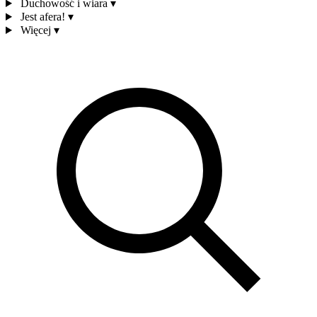
Duchowość i wiara
▾
Jest afera!
▾
Więcej
▾