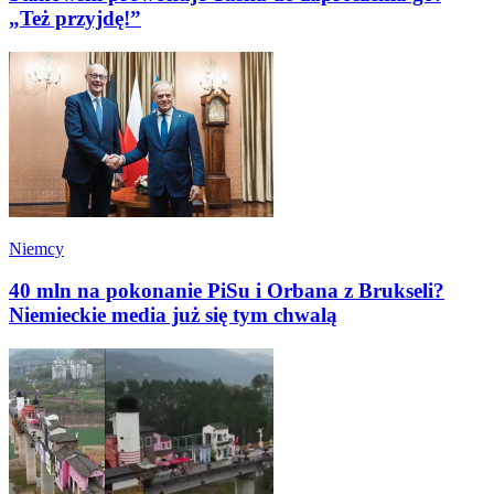
„Też przyjdę!”
Niemcy
40 mln na pokonanie PiSu i Orbana z Brukseli?
Niemieckie media już się tym chwalą