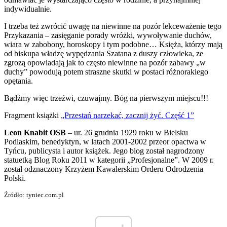
indywidualnie.
I trzeba też zwrócić uwagę na niewinne na pozór lekceważenie tego
Przykazania – zasięganie porady wróżki, wywoływanie duchów,
wiara w zabobony, horoskopy i tym podobne… Księża, którzy mają
od biskupa władzę wypędzania Szatana z duszy człowieka, ze
zgrozą opowiadają jak to często niewinne na pozór zabawy „w
duchy” powodują potem straszne skutki w postaci różnorakiego
opętania.
Bądźmy więc trzeźwi, czuwajmy. Bóg na pierwszym miejscu!!!
Fragment książki
„Przestań narzekać, zacznij żyć. Część 1”
Leon Knabit OSB
– ur. 26 grudnia 1929 roku w Bielsku
Podlaskim, benedyktyn, w latach 2001-2002 przeor opactwa w
Tyńcu, publicysta i autor książek. Jego blog został nagrodzony
statuetką Blog Roku 2011 w kategorii „Profesjonalne”. W 2009 r.
został odznaczony Krzyżem Kawalerskim Orderu Odrodzenia
Polski.
Źródło: tyniec.com.pl