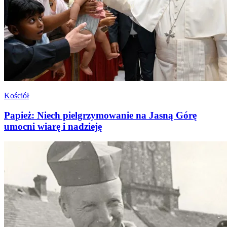
Kościół
Papież: Niech pielgrzymowanie na Jasną Górę
umocni wiarę i nadzieję