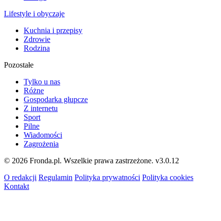
Lifestyle i obyczaje
Kuchnia i przepisy
Zdrowie
Rodzina
Pozostałe
Tylko u nas
Różne
Gospodarka głupcze
Z internetu
Sport
Pilne
Wiadomości
Zagrożenia
© 2026 Fronda.pl. Wszelkie prawa zastrzeżone.
v3.0.12
O redakcji
Regulamin
Polityka prywatności
Polityka cookies
Kontakt