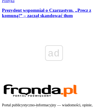
Polityka
Prezydent wspomniał o Czarzastym. „Precz z
komuną!” – zaczął skandować tłum
ad
Portal publicystyczno-informacyjny — wiadomości, opinie,