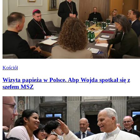
Kościół
Wizyta papieża w Polsce. Abp Wojda spotkał się z
szefem MSZ