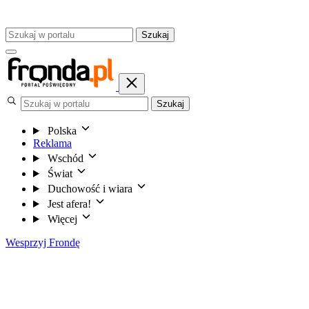
Szukaj
Szukaj
Polska
Reklama
Wschód
Świat
Duchowość i wiara
Jest afera!
Więcej
Wesprzyj Frondę