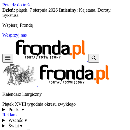
Przejdź do treści
Dzień:
piątek, 7 sierpnia 2026
Imieniny:
Kajetana, Doroty,
Sykstusa
Wspieraj Frondę
Wesprzyj nas
Kalendarz liturgiczny
Piątek XVIII tygodnia okresu zwykłego
Polska
▾
Reklama
Wschód
▾
Świat
▾