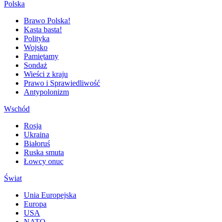
Polska
Brawo Polska!
Kasta basta!
Polityka
Wojsko
Pamiętamy
Sondaż
Wieści z kraju
Prawo i Sprawiedliwość
Antypolonizm
Wschód
Rosja
Ukraina
Białoruś
Ruska smuta
Łowcy onuc
Świat
Unia Europejska
Europa
USA
NATO