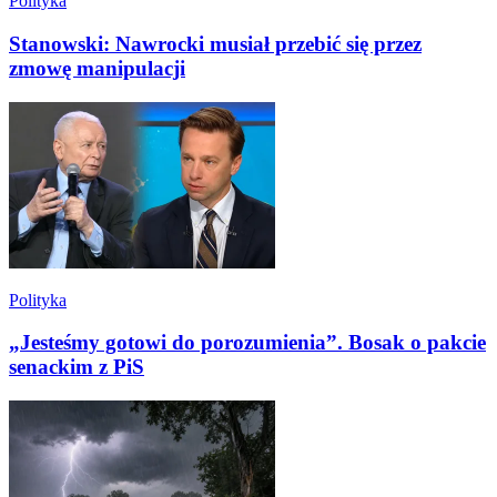
Polityka
Stanowski: Nawrocki musiał przebić się przez
zmowę manipulacji
Polityka
„Jesteśmy gotowi do porozumienia”. Bosak o pakcie
senackim z PiS