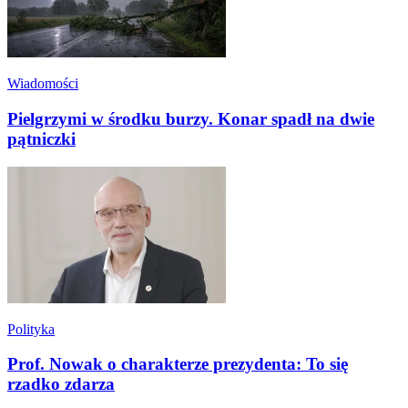
Wiadomości
Pielgrzymi w środku burzy. Konar spadł na dwie
pątniczki
Polityka
Prof. Nowak o charakterze prezydenta: To się
rzadko zdarza