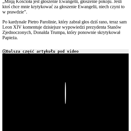
„Misją Kościoła jest głoszenie Ewangelii, głoszenie pokoju. Jeśli
ktoś chce mnie krytykować za głoszenie Ewangelii, niech czyni to
w prawdzie”.
Po kardynale Pietro Parolinie, który zabrał głos dziś rano, teraz sam
Leon XIV komentuje dzisiejsze wypowiedzi prezydenta Stanów
Zjednoczonych, Donalda Trumpa, który ponownie skrytykował
Papieża.
Dalsza część artykułu pod video
Play