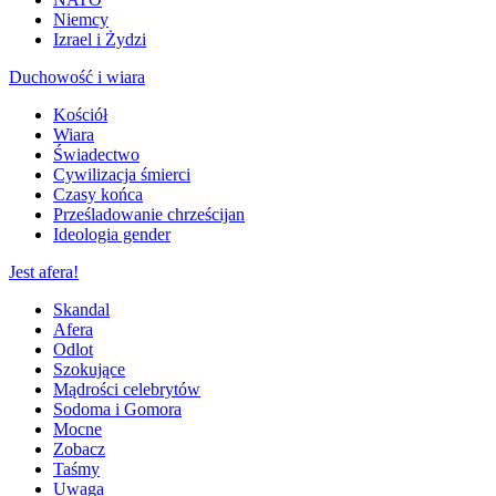
Niemcy
Izrael i Żydzi
Duchowość i wiara
Kościół
Wiara
Świadectwo
Cywilizacja śmierci
Czasy końca
Prześladowanie chrześcijan
Ideologia gender
Jest afera!
Skandal
Afera
Odlot
Szokujące
Mądrości celebrytów
Sodoma i Gomora
Mocne
Zobacz
Taśmy
Uwaga