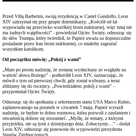
Przed Villą Barberini, swoją rezydencją w Castel Gandolfo, Leon
XIV zatrzymał się przy grupie dziennikarzy. „Kościół od lat
wypowiada się przeciwko wszelkiej broni nuklearnej, więc tutaj nie
ma żadnych wątpliwości” - powiedział Ojciec Święty, odnosząc się
do słów Trumpa, który twierdził, że Papież uważa za dopuszczalne
posiadanie przez Iran broni nuklearnej, co miałoby zagrażać
wszystkim katolikom.
Od począrtku mówię: „Pokój z wami”
„Mam po prostu nadzieję, że zostanę wysłuchany ze względu na
wartość słowa Bożego” - podkreślił Leon XIV, zaznaczając, że
mówił o tym od pierwszej chwili, gdy został wybrany, a teraz
zbliżamy się do rocznicy. „Powiedziałem: pokój z wami” -
przypomniał Ojciec Święty.
Odnosząc się do spotkania z sekretarzem stanu USA Marco Rubio,
zaplanowanego na poranek w czwartek 7 maja, Papież wyraził
nadzieję, że będzie to dobra rozmowa, która pozwoli z zaufaniem i
otwartością dobrze się zrozumieć. „Myślę, że tematy, z którymi
przyjeżdża, nie są tymi z dzisiejszego dnia. Zobaczymy…” - dodał
Leon XIV, odnosząc się ponownie do wypowiedzi prezydenta
Stanów Zjednoczonych.