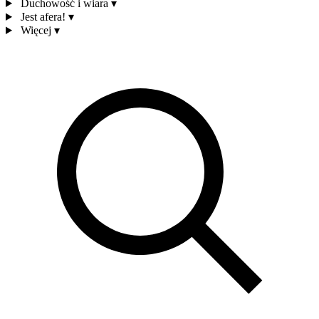
Duchowość i wiara
▾
Jest afera!
▾
Więcej
▾