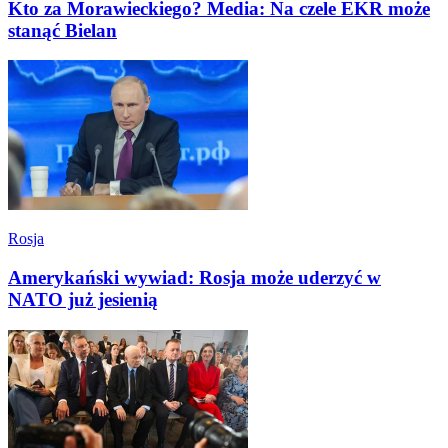
Kto za Morawieckiego? Media: Na czele EKR może
stanąć Bielan
Rosja
Amerykański wywiad: Rosja może uderzyć w
NATO już jesienią