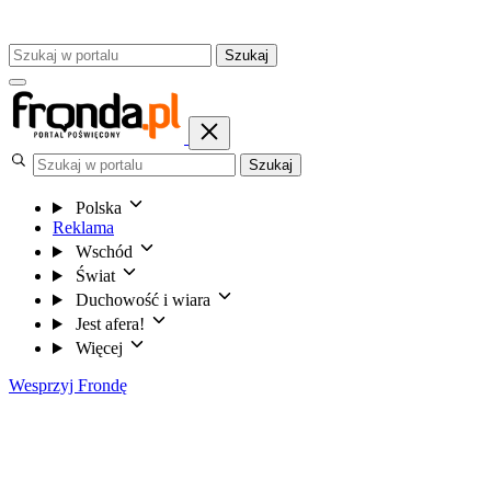
Szukaj
Szukaj
Polska
Reklama
Wschód
Świat
Duchowość i wiara
Jest afera!
Więcej
Wesprzyj Frondę