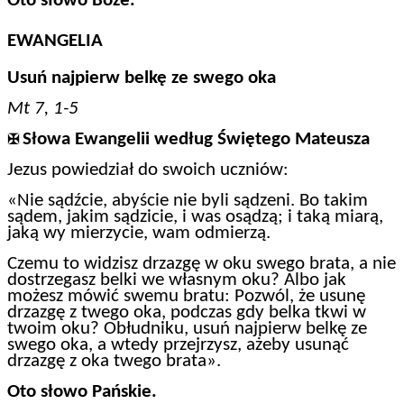
Oto słowo Boże.
EWANGELIA
Usuń najpierw belkę ze swego oka
Mt 7, 1-5
Słowa Ewangelii według Świętego Mateusza
✠
Jezus powiedział do swoich uczniów:
«Nie sądźcie, abyście nie byli sądzeni. Bo takim
sądem, jakim sądzicie, i was osądzą; i taką miarą,
jaką wy mierzycie, wam odmierzą.
Czemu to widzisz drzazgę w oku swego brata, a nie
dostrzegasz belki we własnym oku? Albo jak
możesz mówić swemu bratu: Pozwól, że usunę
drzazgę z twego oka, podczas gdy belka tkwi w
twoim oku? Obłudniku, usuń najpierw belkę ze
swego oka, a wtedy przejrzysz, ażeby usunąć
drzazgę z oka twego brata».
Oto słowo Pańskie.