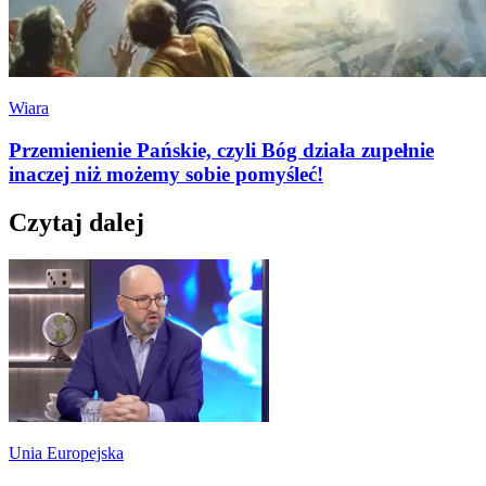
Wiara
Przemienienie Pańskie, czyli Bóg działa zupełnie
inaczej niż możemy sobie pomyśleć!
Czytaj dalej
Unia Europejska