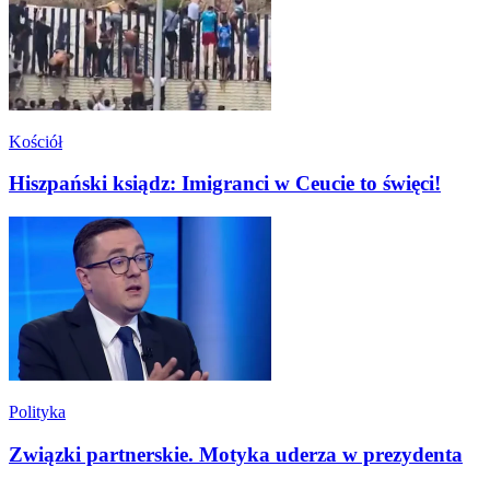
Kościół
Hiszpański ksiądz: Imigranci w Ceucie to święci!
Polityka
Związki partnerskie. Motyka uderza w prezydenta