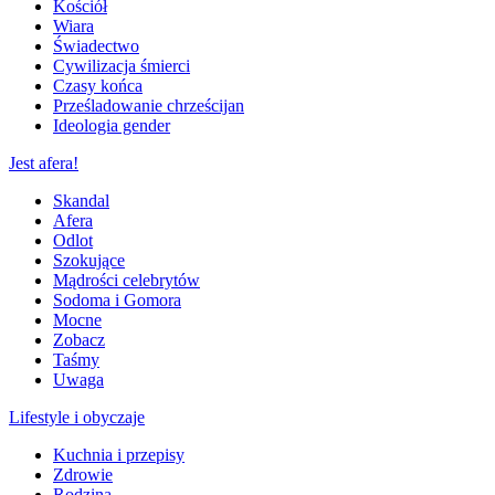
Kościół
Wiara
Świadectwo
Cywilizacja śmierci
Czasy końca
Prześladowanie chrześcijan
Ideologia gender
Jest afera!
Skandal
Afera
Odlot
Szokujące
Mądrości celebrytów
Sodoma i Gomora
Mocne
Zobacz
Taśmy
Uwaga
Lifestyle i obyczaje
Kuchnia i przepisy
Zdrowie
Rodzina