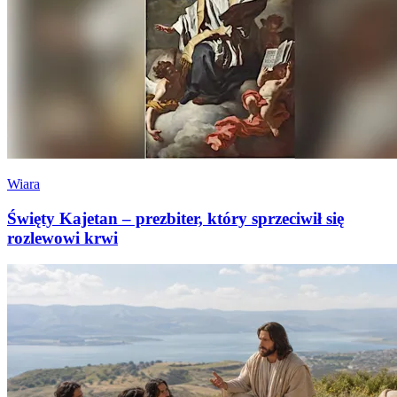
Wiara
Święty Kajetan – prezbiter, który sprzeciwił się
rozlewowi krwi