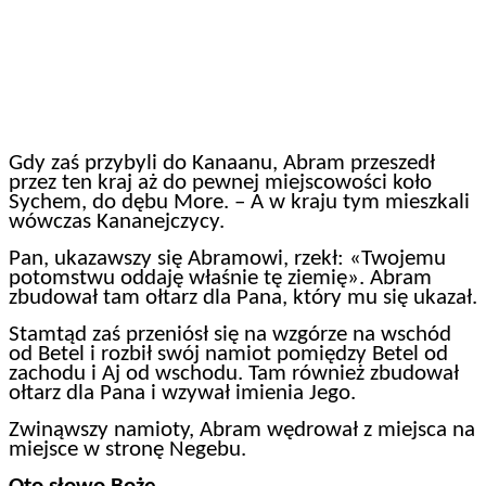
Gdy zaś przybyli do Kanaanu, Abram przeszedł
przez ten kraj aż do pewnej miejscowości koło
Sychem, do dębu More. – A w kraju tym mieszkali
wówczas Kananejczycy.
Pan, ukazawszy się Abramowi, rzekł: «Twojemu
potomstwu oddaję właśnie tę ziemię». Abram
zbudował tam ołtarz dla Pana, który mu się ukazał.
Stamtąd zaś przeniósł się na wzgórze na wschód
od Betel i rozbił swój namiot pomiędzy Betel od
zachodu i Aj od wschodu. Tam również zbudował
ołtarz dla Pana i wzywał imienia Jego.
Zwinąwszy namioty, Abram wędrował z miejsca na
miejsce w stronę Negebu.