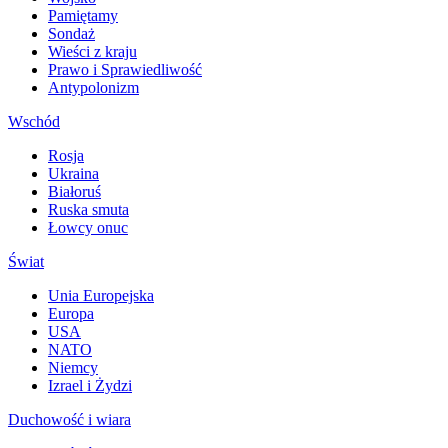
Pamiętamy
Sondaż
Wieści z kraju
Prawo i Sprawiedliwość
Antypolonizm
Wschód
Rosja
Ukraina
Białoruś
Ruska smuta
Łowcy onuc
Świat
Unia Europejska
Europa
USA
NATO
Niemcy
Izrael i Żydzi
Duchowość i wiara