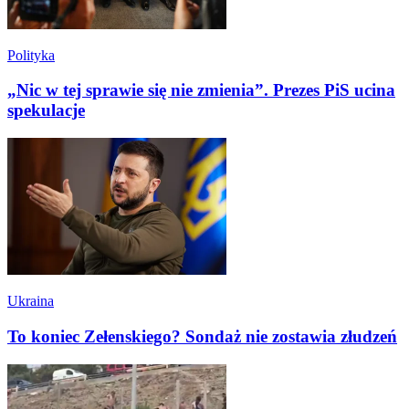
Polityka
„Nic w tej sprawie się nie zmienia”. Prezes PiS ucina
spekulacje
Ukraina
To koniec Zełenskiego? Sondaż nie zostawia złudzeń