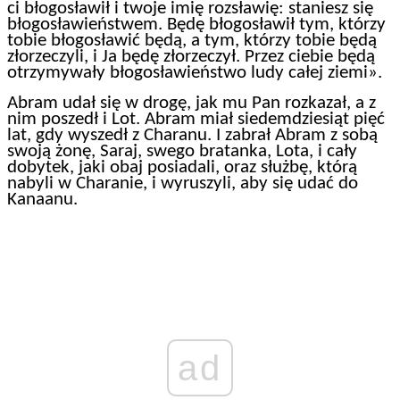
ci błogosławił i twoje imię rozsławię: staniesz się
błogosławieństwem. Będę błogosławił tym, którzy
tobie błogosławić będą, a tym, którzy tobie będą
złorzeczyli, i Ja będę złorzeczył. Przez ciebie będą
otrzymywały błogosławieństwo ludy całej ziemi».
Abram udał się w drogę, jak mu Pan rozkazał, a z
nim poszedł i Lot. Abram miał siedemdziesiąt pięć
lat, gdy wyszedł z Charanu. I zabrał Abram z sobą
swoją żonę, Saraj, swego bratanka, Lota, i cały
dobytek, jaki obaj posiadali, oraz służbę, którą
nabyli w Charanie, i wyruszyli, aby się udać do
Kanaanu.
ad