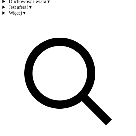
Duchowość i wiara
▾
Jest afera!
▾
Więcej
▾