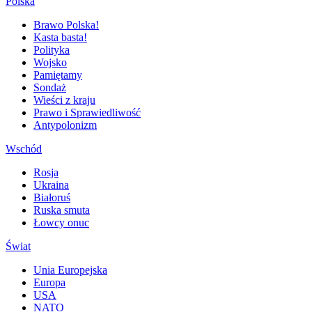
Polska
Brawo Polska!
Kasta basta!
Polityka
Wojsko
Pamiętamy
Sondaż
Wieści z kraju
Prawo i Sprawiedliwość
Antypolonizm
Wschód
Rosja
Ukraina
Białoruś
Ruska smuta
Łowcy onuc
Świat
Unia Europejska
Europa
USA
NATO