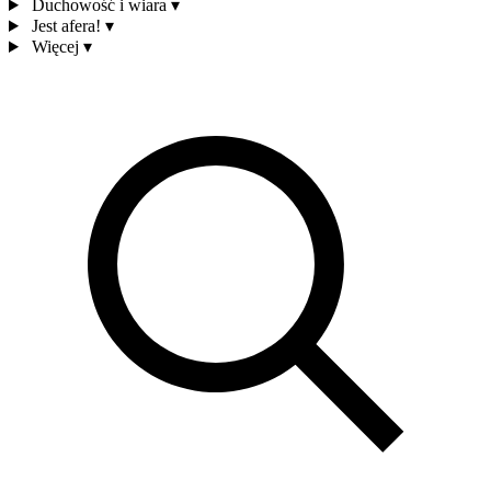
Duchowość i wiara
▾
Jest afera!
▾
Więcej
▾