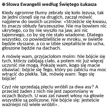
Słowa Ewangelii według Świętego Łukasza
✠
Kiedy ogromne tłumy zebrały się koło Jezusa, tak
że jedni cisnęli się na drugich, zaczął mówić
najpierw do swoich uczniów: «Strzeżcie się kwasu,
to znaczy obłudy faryzeuszów. Nie ma bowiem nic
ukrytego, co by nie wyszło na jaw, ani nic
tajemnego, co by się nie stało wiadome. Dlatego
wszystko, co powiedzieliście w mroku, w świetle
będzie słyszane, a co w izbie szeptaliście do ucha,
głoszone będzie na dachach.
A mówię wam, przyjaciołom moim: Nie bójcie się
tych, którzy zabijają ciało, a potem nic już więcej
uczynić nie mogą. Pokażę wam, kogo się macie
obawiać: bójcie się Tego, który po zabiciu ma moc
wtrącić do piekła. Tak, mówię wam: Tego się
bójcie!
Czyż nie sprzedają pięciu wróbli za dwa asy? A
przecież żaden z nich nie jest zapomniany w
oczach Bożych. U was zaś nawet włosy na głowie
wszystkie są policzone. Nie bójcie się: jesteście
ważniejsi niż wiele wróbli».