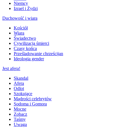
Niemcy
Izrael i Żydzi
Duchowość i wiara
Kościół
Wiara
Świadectwo
Cywilizacja śmierci
Czasy końca
Prześladowanie chrześcijan
Ideologia gender
Jest afera!
Skandal
Afera
Odlot
Szokujące
Mądrości celebrytów
Sodoma i Gomora
Mocne
Zobacz
Taśmy
Uwaga