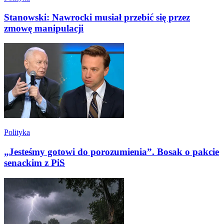
Stanowski: Nawrocki musiał przebić się przez
zmowę manipulacji
Polityka
„Jesteśmy gotowi do porozumienia”. Bosak o pakcie
senackim z PiS