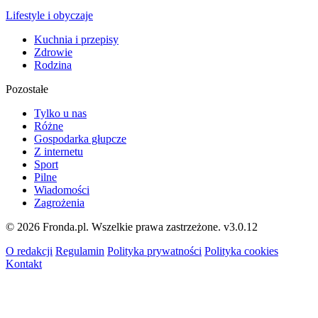
Lifestyle i obyczaje
Kuchnia i przepisy
Zdrowie
Rodzina
Pozostałe
Tylko u nas
Różne
Gospodarka głupcze
Z internetu
Sport
Pilne
Wiadomości
Zagrożenia
© 2026 Fronda.pl. Wszelkie prawa zastrzeżone.
v3.0.12
O redakcji
Regulamin
Polityka prywatności
Polityka cookies
Kontakt