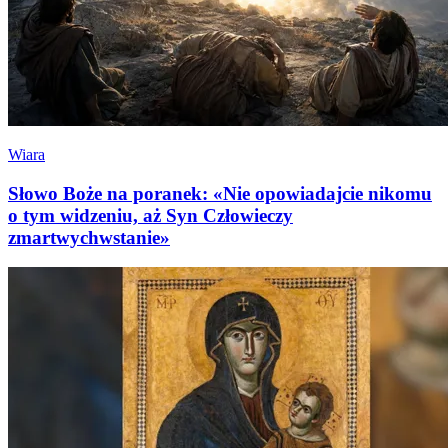
Wiara
Słowo Boże na poranek: «Nie opowiadajcie nikomu
o tym widzeniu, aż Syn Człowieczy
zmartwychwstanie»