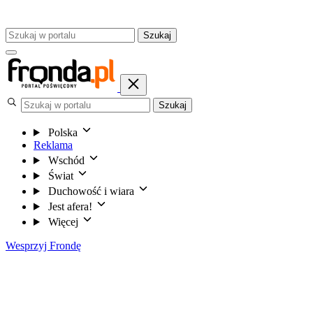
Szukaj
Szukaj
Polska
Reklama
Wschód
Świat
Duchowość i wiara
Jest afera!
Więcej
Wesprzyj Frondę