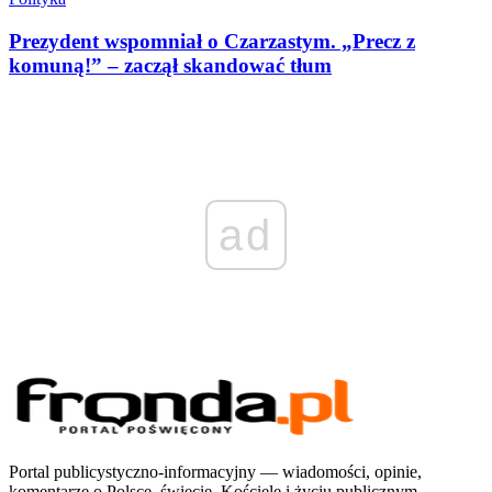
Prezydent wspomniał o Czarzastym. „Precz z
komuną!” – zaczął skandować tłum
ad
Portal publicystyczno-informacyjny — wiadomości, opinie,
komentarze o Polsce, świecie, Kościele i życiu publicznym.