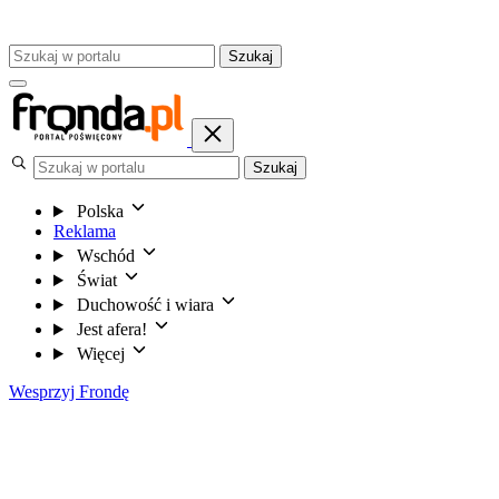
Szukaj
Szukaj
Polska
Reklama
Wschód
Świat
Duchowość i wiara
Jest afera!
Więcej
Wesprzyj Frondę