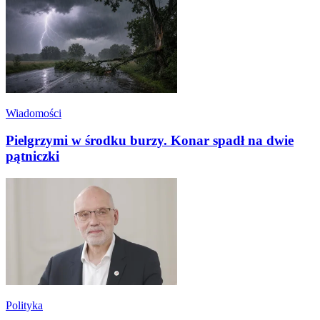
Wiadomości
Pielgrzymi w środku burzy. Konar spadł na dwie
pątniczki
Polityka