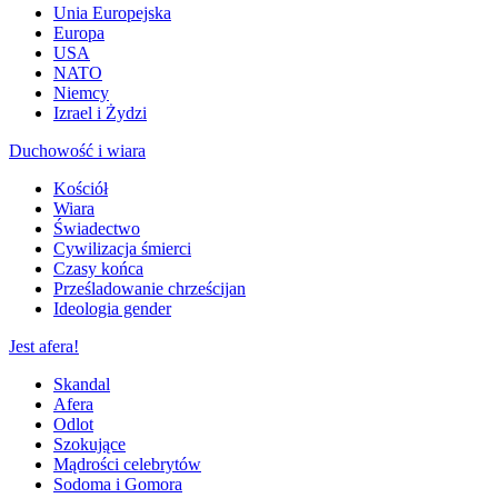
Unia Europejska
Europa
USA
NATO
Niemcy
Izrael i Żydzi
Duchowość i wiara
Kościół
Wiara
Świadectwo
Cywilizacja śmierci
Czasy końca
Prześladowanie chrześcijan
Ideologia gender
Jest afera!
Skandal
Afera
Odlot
Szokujące
Mądrości celebrytów
Sodoma i Gomora