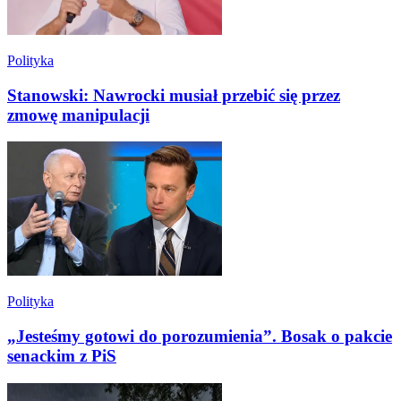
Polityka
Stanowski: Nawrocki musiał przebić się przez
zmowę manipulacji
Polityka
„Jesteśmy gotowi do porozumienia”. Bosak o pakcie
senackim z PiS