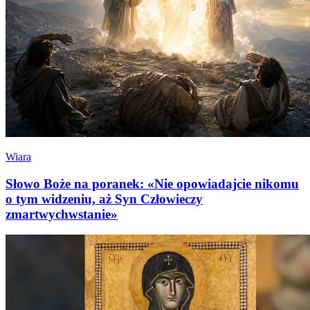
Wiara
Słowo Boże na poranek: «Nie opowiadajcie nikomu
o tym widzeniu, aż Syn Człowieczy
zmartwychwstanie»