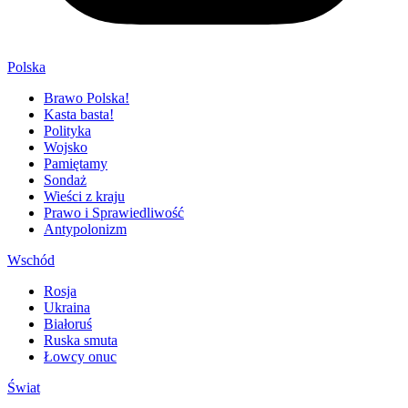
Polska
Brawo Polska!
Kasta basta!
Polityka
Wojsko
Pamiętamy
Sondaż
Wieści z kraju
Prawo i Sprawiedliwość
Antypolonizm
Wschód
Rosja
Ukraina
Białoruś
Ruska smuta
Łowcy onuc
Świat