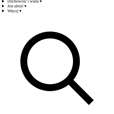
Duchowość i wiara
▾
Jest afera!
▾
Więcej
▾