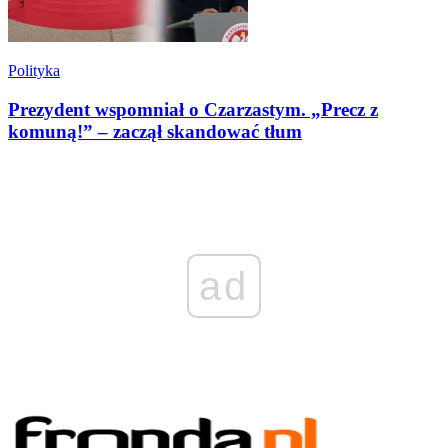
Polityka
Prezydent wspomniał o Czarzastym. „Precz z
komuną!” – zaczął skandować tłum
ad