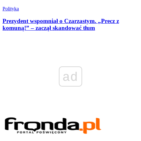
Polityka
Prezydent wspomniał o Czarzastym. „Precz z
komuną!” – zaczął skandować tłum
ad