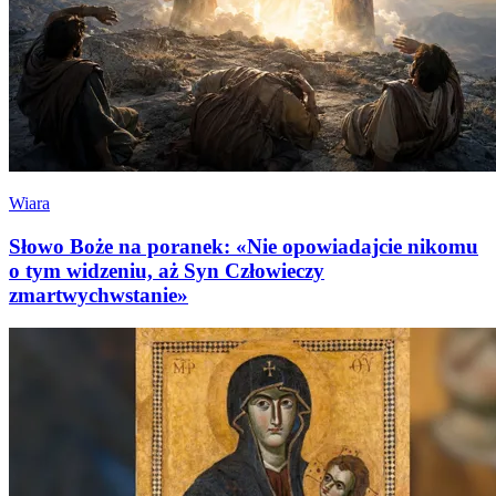
Wiara
Słowo Boże na poranek: «Nie opowiadajcie nikomu
o tym widzeniu, aż Syn Człowieczy
zmartwychwstanie»