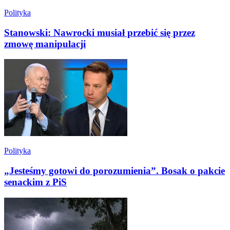
Polityka
Stanowski: Nawrocki musiał przebić się przez
zmowę manipulacji
Polityka
„Jesteśmy gotowi do porozumienia”. Bosak o pakcie
senackim z PiS