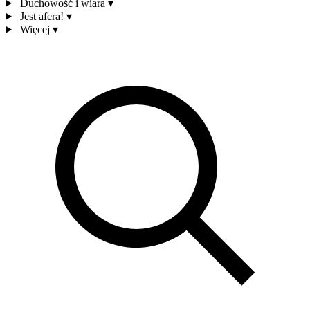
Duchowość i wiara
▾
Jest afera!
▾
Więcej
▾