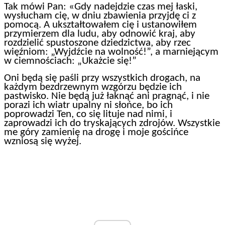
Tak mówi Pan: «Gdy nadejdzie czas mej łaski,
wysłucham cię, w dniu zbawienia przyjdę ci z
pomocą. A ukształtowałem cię i ustanowiłem
przymierzem dla ludu, aby odnowić kraj, aby
rozdzielić spustoszone dziedzictwa, aby rzec
więźniom: „Wyjdźcie na wolność!”, a marniejącym
w ciemnościach: „Ukażcie się!”
Oni będą się paśli przy wszystkich drogach, na
każdym bezdrzewnym wzgórzu będzie ich
pastwisko. Nie będą już łaknąć ani pragnąć, i nie
porazi ich wiatr upalny ni słońce, bo ich
poprowadzi Ten, co się lituje nad nimi, i
zaprowadzi ich do tryskających zdrojów. Wszystkie
me góry zamienię na drogę i moje gościńce
wzniosą się wyżej.