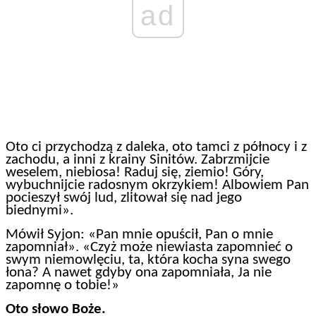
ad
Oto ci przychodzą z daleka, oto tamci z północy i z
zachodu, a inni z krainy Sinitów. Zabrzmijcie
weselem, niebiosa! Raduj się, ziemio! Góry,
wybuchnijcie radosnym okrzykiem! Albowiem Pan
pocieszył swój lud, zlitował się nad jego
biednymi».
Mówił Syjon: «Pan mnie opuścił, Pan o mnie
zapomniał». «Czyż może niewiasta zapomnieć o
swym niemowlęciu, ta, która kocha syna swego
łona? A nawet gdyby ona zapomniała, Ja nie
zapomnę o tobie!»
Oto słowo Boże.