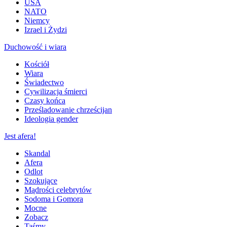
USA
NATO
Niemcy
Izrael i Żydzi
Duchowość i wiara
Kościół
Wiara
Świadectwo
Cywilizacja śmierci
Czasy końca
Prześladowanie chrześcijan
Ideologia gender
Jest afera!
Skandal
Afera
Odlot
Szokujące
Mądrości celebrytów
Sodoma i Gomora
Mocne
Zobacz
Taśmy