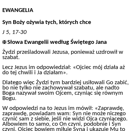
EWANGELIA
Syn Boży ożywia tych, których chce
J 5, 17-30
Słowa Ewangelii według Świętego Jana
✠
Żydzi prześladowali Jezusa, ponieważ uzdrowił w
szabat.
Lecz Jezus im odpowiedział: «Ojciec mój działa aż
do tej chwili i Ja działam».
Dlatego więc Żydzi tym bardziej usiłowali Go zabić,
bo nie tylko nie zachowywał szabatu, ale nadto
Boga nazywał swoim Ojcem, czyniąc się równym
Bogu.
W odpowiedzi na to Jezus im mówił: «Zaprawdę,
zaprawdę, powiadam wam: Syn nie może niczego
czynić sam z siebie, jeśli nie widzi Ojca czyniącego.
Albowiem to samo, co On czyni, podobnie i Syn
czyni. Ojciec bowiem miłuje Syna i ukazuje Mu to