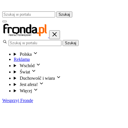
Szukaj
Szukaj
Polska
Reklama
Wschód
Świat
Duchowość i wiara
Jest afera!
Więcej
Wesprzyj Frondę