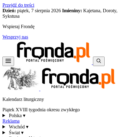
Przejdź do treści
Dzień:
piątek, 7 sierpnia 2026
Imieniny:
Kajetana, Doroty,
Sykstusa
Wspieraj Frondę
Wesprzyj nas
Kalendarz liturgiczny
Piątek XVIII tygodnia okresu zwykłego
Polska
▾
Reklama
Wschód
▾
Świat
▾