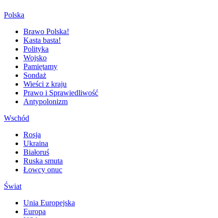
Polska
Brawo Polska!
Kasta basta!
Polityka
Wojsko
Pamiętamy
Sondaż
Wieści z kraju
Prawo i Sprawiedliwość
Antypolonizm
Wschód
Rosja
Ukraina
Białoruś
Ruska smuta
Łowcy onuc
Świat
Unia Europejska
Europa