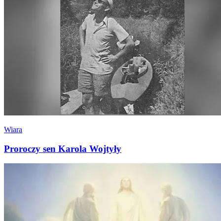
Wiara
Proroczy sen Karola Wojtyły