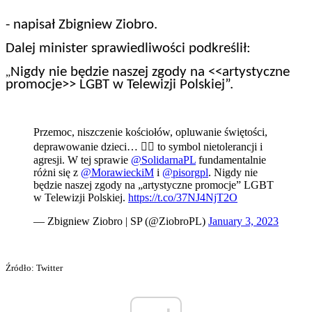
- napisał Zbigniew Ziobro.
Dalej minister sprawiedliwości podkreślił:
Nigdy nie będzie naszej zgody na <<artystyczne
„
promocje>> LGBT w Telewizji Polskiej”.
Przemoc, niszczenie kościołów, opluwanie świętości,
deprawowanie dzieci… 🏳️‍🌈 to symbol nietolerancji i
agresji. W tej sprawie
@SolidarnaPL
fundamentalnie
różni się z
@MorawieckiM
i
@pisorgpl
. Nigdy nie
będzie naszej zgody na „artystyczne promocje” LGBT
w Telewizji Polskiej.
https://t.co/37NJ4NjT2O
— Zbigniew Ziobro | SP (@ZiobroPL)
January 3, 2023
Źródło: Twitter