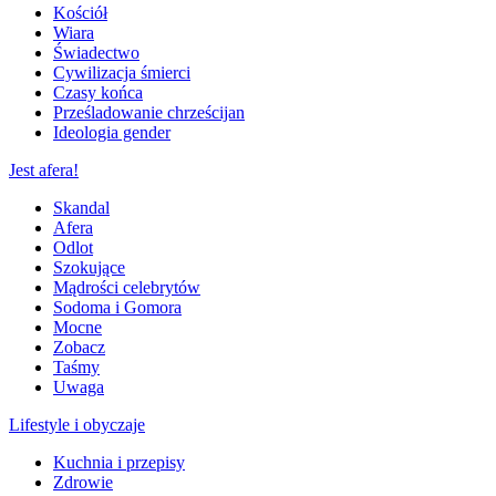
Kościół
Wiara
Świadectwo
Cywilizacja śmierci
Czasy końca
Prześladowanie chrześcijan
Ideologia gender
Jest afera!
Skandal
Afera
Odlot
Szokujące
Mądrości celebrytów
Sodoma i Gomora
Mocne
Zobacz
Taśmy
Uwaga
Lifestyle i obyczaje
Kuchnia i przepisy
Zdrowie