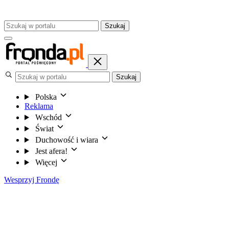
Szukaj
Szukaj
Polska
Reklama
Wschód
Świat
Duchowość i wiara
Jest afera!
Więcej
Wesprzyj Frondę