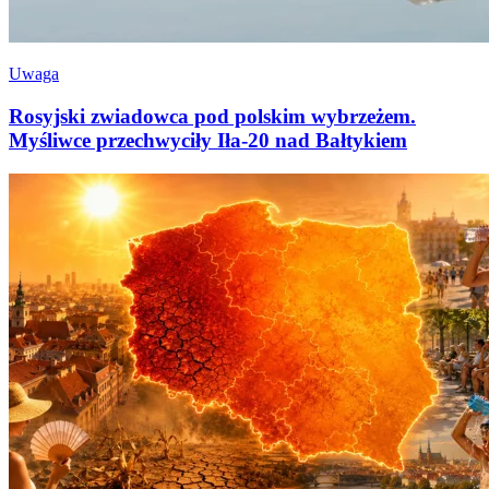
Uwaga
Rosyjski zwiadowca pod polskim wybrzeżem.
Myśliwce przechwyciły Iła-20 nad Bałtykiem