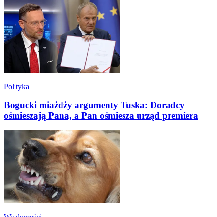
Polityka
Bogucki miażdży argumenty Tuska: Doradcy
ośmieszają Pana, a Pan ośmiesza urząd premiera
Wiadomości