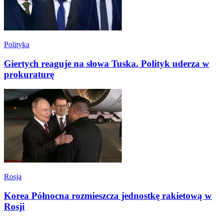
Polityka
Giertych reaguje na słowa Tuska. Polityk uderza w
prokuraturę
Rosja
Korea Północna rozmieszcza jednostkę rakietową w
Rosji