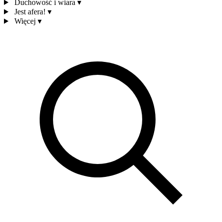
Duchowość i wiara
▾
Jest afera!
▾
Więcej
▾