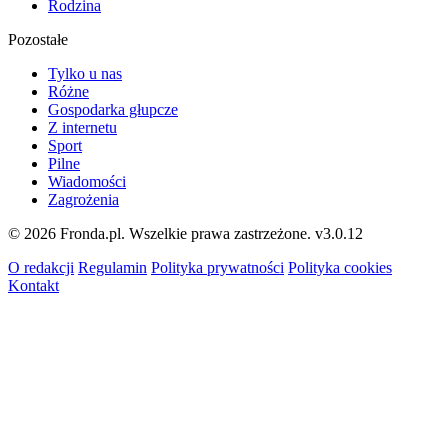
Rodzina
Pozostałe
Tylko u nas
Różne
Gospodarka głupcze
Z internetu
Sport
Pilne
Wiadomości
Zagrożenia
© 2026 Fronda.pl. Wszelkie prawa zastrzeżone.
v3.0.12
O redakcji
Regulamin
Polityka prywatności
Polityka cookies
Kontakt