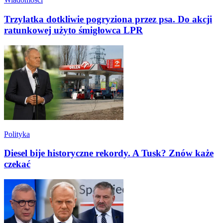
Trzylatka dotkliwie pogryziona przez psa. Do akcji
ratunkowej użyto śmigłowca LPR
Polityka
Diesel bije historyczne rekordy. A Tusk? Znów każe
czekać