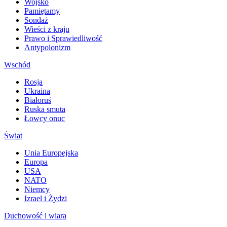
Wojsko
Pamiętamy
Sondaż
Wieści z kraju
Prawo i Sprawiedliwość
Antypolonizm
Wschód
Rosja
Ukraina
Białoruś
Ruska smuta
Łowcy onuc
Świat
Unia Europejska
Europa
USA
NATO
Niemcy
Izrael i Żydzi
Duchowość i wiara