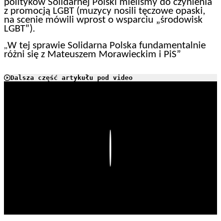
polityków Solidarnej Polski mieliśmy do czynienia
z promocją LGBT (muzycy nosili tęczowe opaski,
na scenie mówili wprost o wsparciu „środowisk
LGBT”).
W tej sprawie Solidarna Polska fundamentalnie
„
różni się z Mateuszem Morawieckim i PiS”
Dalsza część artykułu pod video
Play