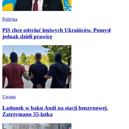
Polityka
PiS chce odsyłać leniwych Ukraińców. Pomysł
jednak dzieli prawicę
Uwaga
Ładunek w baku Audi na stacji benzynowej.
Zatrzymano 35-latka