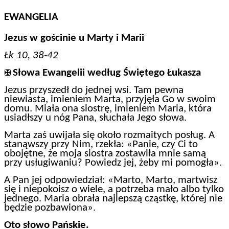
EWANGELIA
Jezus w gościnie u Marty i Marii
Łk 10, 38-42
Słowa Ewangelii według Świętego Łukasza
✠
Jezus przyszedł do jednej wsi. Tam pewna
niewiasta, imieniem Marta, przyjęła Go w swoim
domu. Miała ona siostrę, imieniem Maria, która
usiadłszy u nóg Pana, słuchała Jego słowa.
Marta zaś uwijała się około rozmaitych posług. A
stanąwszy przy Nim, rzekła: «Panie, czy Ci to
obojętne, że moja siostra zostawiła mnie samą
przy usługiwaniu? Powiedz jej, żeby mi pomogła».
A Pan jej odpowiedział: «Marto, Marto, martwisz
się i niepokoisz o wiele, a potrzeba mało albo tylko
jednego. Maria obrała najlepszą cząstkę, której nie
będzie pozbawiona».
Oto słowo Pańskie.