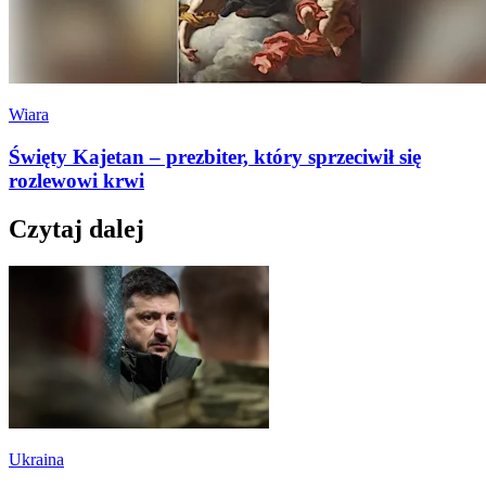
Wiara
Święty Kajetan – prezbiter, który sprzeciwił się
rozlewowi krwi
Czytaj dalej
Ukraina