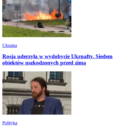
Ukraina
Rosja uderzyła w wydobycie Ukrnafty. Siedem
obiektów uszkodzonych przed zimą
Polityka