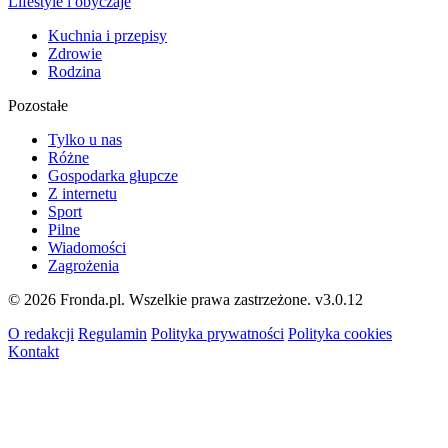
Lifestyle i obyczaje
Kuchnia i przepisy
Zdrowie
Rodzina
Pozostałe
Tylko u nas
Różne
Gospodarka głupcze
Z internetu
Sport
Pilne
Wiadomości
Zagrożenia
© 2026 Fronda.pl. Wszelkie prawa zastrzeżone.
v3.0.12
O redakcji
Regulamin
Polityka prywatności
Polityka cookies
Kontakt