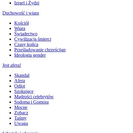
Izrael i Żydzi
Duchowość i wiara
Kościół
Wiara
Świadectwo
Cywilizacja śmierci
Czasy końca
Prześladowanie chrześcijan
Ideologia gender
Jest afera!
Skandal
Afera
Odlot
Szokujące
Mądrości celebrytów
Sodoma i Gomora
Mocne
Zobacz
Taśmy
Uwaga