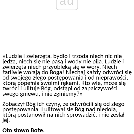
ad
«Ludzie i zwierzęta, bydło i trzoda niech nic nie
jedzą, niech się nie pasą i wody nie piją. Ludzie i
zwierzęta niech przyobleką się w wory. Niech
żarliwie wołają do Boga! Niechaj każdy odwróci się
od swojego złego postępowania i od nieprawości,
którą popełnia swoimi rękami. Kto wie, może się
zwróci i ulituje Bóg, odstąpi od zapalczywości
swego gniewu, i nie zginiemy?»
Zobaczył Bóg ich czyny, że odwrócili się od złego
postępowania. I ulitował się Bóg nad niedolą,
którą postanowił na nich sprowadzić, i nie zesłał
jej.
Oto słowo Boże.