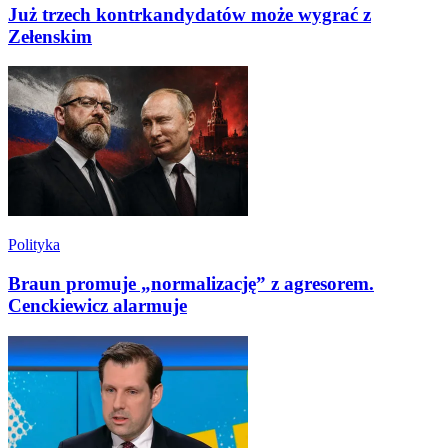
Już trzech kontrkandydatów może wygrać z
Zełenskim
Polityka
Braun promuje „normalizację” z agresorem.
Cenckiewicz alarmuje