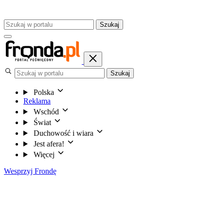
Szukaj
Szukaj
Polska
Reklama
Wschód
Świat
Duchowość i wiara
Jest afera!
Więcej
Wesprzyj Frondę