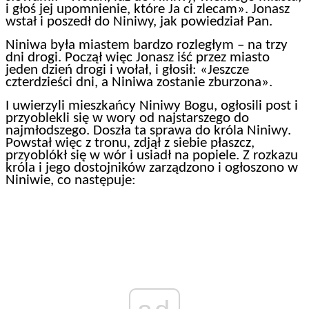
i głoś jej upomnienie, które Ja ci zlecam». Jonasz
wstał i poszedł do Niniwy, jak powiedział Pan.
Niniwa była miastem bardzo rozległym – na trzy
dni drogi. Począł więc Jonasz iść przez miasto
jeden dzień drogi i wołał, i głosił: «Jeszcze
czterdzieści dni, a Niniwa zostanie zburzona».
I uwierzyli mieszkańcy Niniwy Bogu, ogłosili post i
przyoblekli się w wory od najstarszego do
najmłodszego. Doszła ta sprawa do króla Niniwy.
Powstał więc z tronu, zdjął z siebie płaszcz,
przyoblókł się w wór i usiadł na popiele. Z rozkazu
króla i jego dostojników zarządzono i ogłoszono w
Niniwie, co następuje: