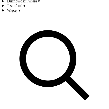
Duchowość i wiara
▾
Jest afera!
▾
Więcej
▾