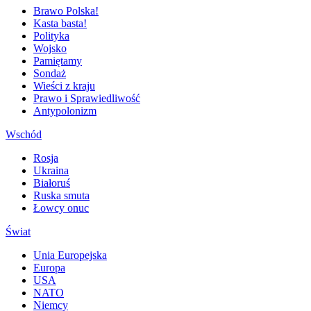
Brawo Polska!
Kasta basta!
Polityka
Wojsko
Pamiętamy
Sondaż
Wieści z kraju
Prawo i Sprawiedliwość
Antypolonizm
Wschód
Rosja
Ukraina
Białoruś
Ruska smuta
Łowcy onuc
Świat
Unia Europejska
Europa
USA
NATO
Niemcy