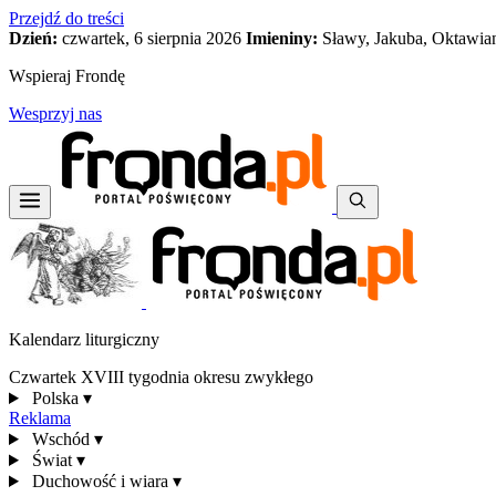
Przejdź do treści
Dzień:
czwartek, 6 sierpnia 2026
Imieniny:
Sławy, Jakuba, Oktawia
Wspieraj Frondę
Wesprzyj nas
Kalendarz liturgiczny
Czwartek XVIII tygodnia okresu zwykłego
Polska
▾
Reklama
Wschód
▾
Świat
▾
Duchowość i wiara
▾