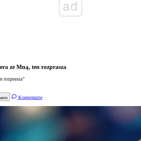
ad
iera ze Mną, ten rozprasza
en rozprasza"
Komentarze
wano