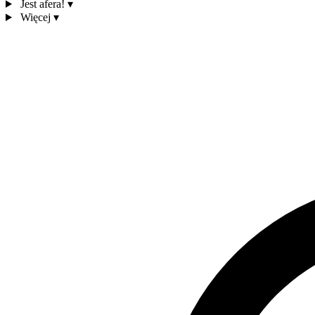
Jest afera!
▾
Więcej
▾