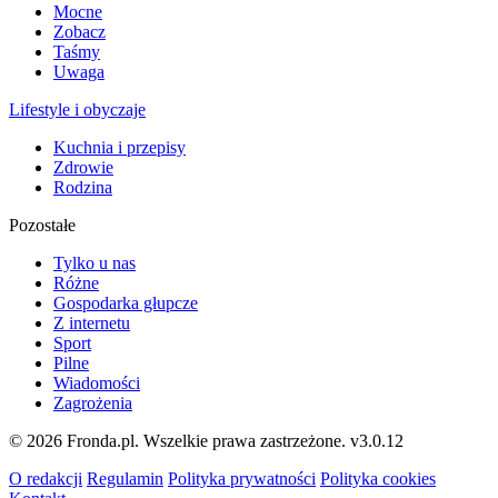
Mocne
Zobacz
Taśmy
Uwaga
Lifestyle i obyczaje
Kuchnia i przepisy
Zdrowie
Rodzina
Pozostałe
Tylko u nas
Różne
Gospodarka głupcze
Z internetu
Sport
Pilne
Wiadomości
Zagrożenia
© 2026 Fronda.pl. Wszelkie prawa zastrzeżone.
v3.0.12
O redakcji
Regulamin
Polityka prywatności
Polityka cookies