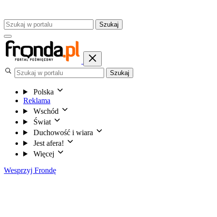
Szukaj
Szukaj
Polska
Reklama
Wschód
Świat
Duchowość i wiara
Jest afera!
Więcej
Wesprzyj Frondę