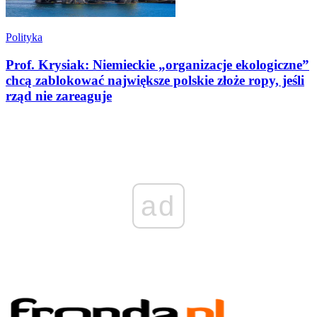
Polityka
Prof. Krysiak: Niemieckie „organizacje ekologiczne”
chcą zablokować największe polskie złoże ropy, jeśli
rząd nie zareaguje
ad