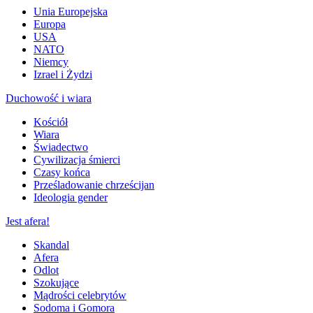
Unia Europejska
Europa
USA
NATO
Niemcy
Izrael i Żydzi
Duchowość i wiara
Kościół
Wiara
Świadectwo
Cywilizacja śmierci
Czasy końca
Prześladowanie chrześcijan
Ideologia gender
Jest afera!
Skandal
Afera
Odlot
Szokujące
Mądrości celebrytów
Sodoma i Gomora