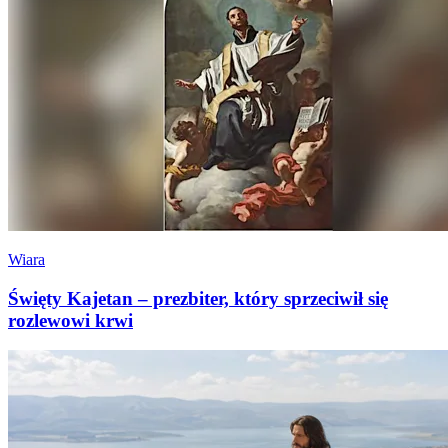
Wiara
Święty Kajetan – prezbiter, który sprzeciwił się
rozlewowi krwi