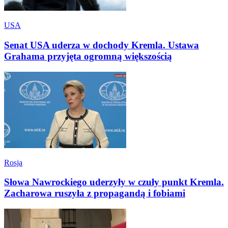
USA
Senat USA uderza w dochody Kremla. Ustawa
Grahama przyjęta ogromną większością
Rosja
Słowa Nawrockiego uderzyły w czuły punkt Kremla.
Zacharowa ruszyła z propagandą i fobiami