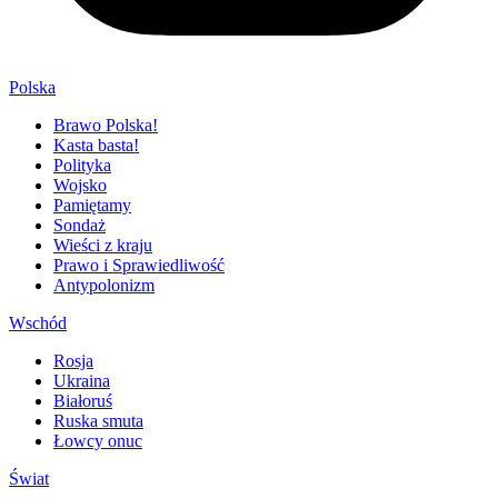
Polska
Brawo Polska!
Kasta basta!
Polityka
Wojsko
Pamiętamy
Sondaż
Wieści z kraju
Prawo i Sprawiedliwość
Antypolonizm
Wschód
Rosja
Ukraina
Białoruś
Ruska smuta
Łowcy onuc
Świat