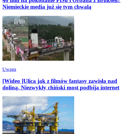
40 mln na pokonanie PiSu i Orbana z Brukseli?
Niemieckie media już się tym chwalą
Uwaga
[Wideo ]Ulica jak z filmów fantasy zawisła nad
doliną. Niezwykły chiński most podbija internet