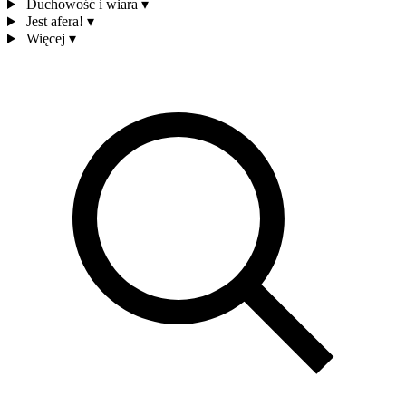
Duchowość i wiara
▾
Jest afera!
▾
Więcej
▾