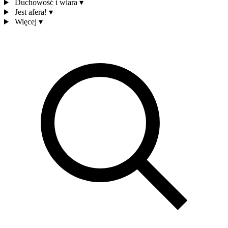
Duchowość i wiara
▾
Jest afera!
▾
Więcej
▾