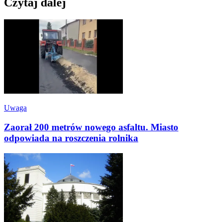
Czytaj dalej
Uwaga
Zaorał 200 metrów nowego asfaltu. Miasto
odpowiada na roszczenia rolnika