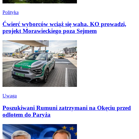
Polityka
Ćwierć wyborców wciąż się waha. KO prowadzi,
projekt Morawieckiego poza Sejmem
Uwaga
Poszukiwani Rumuni zatrzymani na Okęciu przed
odlotem do Paryża