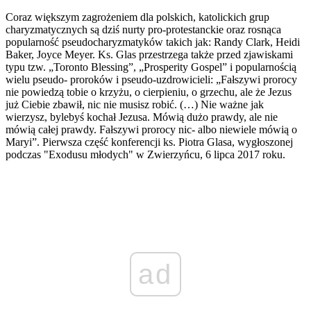
Coraz większym zagrożeniem dla polskich, katolickich grup
charyzmatycznych są dziś nurty pro-protestanckie oraz rosnąca
popularność pseudocharyzmatyków takich jak: Randy Clark, Heidi
Baker, Joyce Meyer. Ks. Glas przestrzega także przed zjawiskami
typu tzw. „Toronto Blessing”, „Prosperity Gospel” i popularnością
wielu pseudo- proroków i pseudo-uzdrowicieli: „Fałszywi prorocy
nie powiedzą tobie o krzyżu, o cierpieniu, o grzechu, ale że Jezus
już Ciebie zbawił, nic nie musisz robić. (…) Nie ważne jak
wierzysz, bylebyś kochał Jezusa. Mówią dużo prawdy, ale nie
mówią całej prawdy. Fałszywi prorocy nic- albo niewiele mówią o
Maryi”. Pierwsza część konferencji ks. Piotra Glasa, wygłoszonej
podczas "Exodusu młodych" w Zwierzyńcu, 6 lipca 2017 roku.
ad