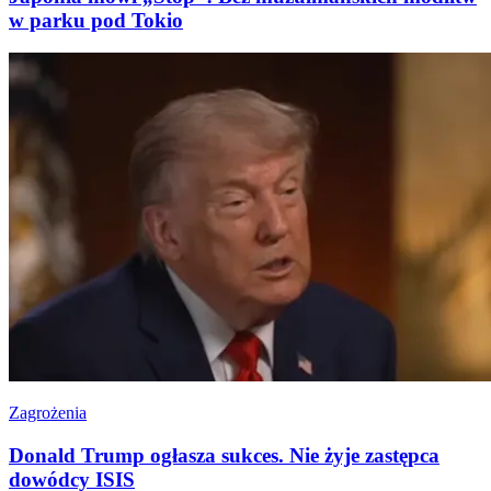
w parku pod Tokio
Zagrożenia
Donald Trump ogłasza sukces. Nie żyje zastępca
dowódcy ISIS