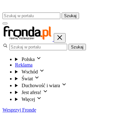
Szukaj
Szukaj
Polska
Reklama
Wschód
Świat
Duchowość i wiara
Jest afera!
Więcej
Wesprzyj Frondę