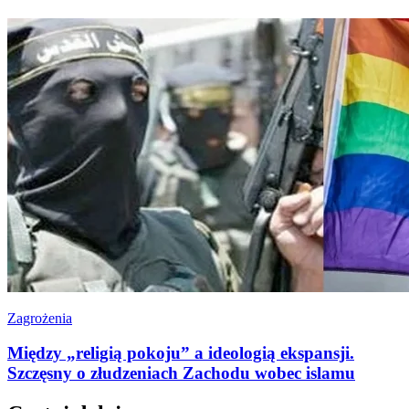
Zagrożenia
Między „religią pokoju” a ideologią ekspansji.
Szczęsny o złudzeniach Zachodu wobec islamu