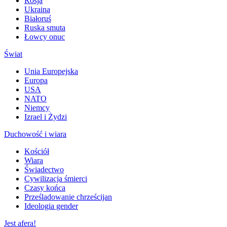
Rosja
Ukraina
Białoruś
Ruska smuta
Łowcy onuc
Świat
Unia Europejska
Europa
USA
NATO
Niemcy
Izrael i Żydzi
Duchowość i wiara
Kościół
Wiara
Świadectwo
Cywilizacja śmierci
Czasy końca
Prześladowanie chrześcijan
Ideologia gender
Jest afera!