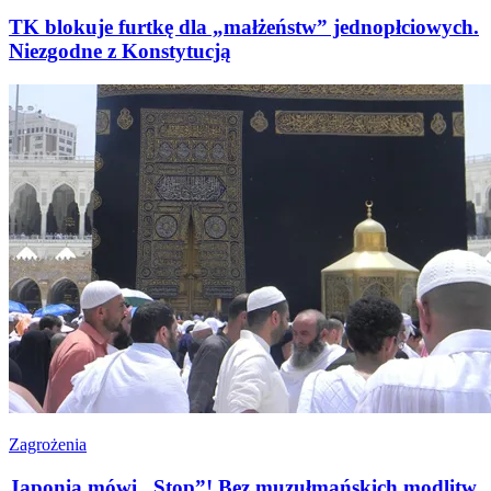
TK blokuje furtkę dla „małżeństw” jednopłciowych.
Niezgodne z Konstytucją
Zagrożenia
Japonia mówi „Stop”! Bez muzułmańskich modlitw