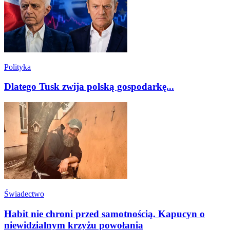
Polityka
Dlatego Tusk zwija polską gospodarkę...
Świadectwo
Habit nie chroni przed samotnością. Kapucyn o
niewidzialnym krzyżu powołania