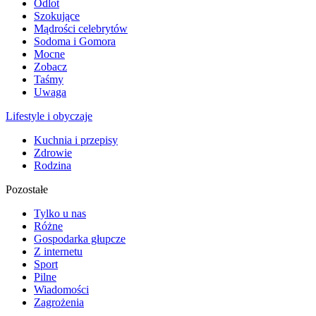
Odlot
Szokujące
Mądrości celebrytów
Sodoma i Gomora
Mocne
Zobacz
Taśmy
Uwaga
Lifestyle i obyczaje
Kuchnia i przepisy
Zdrowie
Rodzina
Pozostałe
Tylko u nas
Różne
Gospodarka głupcze
Z internetu
Sport
Pilne
Wiadomości
Zagrożenia