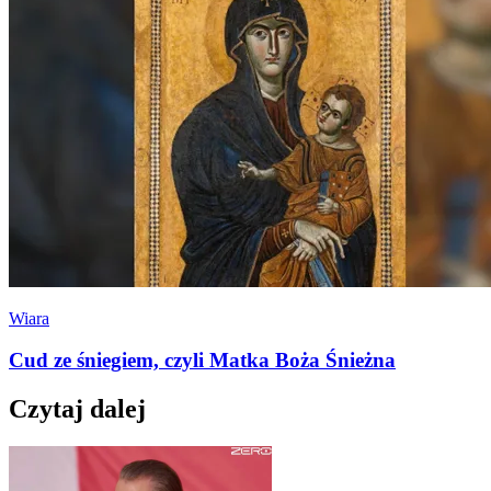
Wiara
Cud ze śniegiem, czyli Matka Boża Śnieżna
Czytaj dalej