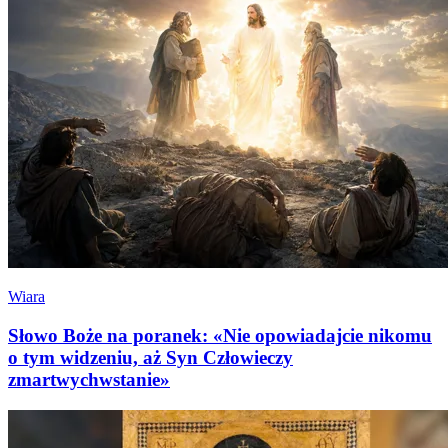
Wiara
Słowo Boże na poranek: «Nie opowiadajcie nikomu
o tym widzeniu, aż Syn Człowieczy
zmartwychwstanie»