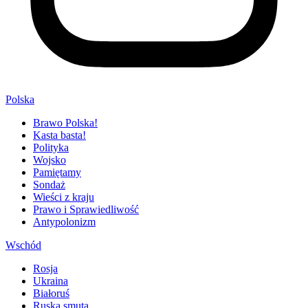
Polska
Brawo Polska!
Kasta basta!
Polityka
Wojsko
Pamiętamy
Sondaż
Wieści z kraju
Prawo i Sprawiedliwość
Antypolonizm
Wschód
Rosja
Ukraina
Białoruś
Ruska smuta