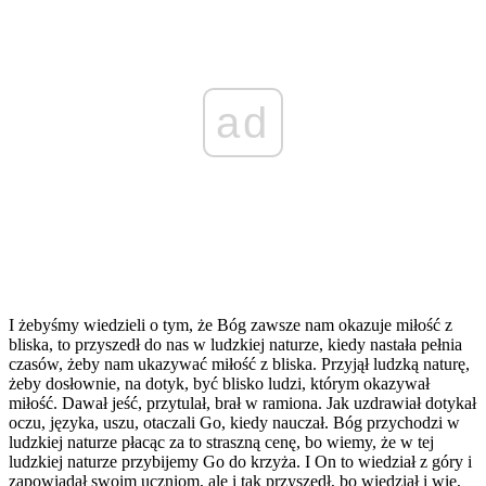
ad
I żebyśmy wiedzieli o tym, że Bóg zawsze nam okazuje miłość z
bliska, to przyszedł do nas w ludzkiej naturze, kiedy nastała pełnia
czasów, żeby nam ukazywać miłość z bliska. Przyjął ludzką naturę,
żeby dosłownie, na dotyk, być blisko ludzi, którym okazywał
miłość. Dawał jeść, przytulał, brał w ramiona. Jak uzdrawiał dotykał
oczu, języka, uszu, otaczali Go, kiedy nauczał. Bóg przychodzi w
ludzkiej naturze płacąc za to straszną cenę, bo wiemy, że w tej
ludzkiej naturze przybijemy Go do krzyża. I On to wiedział z góry i
zapowiadał swoim uczniom, ale i tak przyszedł, bo wiedział i wie,