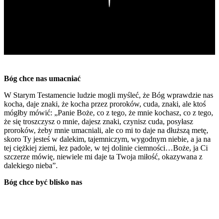
Bóg chce nas umacniać
W Starym Testamencie ludzie mogli myśleć, że Bóg wprawdzie nas
kocha, daje znaki, że kocha przez proroków, cuda, znaki, ale ktoś
mógłby mówić: „Panie Boże, co z tego, że mnie kochasz, co z tego,
że się troszczysz o mnie, dajesz znaki, czynisz cuda, posyłasz
proroków, żeby mnie umacniali, ale co mi to daje na dłuższą metę,
skoro Ty jesteś w dalekim, tajemniczym, wygodnym niebie, a ja na
tej ciężkiej ziemi, łez padole, w tej dolinie ciemności…Boże, ja Ci
szczerze mówię, niewiele mi daje ta Twoja miłość, okazywana z
dalekiego nieba”.
Bóg chce być blisko nas