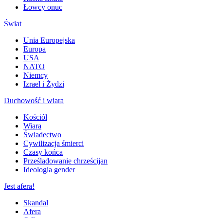
Łowcy onuc
Świat
Unia Europejska
Europa
USA
NATO
Niemcy
Izrael i Żydzi
Duchowość i wiara
Kościół
Wiara
Świadectwo
Cywilizacja śmierci
Czasy końca
Prześladowanie chrześcijan
Ideologia gender
Jest afera!
Skandal
Afera