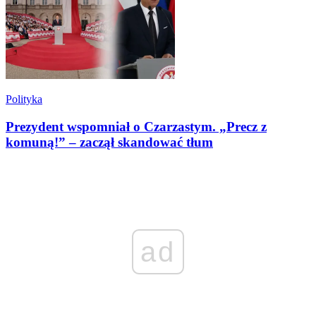
Polityka
Prezydent wspomniał o Czarzastym. „Precz z
komuną!” – zaczął skandować tłum
ad