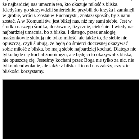
że najbardziej nas umacnia ten, kto okazuje miłość z bliska.
Kiedyśmy go skrzywdzili śmiertelnie, przybili do krzyża i zamknęli
w grobie, wrócił. Został w Eucharystii, znalazł sposób, by z nami
zostać. A w Komunii św. jest bliżej nas, niż my sami siebie. Jest w
środku naszego środka, dosłownie, fizycznie, cieleśnie. I wtedy nas
najbardziej umacnia, bo z bliska. I dlatego, przez analogię,
małżonkowie ślubują nie tylko miłość, ale także to, że siebie nie
opuszczą, czyli ślubują, że będą do śmierci doczesnej okazywać
sobie miłość z bliska, bo mają siebie najbardziej kochać. Dlatego nie
tylko będę cię kochał żono/mężu, ale będę ci to okazywał z bliska,
nie opuszczę cię. Jesteśmy kochani przez Boga nie tylko za nic, nie
tylko nieodwołanie, ale także z bliska. I to od nas zależy, czy z tej
bliskości korzystamy.