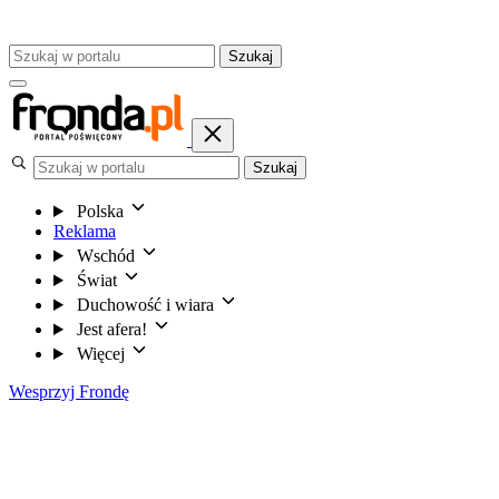
Szukaj
Szukaj
Polska
Reklama
Wschód
Świat
Duchowość i wiara
Jest afera!
Więcej
Wesprzyj Frondę