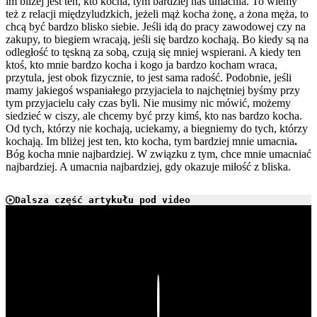
im bliżej jest ten, kto kocha, tym bardziej nas umacnia. To wiemy
też z relacji międzyludzkich, jeżeli mąż kocha żonę, a żona męża, to
chcą być bardzo blisko siebie. Jeśli idą do pracy zawodowej czy na
zakupy, to biegiem wracają, jeśli się bardzo kochają. Bo kiedy są na
odległość to tęskną za sobą, czują się mniej wspierani. A kiedy ten
ktoś, kto mnie bardzo kocha i kogo ja bardzo kocham wraca,
przytula, jest obok fizycznie, to jest sama radość. Podobnie, jeśli
mamy jakiegoś wspaniałego przyjaciela to najchętniej byśmy przy
tym przyjacielu cały czas byli. Nie musimy nic mówić, możemy
siedzieć w ciszy, ale chcemy być przy kimś, kto nas bardzo kocha.
Od tych, którzy nie kochają, uciekamy, a biegniemy do tych, którzy
kochają. Im bliżej jest ten, kto kocha, tym bardziej mnie umacnia
.
Bóg kocha mnie najbardziej. W związku z tym, chce mnie umacniać
najbardziej. A umacnia najbardziej, gdy okazuje miłość z bliska.
Dalsza część artykułu pod video
Play