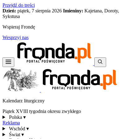
Przejdź do treści
Dzień:
piątek, 7 sierpnia 2026
Imieniny:
Kajetana, Doroty,
Sykstusa
Wspieraj Frondę
Wesprzyj nas
Kalendarz liturgiczny
Piątek XVIII tygodnia okresu zwykłego
Polska
▾
Reklama
Wschód
▾
Świat
▾