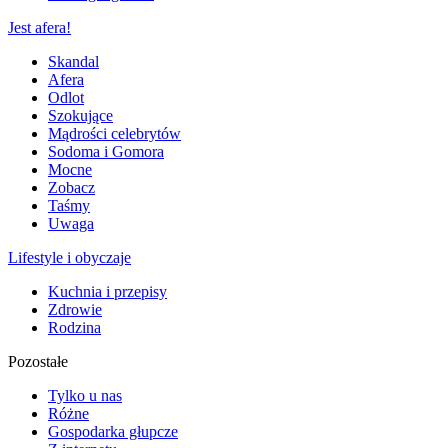
Jest afera!
Skandal
Afera
Odlot
Szokujące
Mądrości celebrytów
Sodoma i Gomora
Mocne
Zobacz
Taśmy
Uwaga
Lifestyle i obyczaje
Kuchnia i przepisy
Zdrowie
Rodzina
Pozostałe
Tylko u nas
Różne
Gospodarka głupcze