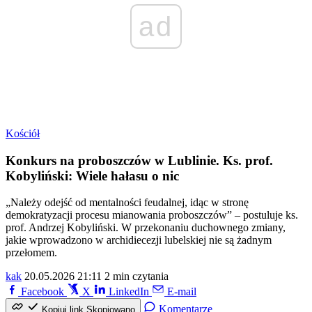
ad
Kościół
Konkurs na proboszczów w Lublinie. Ks. prof.
Kobyliński: Wiele hałasu o nic
„Należy odejść od mentalności feudalnej, idąc w stronę
demokratyzacji procesu mianowania proboszczów” – postuluje ks.
prof. Andrzej Kobyliński. W przekonaniu duchownego zmiany,
jakie wprowadzono w archidiecezji lubelskiej nie są żadnym
przełomem.
kak
20.05.2026 21:11
2 min czytania
Facebook
X
LinkedIn
E-mail
Komentarze
Kopiuj link
Skopiowano