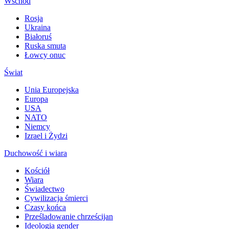
Wschód
Rosja
Ukraina
Białoruś
Ruska smuta
Łowcy onuc
Świat
Unia Europejska
Europa
USA
NATO
Niemcy
Izrael i Żydzi
Duchowość i wiara
Kościół
Wiara
Świadectwo
Cywilizacja śmierci
Czasy końca
Prześladowanie chrześcijan
Ideologia gender