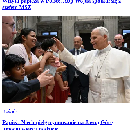
Wizyta papieża w Polsce. Abp Wojda spotkał się z
szefem MSZ
Kościół
Papież: Niech pielgrzymowanie na Jasną Górę
umocni wiarę i nadzieję