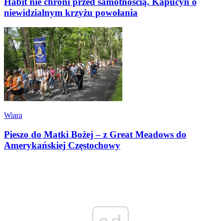
Habit nie chroni przed samotnością. Kapucyn o
niewidzialnym krzyżu powołania
Wiara
Pieszo do Matki Bożej – z Great Meadows do
Amerykańskiej Częstochowy