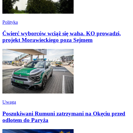
Polityka
Ćwierć wyborców wciąż się waha. KO prowadzi,
projekt Morawieckiego poza Sejmem
Uwaga
Poszukiwani Rumuni zatrzymani na Okęciu przed
odlotem do Paryża