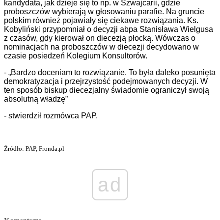
kandydata, jak dzieje się to np. w Szwajcarii, gdzie
proboszczów wybierają w głosowaniu parafie. Na gruncie
polskim również pojawiały się ciekawe rozwiązania. Ks.
Kobyliński przypomniał o decyzji abpa Stanisława Wielgusa
z czasów, gdy kierował on diecezją płocką. Wówczas o
nominacjach na proboszczów w diecezji decydowano w
czasie posiedzeń Kolegium Konsultorów.
- „Bardzo doceniam to rozwiązanie. To była daleko posunięta
demokratyzacja i przejrzystość podejmowanych decyzji. W
ten sposób biskup diecezjalny świadomie ograniczył swoją
absolutną władzę”
- stwierdził rozmówca PAP.
Źródło: PAP, Fronda.pl
ad