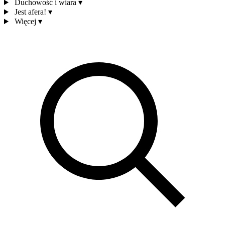
Duchowość i wiara
▾
Jest afera!
▾
Więcej
▾