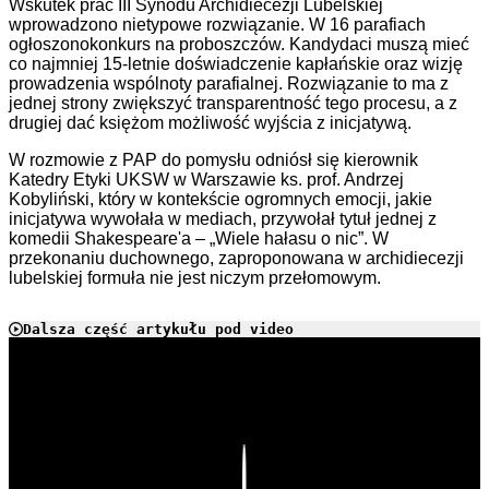
Wskutek prac III Synodu Archidiecezji Lubelskiej
wprowadzono nietypowe rozwiązanie. W 16 parafiach
ogłoszonokonkurs na proboszczów. Kandydaci muszą mieć
co najmniej 15-letnie doświadczenie kapłańskie oraz wizję
prowadzenia wspólnoty parafialnej. Rozwiązanie to ma z
jednej strony zwiększyć transparentność tego procesu, a z
drugiej dać księżom możliwość wyjścia z inicjatywą.
W rozmowie z PAP do pomysłu odniósł się kierownik
Katedry Etyki UKSW w Warszawie ks. prof. Andrzej
Kobyliński, który w kontekście ogromnych emocji, jakie
inicjatywa wywołała w mediach, przywołał tytuł jednej z
komedii Shakespeare'a – „Wiele hałasu o nic”. W
przekonaniu duchownego, zaproponowana w archidiecezji
lubelskiej formuła nie jest niczym przełomowym.
Dalsza część artykułu pod video