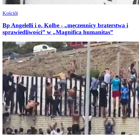
Kościół
Bp Angelelli i o. Kolbe - „męczennicy braterstwa i
sprawiedliwości” w „Magnifica humanitas”