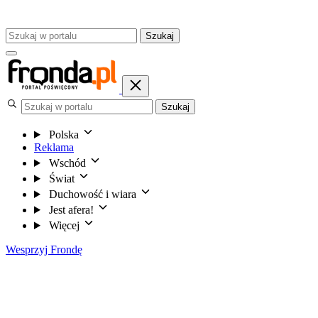
Szukaj
Szukaj
Polska
Reklama
Wschód
Świat
Duchowość i wiara
Jest afera!
Więcej
Wesprzyj Frondę