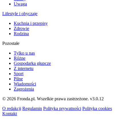
Uwaga
Lifestyle i obyczaje
Kuchnia i przepisy
Zdrowie
Rodzina
Pozostałe
Tylko u nas
Różne
Gospodarka głupcze
Z internetu
Sport
Pilne
Wiadomości
Zagrożenia
© 2026 Fronda.pl. Wszelkie prawa zastrzeżone.
v3.0.12
O redakcji
Regulamin
Polityka prywatności
Polityka cookies
Kontakt