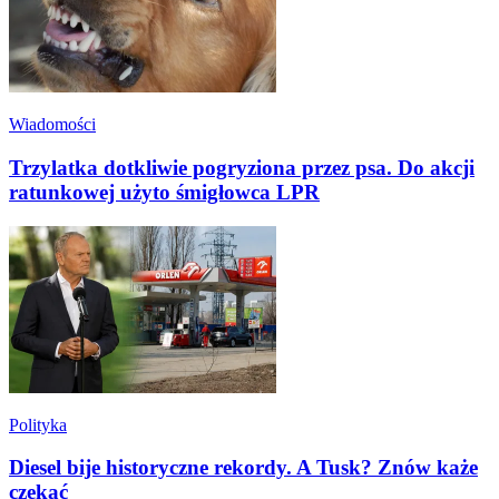
Wiadomości
Trzylatka dotkliwie pogryziona przez psa. Do akcji
ratunkowej użyto śmigłowca LPR
Polityka
Diesel bije historyczne rekordy. A Tusk? Znów każe
czekać