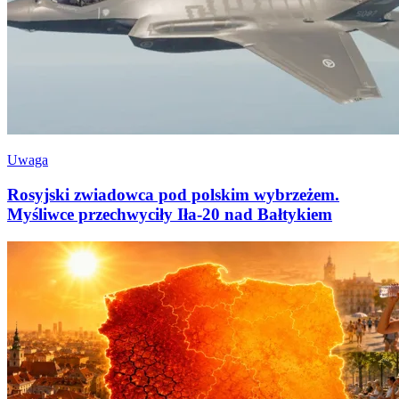
Uwaga
Rosyjski zwiadowca pod polskim wybrzeżem.
Myśliwce przechwyciły Iła-20 nad Bałtykiem