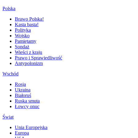
Polska
Brawo Polska!
Kasta basta!
Polityka
Wojsko
Pamiętamy
Sondaż
Wieści z kraju
Prawo i Sprawiedliwość
Antypolonizm
Wschód
Rosja
Ukraina
Białoruś
Ruska smuta
Łowcy onuc
Świat
Unia Europejska
Europa