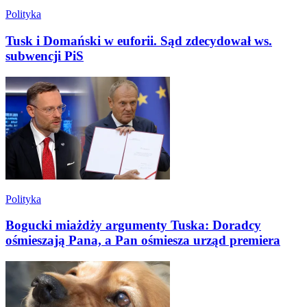
Polityka
Tusk i Domański w euforii. Sąd zdecydował ws.
subwencji PiS
Polityka
Bogucki miażdży argumenty Tuska: Doradcy
ośmieszają Pana, a Pan ośmiesza urząd premiera