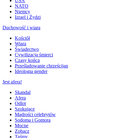
USA
NATO
Niemcy
Izrael i Żydzi
Duchowość i wiara
Kościół
Wiara
Świadectwo
Cywilizacja śmierci
Czasy końca
Prześladowanie chrześcijan
Ideologia gender
Jest afera!
Skandal
Afera
Odlot
Szokujące
Mądrości celebrytów
Sodoma i Gomora
Mocne
Zobacz
Taśmy