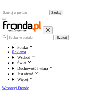
Szukaj
Szukaj
Polska
Reklama
Wschód
Świat
Duchowość i wiara
Jest afera!
Więcej
Wesprzyj Frondę