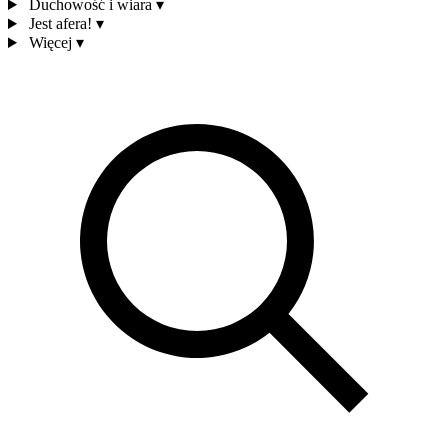
Duchowość i wiara
▾
Jest afera!
▾
Więcej
▾