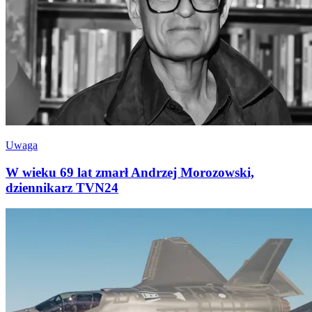
Uwaga
W wieku 69 lat zmarł Andrzej Morozowski,
dziennikarz TVN24