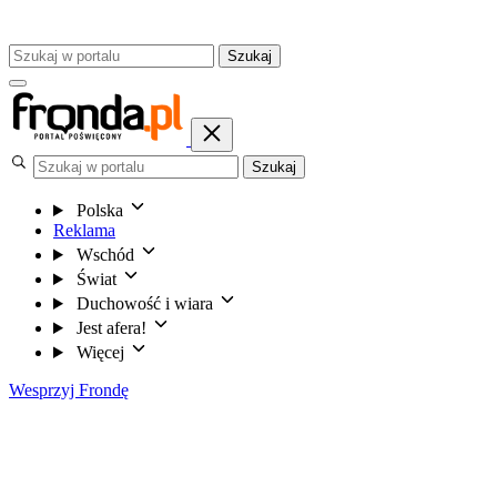
Szukaj
Szukaj
Polska
Reklama
Wschód
Świat
Duchowość i wiara
Jest afera!
Więcej
Wesprzyj Frondę