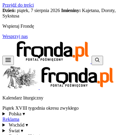
Przejdź do treści
Dzień:
piątek, 7 sierpnia 2026
Imieniny:
Kajetana, Doroty,
Sykstusa
Wspieraj Frondę
Wesprzyj nas
Kalendarz liturgiczny
Piątek XVIII tygodnia okresu zwykłego
Polska
▾
Reklama
Wschód
▾
Świat
▾