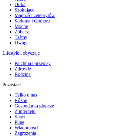
Odlot
Szokujące
Mądrości celebrytów
Sodoma i Gomora
Mocne
Zobacz
Taśmy
Uwaga
Lifestyle i obyczaje
Kuchnia i przepisy
Zdrowie
Rodzina
Pozostałe
Tylko u nas
Różne
Gospodarka głupcze
Z internetu
Sport
Pilne
Wiadomości
Zagrożenia