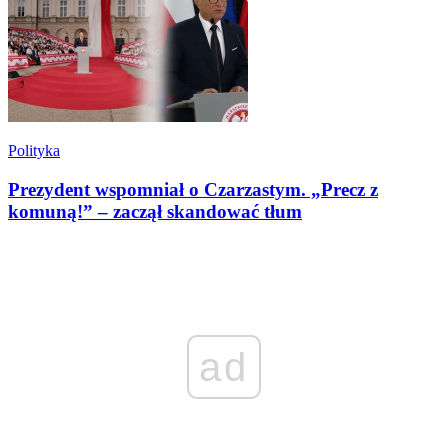
Polityka
Prezydent wspomniał o Czarzastym. „Precz z
komuną!” – zaczął skandować tłum
ad