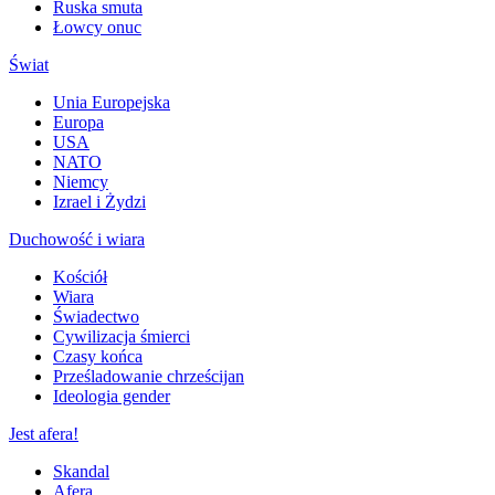
Ruska smuta
Łowcy onuc
Świat
Unia Europejska
Europa
USA
NATO
Niemcy
Izrael i Żydzi
Duchowość i wiara
Kościół
Wiara
Świadectwo
Cywilizacja śmierci
Czasy końca
Prześladowanie chrześcijan
Ideologia gender
Jest afera!
Skandal
Afera