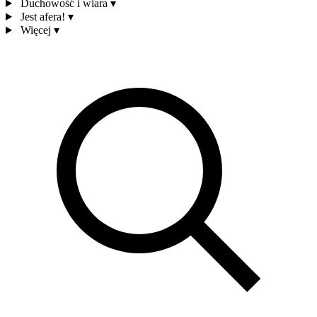
Duchowość i wiara
▾
Jest afera!
▾
Więcej
▾