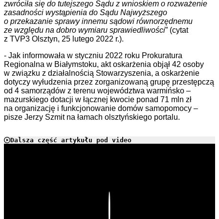
zwróciła się do tutejszego Sądu z wnioskiem o rozważenie
zasadności wystąpienia do Sądu Najwyższego
o przekazanie sprawy innemu sądowi równorzędnemu
ze względu na dobro wymiaru sprawiedliwości
” (cytat
z TVP3 Olsztyn, 25 lutego 2022 r.).
- Jak informowała w styczniu 2022 roku Prokuratura
Regionalna w Białymstoku, akt oskarżenia objął 42 osoby
w związku z działalnością Stowarzyszenia, a oskarżenie
dotyczy wyłudzenia przez zorganizowaną grupę przestępczą
od 4 samorządów z terenu województwa warmińsko –
mazurskiego dotacji w łącznej kwocie ponad 71 mln zł
na organizację i funkcjonowanie domów samopomocy –
pisze Jerzy Szmit na łamach olsztyńskiego portalu.
Dalsza część artykułu pod video
Play