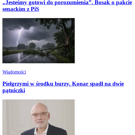
„Jesteśmy gotowi do porozumienia”. Bosak o pakcie
senackim z PiS
Wiadomości
Pielgrzymi w środku burzy. Konar spadł na dwie
pątniczki