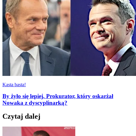
Kasta basta!
By żyło się lepiej. Prokurator, który oskarżał
Nowaka z dyscyplinarką?
Czytaj dalej