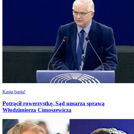
Kasta basta!
Potrącił rowerzystkę. Sąd umarza sprawą
Włodzimierza Cimoszewicza