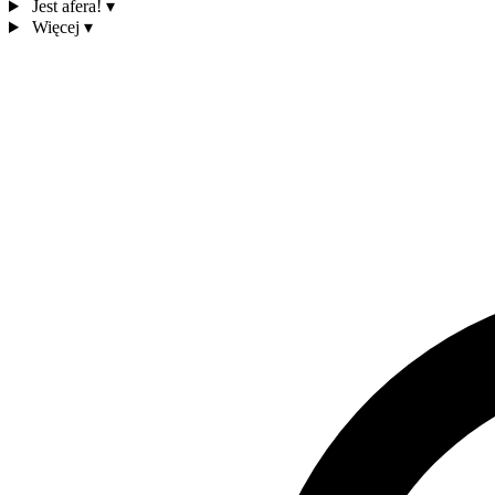
Jest afera!
▾
Więcej
▾