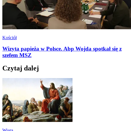
Kościół
Wizyta papieża w Polsce. Abp Wojda spotkał się z
szefem MSZ
Czytaj dalej
Wiara