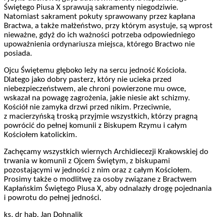
Świętego Piusa X sprawują sakramenty niegodziwie.
Natomiast sakrament pokuty sprawowany przez kapłana
Bractwa, a także małżeństwo, przy którym asystuje, są wprost
nieważne, gdyż do ich ważności potrzeba odpowiedniego
upoważnienia ordynariusza miejsca, którego Bractwo nie
posiada.
Ojcu Świętemu głęboko leży na sercu jedność Kościoła.
Dlatego jako dobry pasterz, który nie ucieka przed
niebezpieczeństwem, ale chroni powierzone mu owce,
wskazał na powagę zagrożenia, jakie niesie akt schizmy.
Kościół nie zamyka drzwi przed nikim. Przeciwnie,
z macierzyńską troską przyjmie wszystkich, którzy pragną
powrócić do pełnej komunii z Biskupem Rzymu i całym
Kościołem katolickim.
Zachęcamy wszystkich wiernych Archidiecezji Krakowskiej do
trwania w komunii z Ojcem Świętym, z biskupami
pozostającymi w jedności z nim oraz z całym Kościołem.
Prosimy także o modlitwę za osoby związane z Bractwem
Kapłańskim Świętego Piusa X, aby odnalazły drogę pojednania
i powrotu do pełnej jedności.
ks. dr hab. Jan Dohnalik