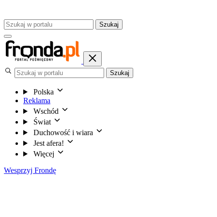
Szukaj
Szukaj
Polska
Reklama
Wschód
Świat
Duchowość i wiara
Jest afera!
Więcej
Wesprzyj Frondę