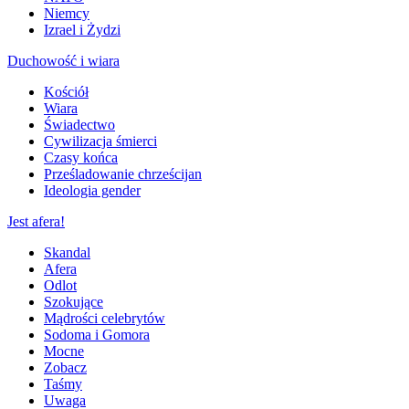
Niemcy
Izrael i Żydzi
Duchowość i wiara
Kościół
Wiara
Świadectwo
Cywilizacja śmierci
Czasy końca
Prześladowanie chrześcijan
Ideologia gender
Jest afera!
Skandal
Afera
Odlot
Szokujące
Mądrości celebrytów
Sodoma i Gomora
Mocne
Zobacz
Taśmy
Uwaga