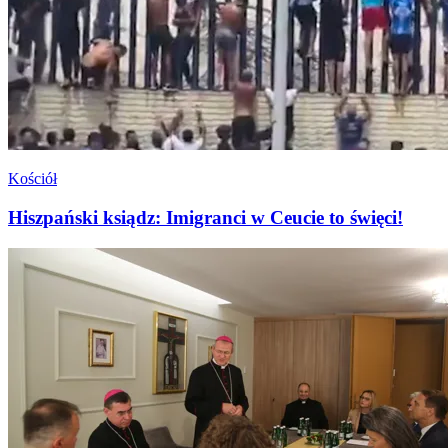
Kościół
Hiszpański ksiądz: Imigranci w Ceucie to święci!