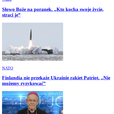
Słowo Boże na poranek. „Kto kocha swoje życie,
straci je”
NATO
Finlandia nie przekaże Ukrainie rakiet Patriot. „Nie
możemy ryzykować”