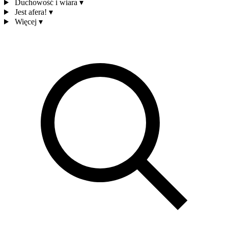
Duchowość i wiara
▾
Jest afera!
▾
Więcej
▾