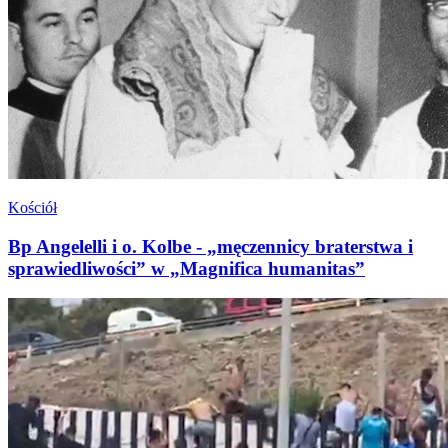
Kościół
Bp Angelelli i o. Kolbe - „męczennicy braterstwa i
sprawiedliwości” w „Magnifica humanitas”