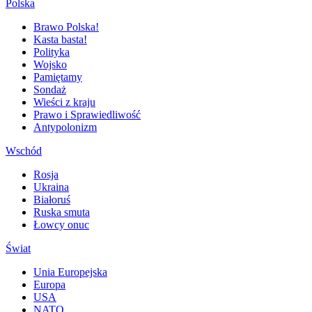
Polska
Brawo Polska!
Kasta basta!
Polityka
Wojsko
Pamiętamy
Sondaż
Wieści z kraju
Prawo i Sprawiedliwość
Antypolonizm
Wschód
Rosja
Ukraina
Białoruś
Ruska smuta
Łowcy onuc
Świat
Unia Europejska
Europa
USA
NATO