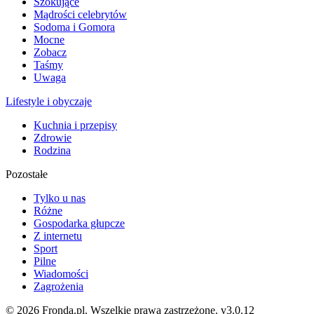
Szokujące
Mądrości celebrytów
Sodoma i Gomora
Mocne
Zobacz
Taśmy
Uwaga
Lifestyle i obyczaje
Kuchnia i przepisy
Zdrowie
Rodzina
Pozostałe
Tylko u nas
Różne
Gospodarka głupcze
Z internetu
Sport
Pilne
Wiadomości
Zagrożenia
© 2026 Fronda.pl. Wszelkie prawa zastrzeżone.
v3.0.12