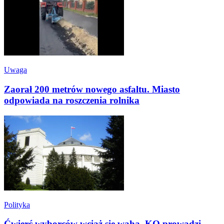
Uwaga
Zaorał 200 metrów nowego asfaltu. Miasto
odpowiada na roszczenia rolnika
Polityka
Ćwierć wyborców wciąż się waha. KO prowadzi,