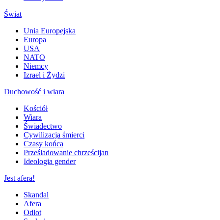
Świat
Unia Europejska
Europa
USA
NATO
Niemcy
Izrael i Żydzi
Duchowość i wiara
Kościół
Wiara
Świadectwo
Cywilizacja śmierci
Czasy końca
Prześladowanie chrześcijan
Ideologia gender
Jest afera!
Skandal
Afera
Odlot