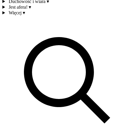
Duchowość i wiara
▾
Jest afera!
▾
Więcej
▾