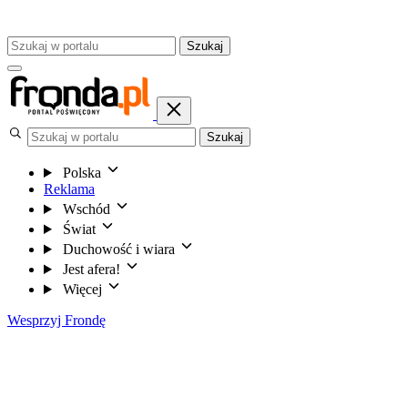
Szukaj
Szukaj
Polska
Reklama
Wschód
Świat
Duchowość i wiara
Jest afera!
Więcej
Wesprzyj Frondę