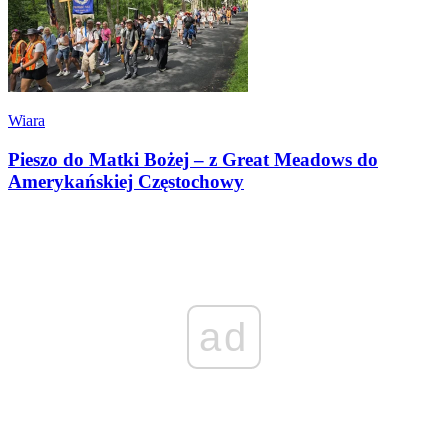
Wiara
Pieszo do Matki Bożej – z Great Meadows do
Amerykańskiej Częstochowy
ad