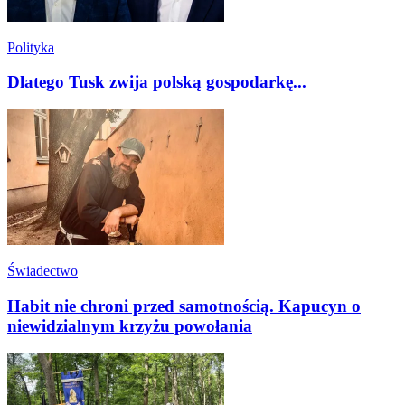
Polityka
Dlatego Tusk zwija polską gospodarkę...
Świadectwo
Habit nie chroni przed samotnością. Kapucyn o
niewidzialnym krzyżu powołania