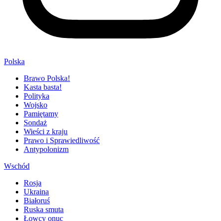
Polska
Brawo Polska!
Kasta basta!
Polityka
Wojsko
Pamiętamy
Sondaż
Wieści z kraju
Prawo i Sprawiedliwość
Antypolonizm
Wschód
Rosja
Ukraina
Białoruś
Ruska smuta
Łowcy onuc