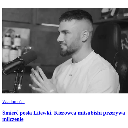
Wiadomości
Śmierć posła Litewki. Kierowca mitsubishi przerywa
milczenie