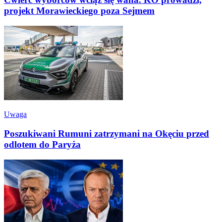
projekt Morawieckiego poza Sejmem
Uwaga
Poszukiwani Rumuni zatrzymani na Okęciu przed
odlotem do Paryża