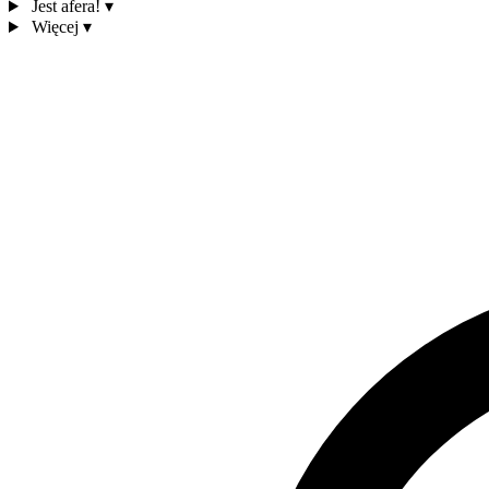
Jest afera!
▾
Więcej
▾