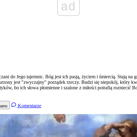
ad
czani do Jego tajemnic. Bóg jest ich pasją, życiem i śmiercią. Stają n
rzony jest "zwyczajny" porządek rzeczy. Budzi się niepokój, który k
yków, bo ich słowa płomienne i szalone z miłości potrafią rozniecić Bo
Komentarze
wano