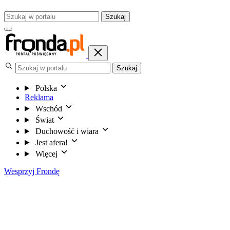
Szukaj
Szukaj
Polska
Reklama
Wschód
Świat
Duchowość i wiara
Jest afera!
Więcej
Wesprzyj Frondę