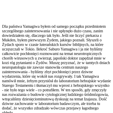
Dla państwa Yamagiwa byłem od samego początku przedmiotem
szczególnego zainteresowania i nie upłynęło dużo czasu, zanim
dowiedziałem się, dlaczego tak było. Jeśli nie liczyć piekarza z
Mukden, byłem pierwszym Żydem, jakiego poznali. Słyszeli o
Żydach sporo w czasie luterańskich kursów biblijnych, na które
uczęszczali w Tokio. Ilekroć Saburo Yamagiwa i ja nie byliśmy
całkowicie pochłonięci rozmowami na temat neurotropicznych
chorób wirusowych u zwierząt, japoński doktor zapędzał mnie w
kozi róg pytaniami o Żydów. Muszę przyznać, że w tamtych dniach
neuropatologia nie zawsze stanowiła centrum naszego
zainteresowania - byliśmy zbyt pochłonięci przez dziwne
wydarzenia, które się wokół nas rozgrywały. I tak Yamagiwa
namówił mnie, żebym przyniósł do laboratorium hebrajskie wydanie
Starego Testamentu i tłumaczył mu wprost z hebrajskiego wszystko
- nie było tego wiele - co potrafiłem. W ten sposób, gdy zmęczyły
nas rozważania o budowie cytologicznej ludzkiego śródmózgowia,
wtrącaliśmy dziesięciominutową dyskusję na temat Izajasza. Dość
dziwne zachowanie w laboratorium badawczym, ale trzeba tu
dodać, że wszystko zdradzało wówczas przejawy łagodnego
obłędu.