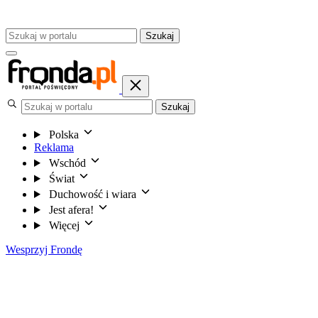
Szukaj
Szukaj
Polska
Reklama
Wschód
Świat
Duchowość i wiara
Jest afera!
Więcej
Wesprzyj Frondę