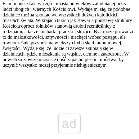
Flamm mieszkała w części miasta od wieków zaludnianej przez
ludzi ubogich i wiernych Kościołowi. Wydaje mi się, że podobne
dzielnice można spotkać we wszystkich dużych katolickich
miastach świata. W krajach takich jak Bawaria podstawę struktury
Kościoła oprócz rolników stanowią drobni rzemieślnicy z
rodzinami, a także kucharki, praczki i służące. Być może prowadzi
to do małostkowości, sztywności i niechęci wobec postępu, ale
równocześnie przynosi największy chyba skarb anonimowej
świętości. Wydaje się, że ludzie ci zawsze skupiają się w
dzielnicach, gdzie mieszkania są wąskie, ciemne i zatłoczone. W
powietrzu zawsze unosi się dość zapachu pleśni i ubóstwa, by
uczynić wszystko raczej przyjemnie niehigienicznym.
ad