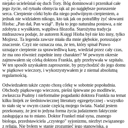
niejako ucieleśniał się duch Tory. Bóg dominował i przenikał całe
jego życie, od rytuału obmycia rąk aż po najgłębsze poruszenie
serca. Cierpienie córki było dla niego podwójnym cierpieniem, a
jednak nie widziałem nikogo, kto tak jak on potrafiłby żyć słowami
Hioba: „Pan dał, Pan wziął". Była to jego naturalna postawa, a nie
zdobyta z wysiłkiem, wątpliwa filozofia. Starożytna tradycja
midraszowa podaje, że autorem Księgi Hioba był nie kto inny, tylko
Mojżesz. Ta legenda zawsze miała dla mnie głębokie, poruszające
znaczenie. Czyż nie oznacza ona, że ten, który spisał Prawo
uznające cierpienie za sprawiedliwą karę, wiedział przez cały czas,
że ma ono również zupełnie inny charakter? W pewnym okresie
zajmowałem się córką doktora Frankla, gdy przebywała w szpitalu.
W ten sposób uzyskałem zaproszenie, by przychodzić do jego domu
w piątkowe wieczory, i wykorzystywałem je z niemal absolutną
regularnością.
Odwiedzałem także często chorą córkę w sobotnie popołudnia.
Obchody piątkowego wieczoru, pieśni śpiewane po modlitwie,
zwłaszcza Psalmy i nieformalne pogadanki doktora Frankla na temat
kilku linijek ze średniowiecznej literatury egzegetycznej - wszystko
to stało się w owym czasie częścią mojego świata. Nadal jestem
przekonany, że jest to jedyna forma życia judaizmem faktycznie
zasługująca na to miano. Doktor Frankel miał syna, znanego
biologa, przedstawiciela „czystego" syjonizmu, niezbyt związanego
z religią. Nie byłem w stanie zrozumieć jego stanowiska, a