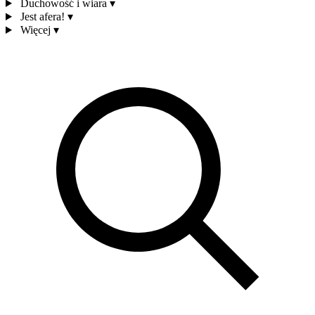
Duchowość i wiara
▾
Jest afera!
▾
Więcej
▾