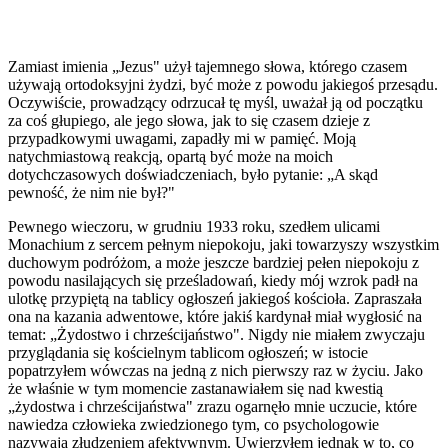
Zamiast imienia „Jezus" użył tajemnego słowa, którego czasem
używają ortodoksyjni żydzi, być może z powodu jakiegoś przesądu.
Oczywiście, prowadzący odrzucał tę myśl, uważał ją od początku
za coś głupiego, ale jego słowa, jak to się czasem dzieje z
przypadkowymi uwagami, zapadły mi w pamięć. Moją
natychmiastową reakcją, opartą być może na moich
dotychczasowych doświadczeniach, było pytanie: „A skąd
pewność, że nim nie był?"
Pewnego wieczoru, w grudniu 1933 roku, szedłem ulicami
Monachium z sercem pełnym niepokoju, jaki towarzyszy wszystkim
duchowym podróżom, a może jeszcze bardziej pełen niepokoju z
powodu nasilających się prześladowań, kiedy mój wzrok padł na
ulotkę przypiętą na tablicy ogłoszeń jakiegoś kościoła. Zapraszała
ona na kazania adwentowe, które jakiś kardynał miał wygłosić na
temat: „Żydostwo i chrześcijaństwo". Nigdy nie miałem zwyczaju
przyglądania się kościelnym tablicom ogłoszeń; w istocie
popatrzyłem wówczas na jedną z nich pierwszy raz w życiu. Jako
że właśnie w tym momencie zastanawiałem się nad kwestią
„żydostwa i chrześcijaństwa" zrazu ogarnęło mnie uczucie, które
nawiedza człowieka zwiedzionego tym, co psychologowie
nazywają złudzeniem afektywnym. Uwierzyłem jednak w to, co