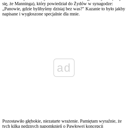
się, że Manninga), który powiedział do Żydów w synagodze:
„Panowie, gdzie bylibyśmy dzisiaj bez was?" Kazanie to było jakby
napisane i wygłoszone specjalnie dla mnie.
ad
Pozostawiło głębokie, niezatarte wrażenie. Pamiętam wyraźnie, że
tych kilka nędznych napomknień o Pawłowej koncepcji