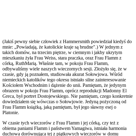
(Jakiś pewny siebie człowiek z Hammersmith powiedział kiedyś do
mnie: „Powiadają, że katolickie kraje są brudne".) W jednym z
takich domów, na trzecim piętrze, w ciemnym i jakby ukrytym
mieszkaniu żyła Frau Weiss, stara praczka, oraz Frau Flamm z
córką, RuthMarią. Właśnie tam, w pokoju Frau Flamm,
odbywaliśmy wiele naszych wieczornych sesji. Złożyło się, że w
czasie, gdy ją poznałem, studiowała akurat Sołowjowa. Wśród
niemieckich katolików tego okresu istniało silne zainteresowanie
Kościołem Wschodnim i dążenie do unii. Pamiętam, że jedynym
obrazem w pokoju Frau Flamm, oprócz reprodukcji Madonny El
Greca, był portret Dostojewskiego. Nie pamiętam, czego konkretnie
dowiedziałem się wówczas o Sołowjowie. Jedyną pożyczoną od
Frau Flamm książką, jaką pamiętam, był jego sławny esej o
Platonie.
W czasie tych wieczorów z Frau Flamm i jej córką, czy też z
obiema paniami Flamm i państwem Yamagiwa, istniała harmonia
duchowa dorównująca tej z piątkowych wieczorów w domu