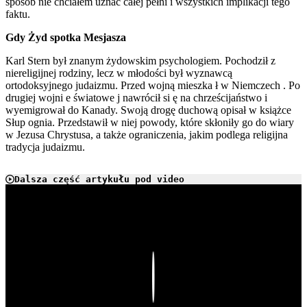
sposób nie chciałem uznać całej pełni i wszystkich implikacji tego
faktu.
Gdy Żyd spotka Mesjasza
Karl Stern był znanym żydowskim psychologiem. Pochodził z
niereligijnej rodziny, lecz w młodości był wyznawcą
ortodoksyjnego judaizmu. Przed wojną mieszka ł w Niemczech . Po
drugiej wojni e światowe j nawrócił si ę na chrześcijaństwo i
wyemigrował do Kanady. Swoją drogę duchową opisał w książce
Słup ognia. Przedstawił w niej powody, które skłoniły go do wiary
w Jezusa Chrystusa, a także ograniczenia, jakim podlega religijna
tradycja judaizmu.
Dalsza część artykułu pod video
Play