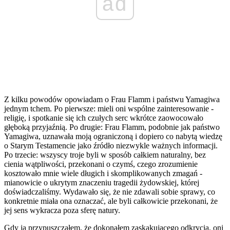
ad
Z kilku powodów opowiadam o Frau Flamm i państwu Yamagiwa
jednym tchem. Po pierwsze: mieli oni wspólne zainteresowanie -
religię, i spotkanie się ich czułych serc wkrótce zaowocowało
głęboką przyjaźnią. Po drugie: Frau Flamm, podobnie jak państwo
Yamagiwa, uznawała moją ograniczoną i dopiero co nabytą wiedzę
o Starym Testamencie jako źródło niezwykle ważnych informacji.
Po trzecie: wszyscy troje byli w sposób całkiem naturalny, bez
cienia wątpliwości, przekonani o czymś, czego zrozumienie
kosztowało mnie wiele długich i skomplikowanych zmagań -
mianowicie o ukrytym znaczeniu tragedii żydowskiej, której
doświadczaliśmy. Wydawało się, że nie zdawali sobie sprawy, co
konkretnie miała ona oznaczać, ale byli całkowicie przekonani, że
jej sens wykracza poza sferę natury.
Gdy ja przypuszczałem, że dokonałem zaskakującego odkrycia, oni