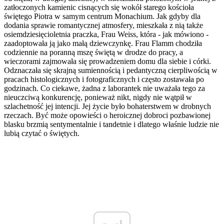
zatłoczonych kamienic cisnących się wokół starego kościoła
świętego Piotra w samym centrum Monachium. Jak gdyby dla
dodania sprawie romantycznej atmosfery, mieszkała z nią także
osiemdziesięcioletnia praczka, Frau Weiss, która - jak mówiono -
zaadoptowała ją jako małą dziewczynkę. Frau Flamm chodziła
codziennie na poranną mszę świętą w drodze do pracy, a
wieczorami zajmowała się prowadzeniem domu dla siebie i córki.
Odznaczała się skrajną sumiennością i pedantyczną cierpliwością w
pracach histologicznych i fotograficznych i często zostawała po
godzinach. Co ciekawe, żadna z laborantek nie uważała tego za
nieuczciwą konkurencję, ponieważ nikt, nigdy nie wątpił w
szlachetność jej intencji. Jej życie było bohaterstwem w drobnych
rzeczach. Być może opowieści o heroicznej dobroci pozbawionej
blasku brzmią sentymentalnie i tandetnie i dlatego właśnie ludzie nie
lubią czytać o świętych.