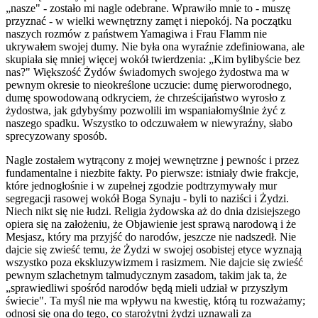
„nasze" - zostało mi nagle odebrane. Wprawiło mnie to - muszę
przyznać - w wielki wewnętrzny zamęt i niepokój. Na początku
naszych rozmów z państwem Yamagiwa i Frau Flamm nie
ukrywałem swojej dumy. Nie była ona wyraźnie zdefiniowana, ale
skupiała się mniej więcej wokół twierdzenia: „Kim bylibyście bez
nas?" Większość Żydów świadomych swojego żydostwa ma w
pewnym okresie to nieokreślone uczucie: dumę pierworodnego,
dumę spowodowaną odkryciem, że chrześcijaństwo wyrosło z
żydostwa, jak gdybyśmy pozwolili im wspaniałomyślnie żyć z
naszego spadku. Wszystko to odczuwałem w niewyraźny, słabo
sprecyzowany sposób.
Nagle zostałem wytrącony z mojej wewnętrzne j pewnośc i przez
fundamentalne i niezbite fakty. Po pierwsze: istniały dwie frakcje,
które jednogłośnie i w zupełnej zgodzie podtrzymywały mur
segregacji rasowej wokół Boga Synaju - byli to naziści i Żydzi.
Niech nikt się nie łudzi. Religia żydowska aż do dnia dzisiejszego
opiera się na założeniu, że Objawienie jest sprawą narodową i że
Mesjasz, który ma przyjść do narodów, jeszcze nie nadszedł. Nie
dajcie się zwieść temu, że Żydzi w swojej osobistej etyce wyznają
wszystko poza ekskluzywizmem i rasizmem. Nie dajcie się zwieść
pewnym szlachetnym talmudycznym zasadom, takim jak ta, że
„sprawiedliwi spośród narodów będą mieli udział w przyszłym
świecie". Ta myśl nie ma wpływu na kwestię, którą tu rozważamy;
odnosi się ona do tego, co starożytni żydzi uznawali za