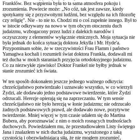
Franklów. Bez wątpienia była to ta sama atmosfera pokoju i
zrozumienia. Powiecie może: „No cóż, tak jest zawsze, kiedy
spotykamy się z przyzwoitymi ludźmi, bez względu na ich filozofię
czy religię". Nie - to nie to. Chodzi mi o coś zupełnie innego. Był to
w istocie odkrywany na nowo w tym obcym otoczeniu duch
judaizmu, wzbogacony przez ludzi z dalekich narodów i
oczyszczony z elementów wyłącznie etnicznych. Moja sytuacja nie
była jednak do końca sytuacją doktora Jekylla i Mr. Hyde'a.
Przypominam sobie, że w rzeczywistości Frau Flamm i państwo
Yamagiwa kochali i rozumieli świat doktora Frankla, dodawali mi
też ducha w moich staraniach przyjęcia ortodoksyjnego judaizmu.
Co za niezwykłe zjawisko! Doktor Frankel nie byłby jednak w
stanie zrozumieć ich świata.
W ten sposób dokonałem jeszcze jednego ważnego odkrycia:
chrześcijaństwo potwierdzało i uznawało wszystko, w co wierzyli
Żydzi, ale dodawało jedno podstawowe twierdzenie, które Żydzi
odrzucali. Herezje opierają się na zaprzeczaniu. W tym sensie
chrześcijaństwo nie było herezją w łonie judaizmu; nie odrzucało
żadnych podstawowych prawd, ale dodawało nowe, pozytywne
twierdzenie. Mniej więcej w tym czasie udałem się do Martina
Bubera, aby porozmawiać z nim o moich rosnących trudnościach
duchowych. Powiedziałem mu, że przestudiowałem Listy świętego
Jana i znalazłem w nich ducha judaizmu, wyrażonego z taką
czystością i obezwładniającą siłą, że nie mogłem zrozumieć,