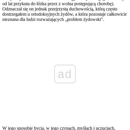
od lat przykuta do łóżka przez z wolna postępującą chorobę).
Odznaczał się on jednak przejrzystą duchowością, którą często
dostrzegałem u ortodoksyjnych żydów, a która pozostaje całkowicie
nieznana dla ludzi rozważających „problem żydowski".
ad
W jego sposobie bycia, w jego czynach, myślach i uczuciach,