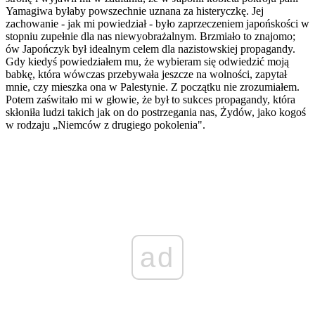
Yamagiwa byłaby powszechnie uznana za histeryczkę. Jej
zachowanie - jak mi powiedział - było zaprzeczeniem japońskości w
stopniu zupełnie dla nas niewyobrażalnym. Brzmiało to znajomo;
ów Japończyk był idealnym celem dla nazistowskiej propagandy.
Gdy kiedyś powiedziałem mu, że wybieram się odwiedzić moją
babkę, która wówczas przebywała jeszcze na wolności, zapytał
mnie, czy mieszka ona w Palestynie. Z początku nie zrozumiałem.
Potem zaświtało mi w głowie, że był to sukces propagandy, która
skłoniła ludzi takich jak on do postrzegania nas, Żydów, jako kogoś
w rodzaju „Niemców z drugiego pokolenia".
ad