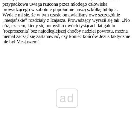
przypadkowa uwaga rzucona przez młodego człowieka
prowadzącego w sobotnie popołudnie naszą szkółkę biblijną.
Wydaje mi się, że w tym czasie omawialiśmy owe szczególnie
„mesjańskie" rozdziały z Izajasza. Prowadzący wyraził się tak: „No
cóż, czasem, kiedy się pomyśli o dwóch tysiącach lat galutu
[rozproszenia] bez najodleglejszej choćby nadziei powrotu, można
niemal zacząć się zastanawiać, czy koniec końców Jezus faktycznie
nie był Mesjaszem".
ad