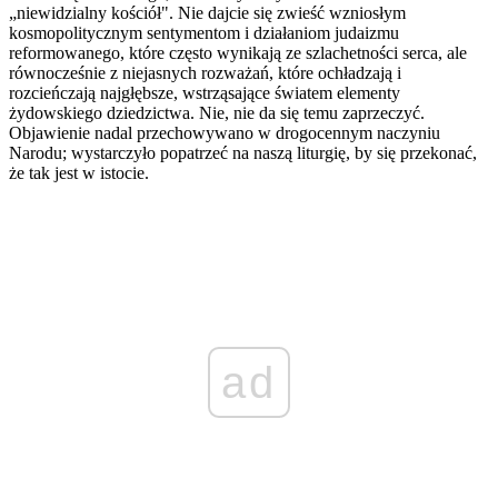
„niewidzialny kościół". Nie dajcie się zwieść wzniosłym
kosmopolitycznym sentymentom i działaniom judaizmu
reformowanego, które często wynikają ze szlachetności serca, ale
równocześnie z niejasnych rozważań, które ochładzają i
rozcieńczają najgłębsze, wstrząsające światem elementy
żydowskiego dziedzictwa. Nie, nie da się temu zaprzeczyć.
Objawienie nadal przechowywano w drogocennym naczyniu
Narodu; wystarczyło popatrzeć na naszą liturgię, by się przekonać,
że tak jest w istocie.
ad