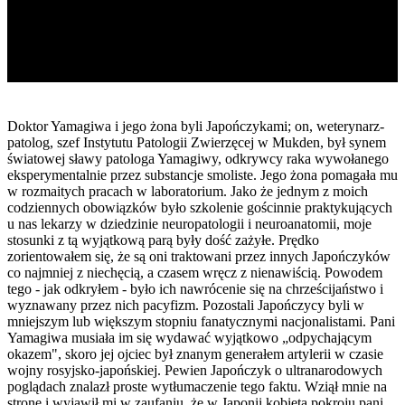
Doktor Yamagiwa i jego żona byli Japończykami; on, weterynarz-
patolog, szef Instytutu Patologii Zwierzęcej w Mukden, był synem
światowej sławy patologa Yamagiwy, odkrywcy raka wywołanego
eksperymentalnie przez substancje smoliste. Jego żona pomagała mu
w rozmaitych pracach w laboratorium. Jako że jednym z moich
codziennych obowiązków było szkolenie gościnnie praktykujących
u nas lekarzy w dziedzinie neuropatologii i neuroanatomii, moje
stosunki z tą wyjątkową parą były dość zażyłe. Prędko
zorientowałem się, że są oni traktowani przez innych Japończyków
co najmniej z niechęcią, a czasem wręcz z nienawiścią. Powodem
tego - jak odkryłem - było ich nawrócenie się na chrześcijaństwo i
wyznawany przez nich pacyfizm. Pozostali Japończycy byli w
mniejszym lub większym stopniu fanatycznymi nacjonalistami. Pani
Yamagiwa musiała im się wydawać wyjątkowo „odpychającym
okazem", skoro jej ojciec był znanym generałem artylerii w czasie
wojny rosyjsko-japońskiej. Pewien Japończyk o ultranarodowych
poglądach znalazł proste wytłumaczenie tego faktu. Wziął mnie na
stronę i wyjawił mi w zaufaniu, że w Japonii kobieta pokroju pani