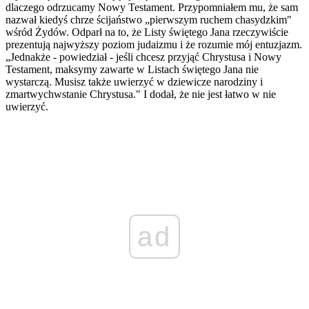
dlaczego odrzucamy Nowy Testament. Przypomniałem mu, że sam
nazwał kiedyś chrze­ ścijaństwo „pierwszym ruchem chasydzkim"
wśród Żydów. Odparł na to, że Listy świętego Jana rzeczywiście
prezentują najwyższy poziom judaizmu i że rozumie mój entuzjazm.
„Jednakże - powiedział - jeśli chcesz przyjąć Chrystusa i Nowy
Testament, maksymy zawarte w Listach świętego Jana nie
wystarczą. Musisz także uwierzyć w dziewicze narodziny i
zmartwychwstanie Chrystusa." I dodał, że nie jest łatwo w nie
uwierzyć.
ad