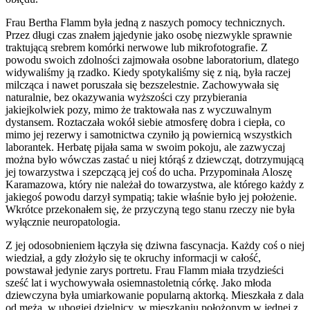
Frau Bertha Flamm była jedną z naszych pomocy technicznych.
Przez długi czas znałem jąjedynie jako osobę niezwykle sprawnie
traktującą srebrem komórki nerwowe lub mikrofotografie. Z
powodu swoich zdolności zajmowała osobne laboratorium, dlatego
widywaliśmy ją rzadko. Kiedy spotykaliśmy się z nią, była raczej
milcząca i nawet poruszała się bezszelestnie. Zachowywała się
naturalnie, bez okazywania wyższości czy przybierania
jakiejkolwiek pozy, mimo że traktowała nas z wyczuwalnym
dystansem. Roztaczała wokół siebie atmosferę dobra i ciepła, co
mimo jej rezerwy i samotnictwa czyniło ją powiernicą wszystkich
laborantek. Herbatę pijała sama w swoim pokoju, ale zazwyczaj
można było wówczas zastać u niej którąś z dziewcząt, dotrzymującą
jej towarzystwa i szepczącą jej coś do ucha. Przypominała Aloszę
Karamazowa, który nie należał do towarzystwa, ale którego każdy z
jakiegoś powodu darzył sympatią; takie właśnie było jej położenie.
Wkrótce przekonałem się, że przyczyną tego stanu rzeczy nie była
wyłącznie neuropatologia.
Z jej odosobnieniem łączyła się dziwna fascynacja. Każdy coś o niej
wiedział, a gdy złożyło się te okruchy informacji w całość,
powstawał jedynie zarys portretu. Frau Flamm miała trzydzieści
sześć lat i wychowywała osiemnastoletnią córkę. Jako młoda
dziewczyna była umiarkowanie popularną aktorką. Mieszkała z dala
od męża, w ubogiej dzielnicy, w mieszkaniu położonym w jednej z