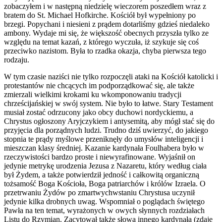
zobaczyłem i w następną niedzielę wieczorem poszedłem wraz z
bratem do St. Michael Hofkirche. Kościół był wypełniony po
brzegi. Popychani i niesieni z prądem dotarliśmy gdzieś niedaleko
ambony. Wydaje mi się, że większość obecnych przyszła tylko ze
względu na temat kazań, z którego wyczuła, iż szykuje się coś
przeciwko nazistom. Była to rzadka okazja, chyba pierwsza tego
rodzaju.
W tym czasie naziści nie tylko rozpoczęli ataki na Kościół katolicki i
protestantów nie chcących im podporządkować się, ale także
zmierzali wielkimi krokami ku wkomponowaniu tradycji
chrześcijańskiej w swój system. Nie było to łatwe. Stary Testament
musiał zostać odrzucony jako obcy duchowi nordyckiemu, a
Chrystus ogłoszony Aryjczykiem i antysemitą, aby mógł stać się do
przyjęcia dla porządnych ludzi. Trudno dziś uwierzyć, do jakiego
stopnia te prądy myślowe przeniknęły do umysłów inteligencji i
mieszczan klasy średniej. Kazanie kardynała Foulhabera było w
rzeczywistości bardzo proste i niewyrafinowane. Wyjaśnił on
jedynie metrykę urodzenia Jezusa z Nazaretu, który według ciała
był Żydem, a także potwierdził jedność i całkowitą organiczną
tożsamość Boga Kościoła, Boga patriarchów i królów Izraela. O
przetrwaniu Żydów po zmartwychwstaniu Chrystusa uczynił
jedynie kilka drobnych uwag. Wspomniał o poglądach świętego
Pawła na ten temat, wyrażonych w owych słynnych rozdziałach
Listu do Rzymian. Zacytował także słowa innego kardynała (zdaje