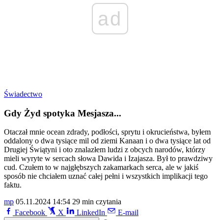
ad
Świadectwo
Gdy Żyd spotyka Mesjasza...
Otaczał mnie ocean zdrady, podłości, sprytu i okrucieństwa, byłem
oddalony o dwa tysiące mil od ziemi Kanaan i o dwa tysiące lat od
Drugiej Świątyni i oto znalazłem ludzi z obcych narodów, którzy
mieli wyryte w sercach słowa Dawida i Izajasza. Był to prawdziwy
cud. Czułem to w najgłębszych zakamarkach serca, ale w jakiś
sposób nie chciałem uznać całej pełni i wszystkich implikacji tego
faktu.
mp
05.11.2024 14:54
29 min czytania
Facebook
X
LinkedIn
E-mail