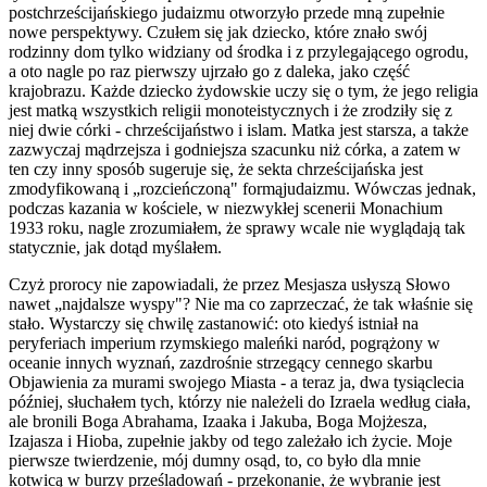
postchrześcijańskiego judaizmu otworzyło przede mną zupełnie
nowe perspektywy. Czułem się jak dziecko, które znało swój
rodzinny dom tylko widziany od środka i z przylegającego ogrodu,
a oto nagle po raz pierwszy ujrzało go z daleka, jako część
krajobrazu. Każde dziecko żydowskie uczy się o tym, że jego religia
jest matką wszystkich religii monoteistycznych i że zrodziły się z
niej dwie córki - chrześcijaństwo i islam. Matka jest starsza, a także
zazwyczaj mądrzejsza i godniejsza szacunku niż córka, a zatem w
ten czy inny sposób sugeruje się, że sekta chrześcijańska jest
zmodyfikowaną i „rozcieńczoną" formąjudaizmu. Wówczas jednak,
podczas kazania w kościele, w niezwykłej scenerii Monachium
1933 roku, nagle zrozumiałem, że sprawy wcale nie wyglądają tak
statycznie, jak dotąd myślałem.
Czyż prorocy nie zapowiadali, że przez Mesjasza usłyszą Słowo
nawet „najdalsze wyspy"? Nie ma co zaprzeczać, że tak właśnie się
stało. Wystarczy się chwilę zastanowić: oto kiedyś istniał na
peryferiach imperium rzymskiego maleńki naród, pogrążony w
oceanie innych wyznań, zazdrośnie strzegący cennego skarbu
Objawienia za murami swojego Miasta - a teraz ja, dwa tysiąclecia
później, słuchałem tych, którzy nie należeli do Izraela według ciała,
ale bronili Boga Abrahama, Izaaka i Jakuba, Boga Mojżesza,
Izajasza i Hioba, zupełnie jakby od tego zależało ich życie. Moje
pierwsze twierdzenie, mój dumny osąd, to, co było dla mnie
kotwicą w burzy prześladowań - przekonanie, że wybranie jest