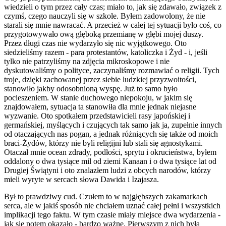
wiedzieli o tym przez cały czas; miało to, jak się zdawało, związek z
czymś, czego nauczyli się w szkole. Byłem zadowolony, że nie
starali się mnie nawracać. A przecież w całej tej sytuacji było coś, co
przygotowywało ową głęboką przemianę w głębi mojej duszy.
Przez długi czas nie wydarzyło się nic wyjątkowego. Oto
siedzieliśmy razem - para protestantów, katoliczka i Żyd - i, jeśli
tylko nie patrzyliśmy na zdjęcia mikroskopowe i nie
dyskutowaliśmy o polityce, zaczynaliśmy rozmawiać o religii. Tych
troje, dzięki zachowanej przez siebie ludzkiej przyzwoitości,
stanowiło jakby odosobnioną wyspę. Już to samo było
pocieszeniem. W stanie duchowego niepokoju, w jakim się
znajdowałem, sytuacja ta stanowiła dla mnie jednak niejasne
wyzwanie. Oto spotkałem przedstawicieli rasy japońskiej i
germańskiej, myślących i czujących tak samo jak ja, zupełnie innych
od otaczających nas pogan, a jednak różniących się także od moich
braci-Żydów, którzy nie byli religijni lub stali się agnostykami.
Otaczał mnie ocean zdrady, podłości, sprytu i okrucieństwa, byłem
oddalony o dwa tysiące mil od ziemi Kanaan i o dwa tysiące lat od
Drugiej Świątyni i oto znalazłem ludzi z obcych narodów, którzy
mieli wyryte w sercach słowa Dawida i Izajasza.
Był to prawdziwy cud. Czułem to w najgłębszych zakamarkach
serca, ale w jakiś sposób nie chciałem uznać całej pełni i wszystkich
implikacji tego faktu. W tym czasie miały miejsce dwa wydarzenia -
jak się potem okazało - bardzo ważne. Pierwszym z nich była