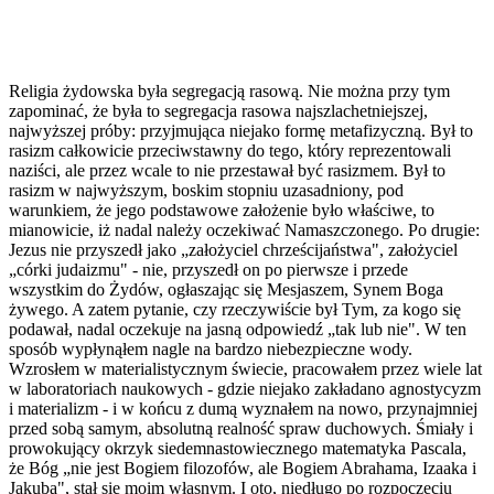
Religia żydowska była segregacją rasową. Nie można przy tym
zapominać, że była to segregacja rasowa najszlachetniejszej,
najwyższej próby: przyjmująca niejako formę metafizyczną. Był to
rasizm całkowicie przeciwstawny do tego, który reprezentowali
naziści, ale przez wcale to nie przestawał być rasizmem. Był to
rasizm w najwyższym, boskim stopniu uzasadniony, pod
warunkiem, że jego podstawowe założenie było właściwe, to
mianowicie, iż nadal należy oczekiwać Namaszczonego. Po drugie:
Jezus nie przyszedł jako „założyciel chrześcijaństwa", założyciel
„córki judaizmu" - nie, przyszedł on po pierwsze i przede
wszystkim do Żydów, ogłaszając się Mesjaszem, Synem Boga
żywego. A zatem pytanie, czy rzeczywiście był Tym, za kogo się
podawał, nadal oczekuje na jasną odpowiedź „tak lub nie". W ten
sposób wypłynąłem nagle na bardzo niebezpieczne wody.
Wzrosłem w materialistycznym świecie, pracowałem przez wiele lat
w laboratoriach naukowych - gdzie niejako zakładano agnostycyzm
i materializm - i w końcu z dumą wyznałem na nowo, przynajmniej
przed sobą samym, absolutną realność spraw duchowych. Śmiały i
prowokujący okrzyk siedemnastowiecznego matematyka Pascala,
że Bóg „nie jest Bogiem filozofów, ale Bogiem Abrahama, Izaaka i
Jakuba", stał się moim własnym. I oto, niedługo po rozpoczęciu