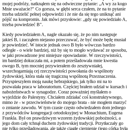
mojej podróży, natknąłem się na odwieczne pytanie: „A wy za kogo
Mnie uważacie?" Co gorsza, w głębi serca czułem, że na to pytanie
trzeba udzielić pełnej odpowiedzi i że nie da się tego uniknąć ani
pójść na kompromis. Jak mówi przysłowie: „gdy się powiedziało A,
trzeba powiedzieć B".
Kiedy powiedziałem A, nagle okazało się, że po nim następuje
jakieś B, i zacząłem niejasno przeczuwać, że być może będę musiał
je powiedzieć. W istocie jednak owo B było wówczas bardzo
odległe - o wiele bardziej, niż by się to mogło wydawać ze sposobu,
w jaki prowadzone jest niniejsze opowiadanie. W rzeczywistości,
im bardziej dokuczała mi, a potem prześladowała mnie kwestia
owego B, tym mocniej przywierałem do zesztywniałej,
wszechogarniają­ cej rzeczywistości powołania do wspólnoty
żydowskiej, która stała się tragiczną wspólnotą Przeznaczenia.
Przyspieszyłem moją naukę hebrajskiego, jak tylko mi na to
pozwalała praca w laboratorium. Częściej brałem udział w kursach i
nabożeństwach w synagodze. Coraz poważniej myślałem o
wyjeździe do Palestyny. Chciałem zdziałać coś konstruktywnego,
mimo że - w przeciwieństwie do mojego brata - nie mogłem marzyć
o zmianie zawodu. W tym czasie często odwiedzałem dom jednego
z przywódców kongregacji ortodoksyjnej w Monachium, Eugena
Frankla. Był on prawdziwym wzorem żydowskiej pobożności, a
jego dom cały tchnął duchem żydowskiej tradycji. Przytłaczały go
nie tylko prześladowania, ale także ciągłe cierpienie (jego córka była