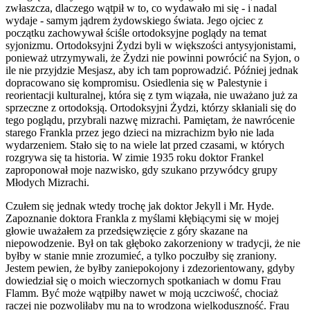
zwłaszcza, dlaczego wątpił w to, co wydawało mi się - i nadal
wydaje - samym jądrem żydowskiego świata. Jego ojciec z
początku zachowywał ściśle ortodoksyjne poglądy na temat
syjonizmu. Ortodoksyjni Żydzi byli w większości antysyjonistami,
ponieważ utrzymywali, że Żydzi nie powinni powrócić na Syjon, o
ile nie przyjdzie Mesjasz, aby ich tam poprowadzić. Później jednak
dopracowano się kompromisu. Osiedlenia się w Palestynie i
reorientacji kulturalnej, która się z tym wiązała, nie uważano już za
sprzeczne z ortodoksją. Ortodoksyjni Żydzi, którzy skłaniali się do
tego poglądu, przybrali nazwę mizrachi. Pamiętam, że nawrócenie
starego Frankla przez jego dzieci na mizrachizm było nie lada
wydarzeniem. Stało się to na wiele lat przed czasami, w których
rozgrywa się ta historia. W zimie 1935 roku doktor Frankel
zaproponował moje nazwisko, gdy szukano przywódcy grupy
Młodych Mizrachi.
Czułem się jednak wtedy trochę jak doktor Jekyll i Mr. Hyde.
Zapoznanie doktora Frankla z myślami kłębiącymi się w mojej
głowie uważałem za przedsięwzięcie z góry skazane na
niepowodzenie. Był on tak głęboko zakorzeniony w tradycji, że nie
byłby w stanie mnie zrozumieć, a tylko poczułby się zraniony.
Jestem pewien, że byłby zaniepokojony i zdezorientowany, gdyby
dowiedział się o moich wieczornych spotkaniach w domu Frau
Flamm. Być może wątpiłby nawet w moją uczciwość, chociaż
raczej nie pozwoliłaby mu na to wrodzona wielkoduszność. Frau