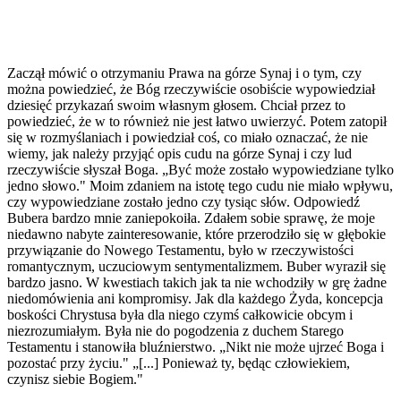
Zaczął mówić o otrzymaniu Prawa na górze Synaj i o tym, czy
można powiedzieć, że Bóg rzeczywiście osobiście wypowiedział
dziesięć przykazań swoim własnym głosem. Chciał przez to
powiedzieć, że w to również nie jest łatwo uwierzyć. Potem zatopił
się w rozmyślaniach i powiedział coś, co miało oznaczać, że nie
wiemy, jak należy przyjąć opis cudu na górze Synaj i czy lud
rzeczywiście słyszał Boga. „Być może zostało wypowiedziane tylko
jedno słowo." Moim zdaniem na istotę tego cudu nie miało wpływu,
czy wypowiedziane zostało jedno czy tysiąc słów. Odpowiedź
Bubera bardzo mnie zaniepokoiła. Zdałem sobie sprawę, że moje
niedawno nabyte zainteresowanie, które przerodziło się w głębokie
przywiązanie do Nowego Testamentu, było w rzeczywistości
romantycznym, uczuciowym sentymentalizmem. Buber wyraził się
bardzo jasno. W kwestiach takich jak ta nie wchodziły w grę żadne
niedomówienia ani kompromisy. Jak dla każdego Żyda, koncepcja
boskości Chrystusa była dla niego czymś całkowicie obcym i
niezrozumiałym. Była nie do pogodzenia z duchem Starego
Testamentu i stanowiła bluźnierstwo. „Nikt nie może ujrzeć Boga i
pozostać przy życiu." „[...] Ponieważ ty, będąc człowiekiem,
czynisz siebie Bogiem."