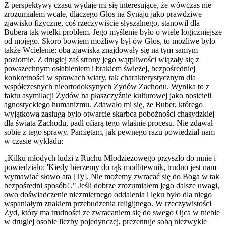
Z perspektywy czasu wydaje mi się interesujące, że wówczas nie
zrozumiałem wcale, dlaczego Głos na Synaju jako prawdziwe
zjawisko fizyczne, coś rzeczywiście słyszalnego, stanowił dla
Bubera tak wielki problem. Jego myślenie było o wiele logiczniejsze
od mojego. Skoro bowiem możliwy był ów Głos, to możliwe było
także Wcielenie; oba zjawiska znajdowały się na tym samym
poziomie. Z drugiej zaś strony jego wątpliwości wiązały się z
powszechnym osłabieniem i brakiem świeżej, bezpośredniej
konkretności w sprawach wiary, tak charakterystycznym dla
współczesnych nieortodoksynych Żydów Zachodu. Wynika to z
faktu asymilacji Żydów na płaszczyźnie kulturowej jako nosicieli
agnostyckiego humanizmu. Zdawało mi się, że Buber, którego
wyjątkową zasługą było otwarcie skarbca pobożności chasydzkiej
dla świata Zachodu, padł ofiarą tego właśnie procesu. Nie zdawał
sobie z tego sprawy. Pamiętam, jak pewnego razu powiedział nam
w czasie wykładu:
„Kilku młodych ludzi z Ruchu Młodzieżowego przyszło do mnie i
powiedziało: 'Kiedy bierzemy do rąk modlitewnik, trudno jest nam
wymawiać słowo ata [Ty]. Nie możemy zwracać się do Boga w tak
bezpośredni sposób!'." Jeśli dobrze zrozumiałem jego dalsze uwagi,
owo doświadczenie niezmiernego oddalenia i lęku było dla niego
wspaniałym znakiem przebudzenia religijnego. W rzeczywistości
Żyd, który ma trudności ze zwracaniem się do swego Ojca w niebie
w drugiej osobie liczby pojedynczej, prezentuje sobą niezwykle