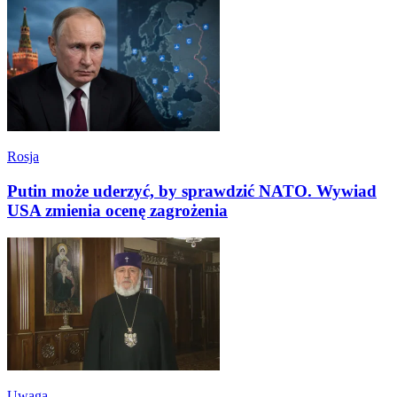
Rosja
Putin może uderzyć, by sprawdzić NATO. Wywiad
USA zmienia ocenę zagrożenia
Uwaga