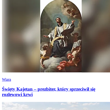
Wiara
Święty Kajetan – prezbiter, który sprzeciwił się
rozlewowi krwi