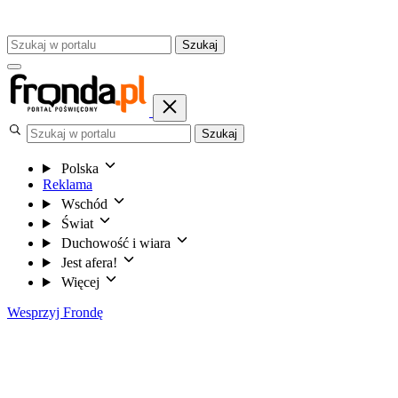
Szukaj
Szukaj
Polska
Reklama
Wschód
Świat
Duchowość i wiara
Jest afera!
Więcej
Wesprzyj Frondę