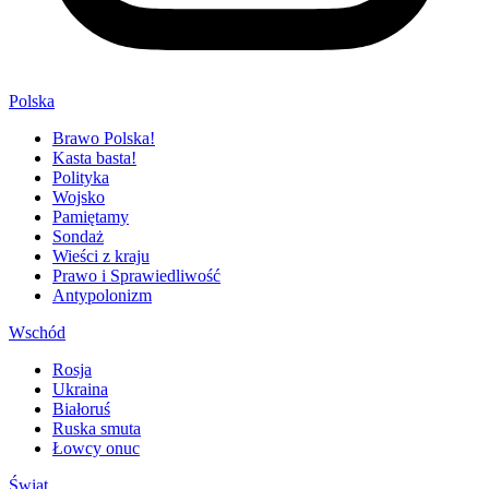
Polska
Brawo Polska!
Kasta basta!
Polityka
Wojsko
Pamiętamy
Sondaż
Wieści z kraju
Prawo i Sprawiedliwość
Antypolonizm
Wschód
Rosja
Ukraina
Białoruś
Ruska smuta
Łowcy onuc
Świat