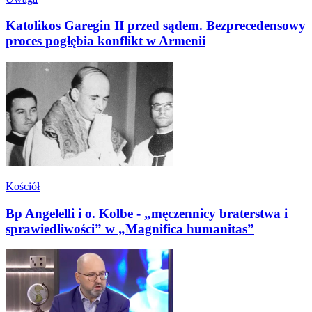
Katolikos Garegin II przed sądem. Bezprecedensowy
proces pogłębia konflikt w Armenii
Kościół
Bp Angelelli i o. Kolbe - „męczennicy braterstwa i
sprawiedliwości” w „Magnifica humanitas”