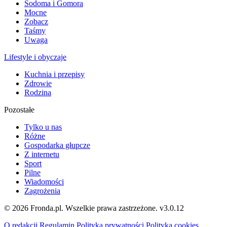
Sodoma i Gomora
Mocne
Zobacz
Taśmy
Uwaga
Lifestyle i obyczaje
Kuchnia i przepisy
Zdrowie
Rodzina
Pozostałe
Tylko u nas
Różne
Gospodarka głupcze
Z internetu
Sport
Pilne
Wiadomości
Zagrożenia
© 2026 Fronda.pl. Wszelkie prawa zastrzeżone.
v3.0.12
O redakcji
Regulamin
Polityka prywatności
Polityka cookies