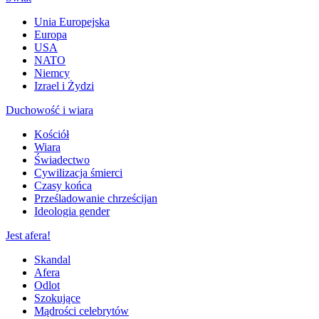
Unia Europejska
Europa
USA
NATO
Niemcy
Izrael i Żydzi
Duchowość i wiara
Kościół
Wiara
Świadectwo
Cywilizacja śmierci
Czasy końca
Prześladowanie chrześcijan
Ideologia gender
Jest afera!
Skandal
Afera
Odlot
Szokujące
Mądrości celebrytów