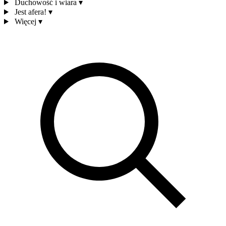
Duchowość i wiara
▾
Jest afera!
▾
Więcej
▾