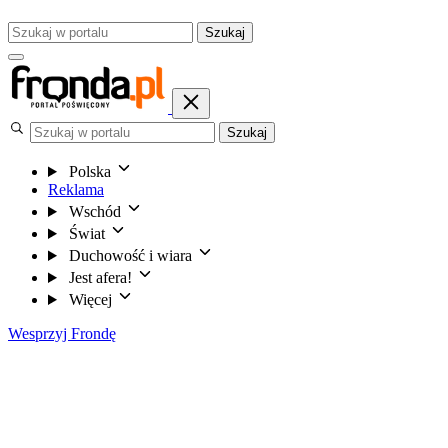
Szukaj
Szukaj
Polska
Reklama
Wschód
Świat
Duchowość i wiara
Jest afera!
Więcej
Wesprzyj Frondę