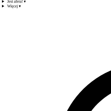
Jest afera!
▾
Więcej
▾