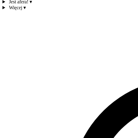
Jest afera!
▾
Więcej
▾