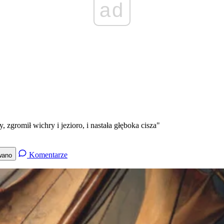
ad
 zgromił wichry i jezioro, i nastała głęboka cisza"
Komentarze
wano