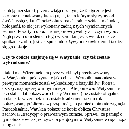
Istnieją przesłanki, przemawiające za tym, że faktycznie jest
to obraz niemalowany ludzką ręką, ten o którym słyszymy od
dwóch tysięcy lat. Chociaż obraz ma charakter szkicu, malunku,
holografii, to nie jest wykonany żadną z tych wymienionych
technik. Poza tym obraz ma nieporównywalny z niczym wyraz.
Najlepszym określeniem tego wizerunku jest stwierdzenie, że
spotkanie z nim, jest jak spotkanie z żywym człowiekiem. I tak też
się go opisuje.
Czy to oblicze znajduje się w Watykanie, czy też zostało
wykradzione?
I tak, i nie. Wizerunek ten przez wieki był przechowywany
w Watykanie i pokazywany jako chusta Weroniki, natomiast w
pewnym momencie został wykradziony z bazyliki św. Piotra i
dzisiaj znajduje się w innym miejscu. Ale ponieważ Watykan nie
przestał nadal pokazywać chusty Weroniki (nie zostało oficjalnie
podane, iż wizerunek ten został skradziony i raz do roku
pokazywany publicznie – przyp. red.), to pamięć o nim nie zaginęła.
Paradoksalnie, Watykan pokazując kopię oblicza Chrystusa
zachował „tradycję” o prawdziwym obrazie. Sprawił, że pamięć o
tym obrazie wciąż jest żywa, a pielgrzymi w Watykanie wciąż mogą
je oglądać.