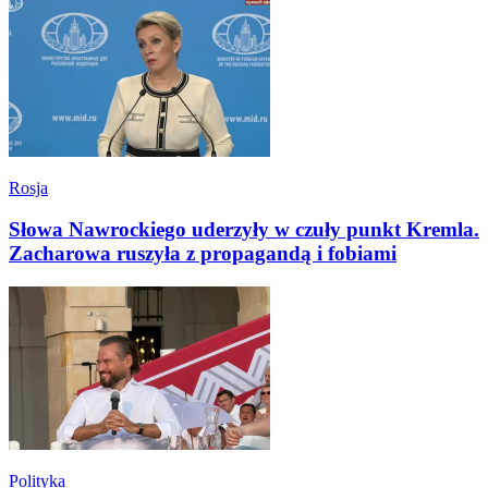
Rosja
Słowa Nawrockiego uderzyły w czuły punkt Kremla.
Zacharowa ruszyła z propagandą i fobiami
Polityka