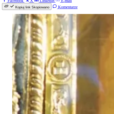
Facebook
X
LinkedIn
E-mail
Komentarze
Kopiuj link
Skopiowano