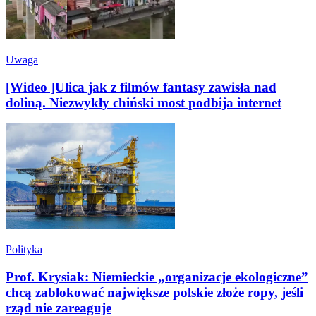
Uwaga
[Wideo ]Ulica jak z filmów fantasy zawisła nad
doliną. Niezwykły chiński most podbija internet
Polityka
Prof. Krysiak: Niemieckie „organizacje ekologiczne”
chcą zablokować największe polskie złoże ropy, jeśli
rząd nie zareaguje