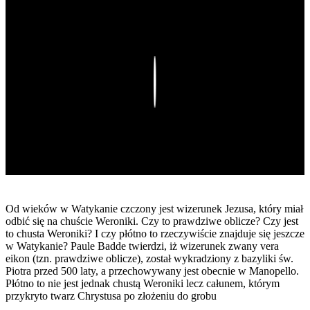
Play
Od wieków w Watykanie czczony jest wizerunek Jezusa, który miał
odbić się na chuście Weroniki. Czy to prawdziwe oblicze? Czy jest
to chusta Weroniki? I czy płótno to rzeczywiście znajduje się jeszcze
w Watykanie? Paule Badde twierdzi, iż wizerunek zwany vera
eikon (tzn. prawdziwe oblicze), został wykradziony z bazyliki św.
Piotra przed 500 laty, a przechowywany jest obecnie w Manopello.
Płótno to nie jest jednak chustą Weroniki lecz całunem, którym
przykryto twarz Chrystusa po złożeniu do grobu