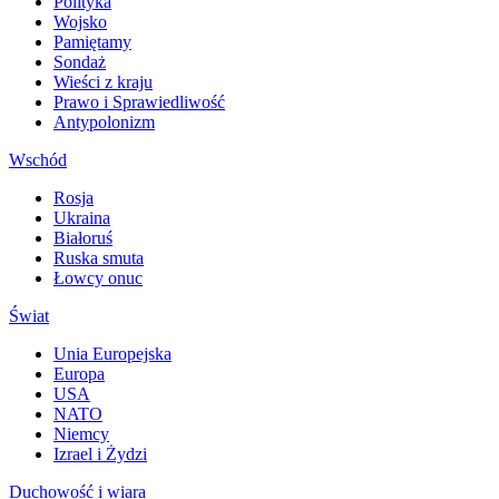
Polityka
Wojsko
Pamiętamy
Sondaż
Wieści z kraju
Prawo i Sprawiedliwość
Antypolonizm
Wschód
Rosja
Ukraina
Białoruś
Ruska smuta
Łowcy onuc
Świat
Unia Europejska
Europa
USA
NATO
Niemcy
Izrael i Żydzi
Duchowość i wiara