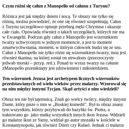
Czym różni się całun z Manopello od całunu z Turynu?
Różnica jest jak między dniem i nocą. Te obrazy nie tylko się
różnią, można powiedzieć, że one się również uzupełniają. Całun
z Turynu szczegółowo opisuje przebieg męki Chrystusa i ukazuje
całe ciało. Opowiada również o takich szczegółach, których nie ma
w Ewangelii. Podczas gdy całun z Manopello jest wizerunkiem
twarzy uchwyconym w jednym momencie, a jest to moment
zmartwychwstania, moment, w którym człowiek budzi się ze snu.
Całun z Manopello nie tylko różni się wizerunkiem twarzy, inna jest
również tkanina, na której został on utrwalony (przezroczysty
jedwab morski – przyp. red.). Ponad to wyraz twarzy na całunie
zManopello przeniknięty jest zdziwieniem i miłosierdziem.
Ten wizerunek Jezusa jest archetypem licznych wizerunków
przedstawianych od wielu wieków przez malarzy. Wzorował się
na nim między innymi Tycjan. Skąd artyści o nim wiedzieli?
Obraz ten nie był tajemnicą. Znali go wielcy twórcy, między innymi
Dante, który pisze o nim w „Boskiej komedii”. Był to obraz znany
tym wszystkim, którzy przybywali do bazyliki św. Piotra, a
traktowano go jako matkę wszystkich innych ikon Jezusa. Widzieli
go malarze ikon ze Sieny, widział go autor mozaiki w kościele w
Konstantynopolu, jak również Dürer czy Rafael. Jednak ci malarze