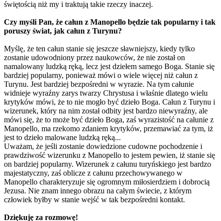
świętością niż my i traktują takie rzeczy inaczej.
Czy myśli Pan, że całun z Manopello będzie tak popularny i tak
poruszy świat, jak całun z Turynu?
Myślę, że ten całun stanie się jeszcze sławniejszy, kiedy tylko
zostanie udowodniony przez naukowców, że nie został on
namalowany ludzką ręką, lecz jest dziełem samego Boga. Stanie się
bardziej popularny, ponieważ mówi o wiele więcej niż całun z
Turynu. Jest bardziej bezpośredni w wyrazie. Na tym całunie
widnieje wyraźny zarys twarzy Chrystusa i właśnie dlatego wielu
krytyków mówi, że to nie mogło być dzieło Boga. Całun z Turynu i
wizerunek, który na nim został odbity jest bardzo niewyraźny, ale
mówi się, że to może być dzieło Boga, zaś wyrazistość na całunie z
Manopello, ma rzekomo zdaniem krytyków, przemawiać za tym, iż
jest to dzieło malowane ludzką ręką...
Uważam, że jeśli zostanie dowiedzione cudowne pochodzenie i
prawdziwość wizerunku z Manopello to jestem pewien, iż stanie się
on bardziej popularny. Wizerunek z całunu turyńskiego jest bardzo
majestatyczny, zaś oblicze z całunu przechowywanego w
Manopello charakteryzuje się ogromnym miłosierdziem i dobrocią
Jezusa. Nie znam innego obrazu na całym świecie, z którym
człowiek byłby w stanie wejść w tak bezpośredni kontakt.
Dziękuję za rozmowę!