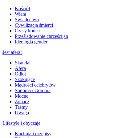
Kościół
Wiara
Świadectwo
Cywilizacja śmierci
Czasy końca
Prześladowanie chrześcijan
Ideologia gender
Jest afera!
Skandal
Afera
Odlot
Szokujące
Mądrości celebrytów
Sodoma i Gomora
Mocne
Zobacz
Taśmy
Uwaga
Lifestyle i obyczaje
Kuchnia i przepisy