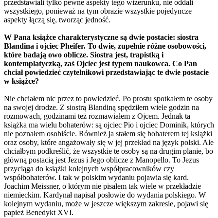
przedstawiali tylko pewne aspekty tego wizerunku, nie oddali
wszystkiego, ponieważ na tym obrazie wszystkie pojedyncze
aspekty łączą się, tworząc jedność.
W Pana książce charakterystyczne są dwie postacie: siostra
Blandina i ojciec Pheifer. To dwie, zupełnie różne osobowości,
które badają owo oblicze. Siostra jest, trapistką i
kontemplatyczką, zaś Ojciec jest typem naukowca. Co Pan
chciał powiedzieć czytelnikowi przedstawiając te dwie postacie
w książce?
Nie chciałem nic przez to powiedzieć. Po prostu spotkałem te osoby
na swojej drodze. Z siostrą Blandiną spędziłem wiele godzin na
rozmowach, godzinami też rozmawiałem z Ojcem. Jednak ta
książka ma wielu bohaterów: są ojciec Pio i ojciec Dominik, których
nie poznałem osobiście. Również ja stałem się bohaterem tej książki
oraz osoby, które angażowały się w jej przekład na język polski. Ale
chciałbym podkreślić, że wszystkie te osoby są na drugim planie, bo
główną postacią jest Jezus i Jego oblicze z Manopello. To Jezus
przyciąga do książki kolejnych współpracowników czy
współbohaterów. I tak w polskim wydaniu pojawia się kard.
Joachim Meissner, o którym nie pisałem tak wiele w przekładzie
niemieckim. Kardynał napisał posłowie do wydania polskiego. W
kolejnym wydaniu, może w jeszcze większym zakresie, pojawi się
papież Benedykt XVI.