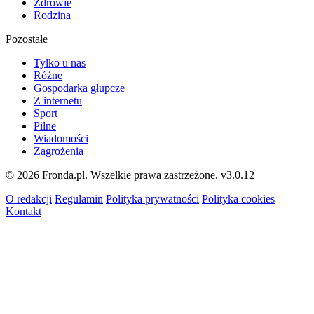
Zdrowie
Rodzina
Pozostałe
Tylko u nas
Różne
Gospodarka głupcze
Z internetu
Sport
Pilne
Wiadomości
Zagrożenia
© 2026 Fronda.pl. Wszelkie prawa zastrzeżone.
v3.0.12
O redakcji
Regulamin
Polityka prywatności
Polityka cookies
Kontakt