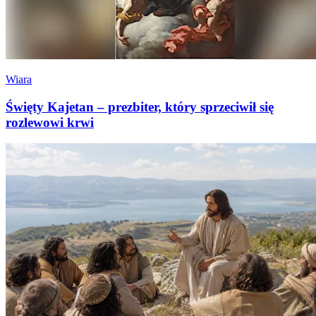
Wiara
Święty Kajetan – prezbiter, który sprzeciwił się
rozlewowi krwi