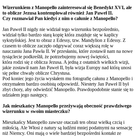
Wizerunkiem z Manopello zainteresował się Benedykt XVI, ale
to oblicze Jezusa kontemplował również Jan Paweł II.
Czy rozmawiał Pan kiedyś z nim o całunie z Manopello?
Jan Paweł II nigdy nie widział tego wizerunku bezpośrednio,
widział tylko bardzo starą kopię która znajduje się w kaplicy
sykstyńskiej. Jest to obraz z Edessy, tzw. Mandylion z Edessy. Z
czasem to oblicze zaczęło odgrywać coraz większą rolę w
nauczaniu Jana Pawła II. W przesłaniu, które zostawił nam na nowe
tysiąclecie podkreślił, że potrzebujemy nowej świętości,
która rodzi się z oblicza Jezusa. A jedną z ostatnich wielkich wizji,
jakie zostawił nam Jan Paweł II, była wizja Europy nad którą unosi
się pełne chwały oblicze Chrystusa.
Pod koniec jego życia wysłałem mu fotografię całunu z Manopello i
otrzymałem bardzo osobistą odpowiedź. Niestety Jan Paweł II był
zbyt chory, aby odwiedzić Manopello. Prawdopodobnie stanie się to
udziałem jego następcy.
Jak mieszkańcy Manopello przeżywają obecność prawdziwego
wizerunku w swoim miasteczku?
Mieszkańcy Manopello zawsze otaczali ten obraz wielką czcią i
miłością. Ale Włosi z natury są ludźmi mniej podatnymi na sensację
niż Niemcy. Oni mają o wiele bardziej bezpośredni kontakt ze