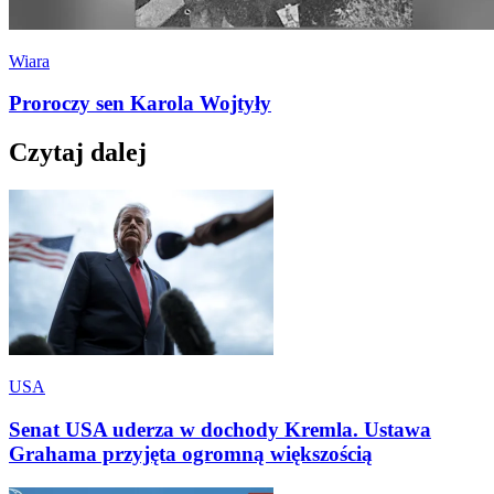
Wiara
Proroczy sen Karola Wojtyły
Czytaj dalej
USA
Senat USA uderza w dochody Kremla. Ustawa
Grahama przyjęta ogromną większością