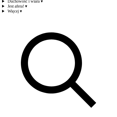
Duchowość i wiara
▾
Jest afera!
▾
Więcej
▾