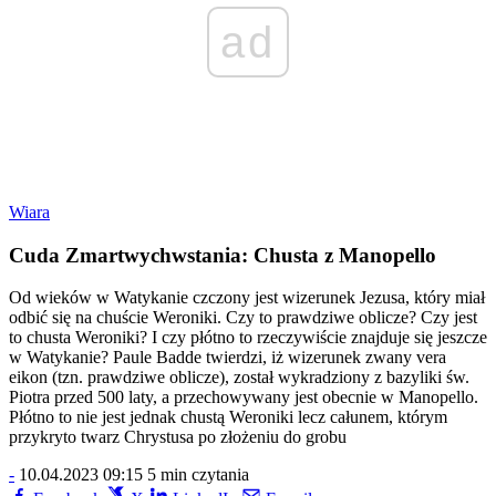
ad
Wiara
Cuda Zmartwychwstania: Chusta z Manopello
Od wieków w Watykanie czczony jest wizerunek Jezusa, który miał
odbić się na chuście Weroniki. Czy to prawdziwe oblicze? Czy jest
to chusta Weroniki? I czy płótno to rzeczywiście znajduje się jeszcze
w Watykanie? Paule Badde twierdzi, iż wizerunek zwany vera
eikon (tzn. prawdziwe oblicze), został wykradziony z bazyliki św.
Piotra przed 500 laty, a przechowywany jest obecnie w Manopello.
Płótno to nie jest jednak chustą Weroniki lecz całunem, którym
przykryto twarz Chrystusa po złożeniu do grobu
-
10.04.2023 09:15
5 min czytania