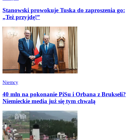
Stanowski prowokuje Tuska do zaproszenia go:
„Też przyjdę!”
Niemcy
40 mln na pokonanie PiSu i Orbana z Brukseli?
Niemieckie media już się tym chwalą