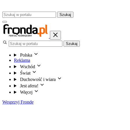
Szukaj
Szukaj
Polska
Reklama
Wschód
Świat
Duchowość i wiara
Jest afera!
Więcej
Wesprzyj Frondę