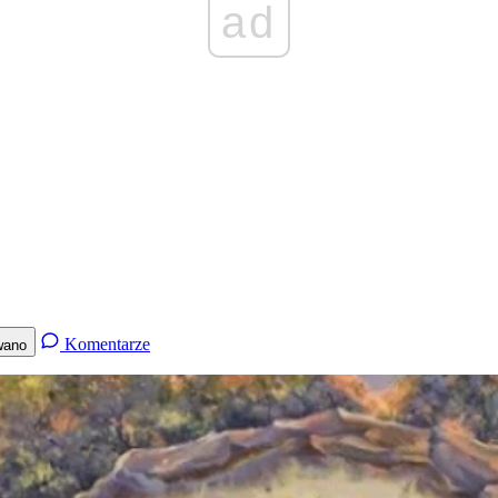
ad
Komentarze
wano