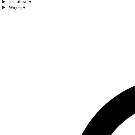
Jest afera!
▾
Więcej
▾