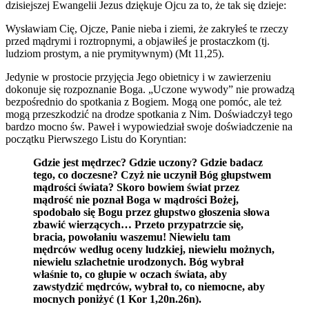
dzisiejszej Ewangelii Jezus dziękuje Ojcu za to, że tak się dzieje:
Wysławiam Cię, Ojcze, Panie nieba i ziemi, że zakryłeś te rzeczy
przed mądrymi i roztropnymi, a objawiłeś je prostaczkom (tj.
ludziom prostym, a nie prymitywnym) (Mt 11,25).
Jedynie w prostocie przyjęcia Jego obietnicy i w zawierzeniu
dokonuje się rozpoznanie Boga. „Uczone wywody” nie prowadzą
bezpośrednio do spotkania z Bogiem. Mogą one pomóc, ale też
mogą przeszkodzić na drodze spotkania z Nim. Doświadczył tego
bardzo mocno św. Paweł i wypowiedział swoje doświadczenie na
początku Pierwszego Listu do Koryntian:
Gdzie jest mędrzec? Gdzie uczony? Gdzie badacz
tego, co doczesne? Czyż nie uczynił Bóg głupstwem
mądrości świata? Skoro bowiem świat przez
mądrość nie poznał Boga w mądrości Bożej,
spodobało się Bogu przez głupstwo głoszenia słowa
zbawić wierzących… Przeto przypatrzcie się,
bracia, powołaniu waszemu! Niewielu tam
mędrców według oceny ludzkiej, niewielu możnych,
niewielu szlachetnie urodzonych. Bóg wybrał
właśnie to, co głupie w oczach świata, aby
zawstydzić mędrców, wybrał to, co niemocne, aby
mocnych poniżyć (1 Kor 1,20n.26n).