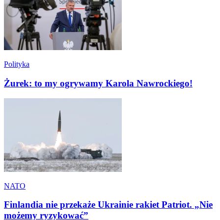
Polityka
Żurek: to my ogrywamy Karola Nawrockiego!
NATO
Finlandia nie przekaże Ukrainie rakiet Patriot. „Nie
możemy ryzykować”