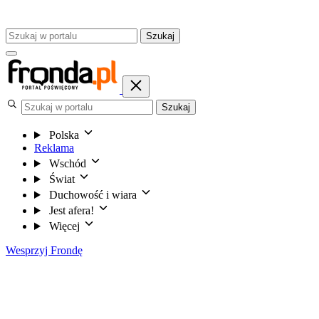
Szukaj
Szukaj
Polska
Reklama
Wschód
Świat
Duchowość i wiara
Jest afera!
Więcej
Wesprzyj Frondę