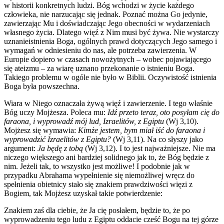
w historii konkretnych ludzi. Bóg wchodzi w życie każdego
człowieka, nie narzucając się jednak. Poznać można Go jedynie,
zawierzając Mu i doświadczając Jego obecności w wydarzeniach
własnego życia. Dlatego więź z Nim musi być żywa. Nie wystarczy
uznanieistnienia Boga, ogólnych prawd dotyczących Jego samego i
wymagań w odniesieniu do nas, ale potrzeba zawierzenia. W
Europie dopiero w czasach nowożytnych – wobec pojawiającego
się ateizmu – za wiarę uznano przekonanie o istnieniu Boga.
Takiego problemu w ogóle nie było w Biblii. Oczywistość istnienia
Boga była powszechna.
Wiara w Niego oznaczała żywą więź i zawierzenie. I tego właśnie
Bóg uczy Mojżesza. Poleca mu:
Idź przeto teraz, oto posyłam cię do
faraona, i wyprowadź mój lud, Izraelitów, z Egiptu
(Wj 3,10).
Mojżesz się wymawia:
Kimże jestem, bym miał iść do faraona i
wyprowadzić Izraelitów z Egiptu?
(Wj 3,11). Na co słyszy jako
argument:
Ja będę z tobą
(Wj 3,12). I to jest najważniejsze. Nie ma
niczego większego ani bardziej solidnego jak to, że Bóg będzie z
nim. Jeżeli tak, to wszystko jest możliwe! I podobnie jak w
przypadku Abrahama wypełnienie się niemożliwej wręcz do
spełnienia obietnicy stało się znakiem prawdziwości więzi z
Bogiem, tak Mojżesz uzyskał takie potwierdzenie:
Znakiem zaś dla ciebie, że Ja cię posłałem, będzie to, że po
wyprowadzeniu tego ludu z Egiptu oddacie cześć Bogu na tej górze