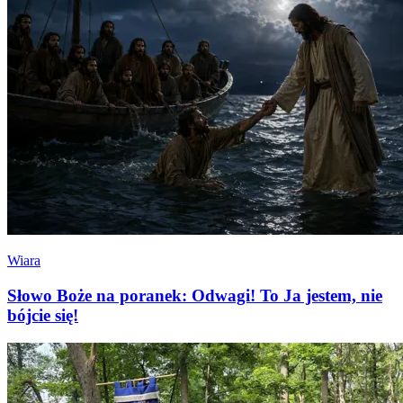
Wiara
Słowo Boże na poranek: Odwagi! To Ja jestem, nie
bójcie się!