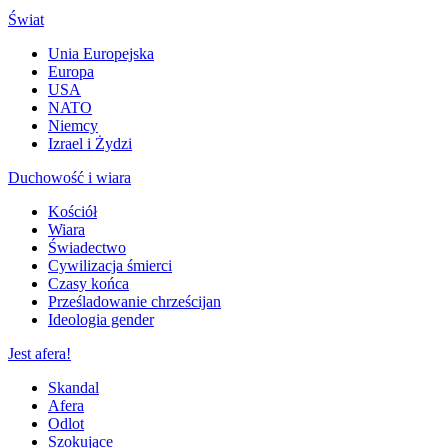
Świat
Unia Europejska
Europa
USA
NATO
Niemcy
Izrael i Żydzi
Duchowość i wiara
Kościół
Wiara
Świadectwo
Cywilizacja śmierci
Czasy końca
Prześladowanie chrześcijan
Ideologia gender
Jest afera!
Skandal
Afera
Odlot
Szokujące