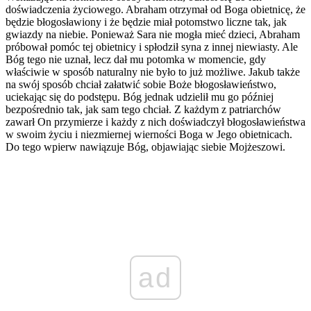
doświadczenia życiowego. Abraham otrzymał od Boga obietnicę, że
będzie błogosławiony i że będzie miał potomstwo liczne tak, jak
gwiazdy na niebie. Ponieważ Sara nie mogła mieć dzieci, Abraham
próbował pomóc tej obietnicy i spłodził syna z innej niewiasty. Ale
Bóg tego nie uznał, lecz dał mu potomka w momencie, gdy
właściwie w sposób naturalny nie było to już możliwe. Jakub także
na swój sposób chciał załatwić sobie Boże błogosławieństwo,
uciekając się do podstępu. Bóg jednak udzielił mu go później
bezpośrednio tak, jak sam tego chciał. Z każdym z patriarchów
zawarł On przymierze i każdy z nich doświadczył błogosławieństwa
w swoim życiu i niezmiernej wierności Boga w Jego obietnicach.
Do tego wpierw nawiązuje Bóg, objawiając siebie Mojżeszowi.
ad