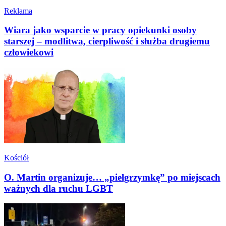
Reklama
Wiara jako wsparcie w pracy opiekunki osoby
starszej – modlitwa, cierpliwość i służba drugiemu
człowiekowi
Kościół
O. Martin organizuje… „pielgrzymkę” po miejscach
ważnych dla ruchu LGBT