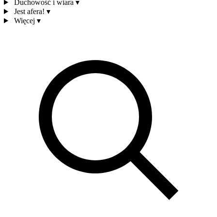
Duchowość i wiara
▾
Jest afera!
▾
Więcej
▾