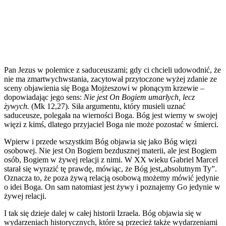
Pan Jezus w polemice z saduceuszami; gdy ci chcieli udowodnić, że
nie ma zmartwychwstania, zacytował przytoczone wyżej zdanie ze
sceny objawienia się Boga Mojżeszowi w płonącym krzewie –
dopowiadając jego sens:
Nie jest On Bogiem umarłych, lecz
żywych.
(Mk 12,27). Siła argumentu, który musieli uznać
saduceusze, polegała na wierności Boga. Bóg jest wierny w swojej
więzi z kimś, dlatego przyjaciel Boga nie może pozostać w śmierci.
Wpierw i przede wszystkim Bóg objawia się jako Bóg więzi
osobowej. Nie jest On Bogiem bezdusznej materii, ale jest Bogiem
osób, Bogiem w żywej relacji z nimi. W XX wieku Gabriel Marcel
starał się wyrazić tę prawdę, mówiąc, że Bóg jest„absolutnym Ty”.
Oznacza to, że poza żywą relacją osobową możemy mówić jedynie
o idei Boga. On sam natomiast jest żywy i poznajemy Go jedynie w
żywej relacji.
I tak się dzieje dalej w całej historii Izraela. Bóg objawia się w
wydarzeniach historycznych, które są przecież także wydarzeniami