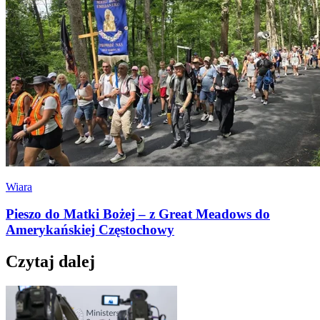
Wiara
Pieszo do Matki Bożej – z Great Meadows do
Amerykańskiej Częstochowy
Czytaj dalej