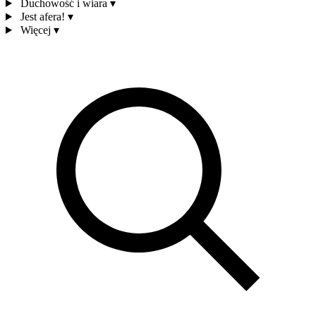
Duchowość i wiara
▾
Jest afera!
▾
Więcej
▾