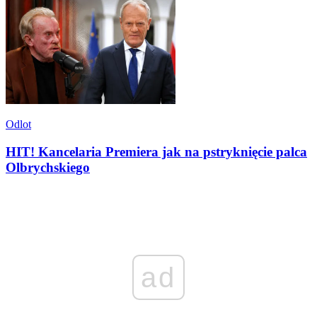
Odlot
HIT! Kancelaria Premiera jak na pstryknięcie palca
Olbrychskiego
ad