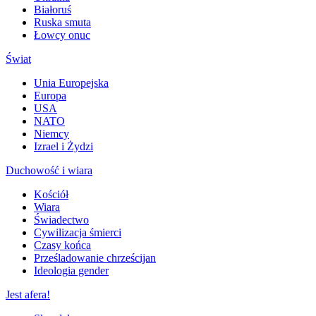
Białoruś
Ruska smuta
Łowcy onuc
Świat
Unia Europejska
Europa
USA
NATO
Niemcy
Izrael i Żydzi
Duchowość i wiara
Kościół
Wiara
Świadectwo
Cywilizacja śmierci
Czasy końca
Prześladowanie chrześcijan
Ideologia gender
Jest afera!