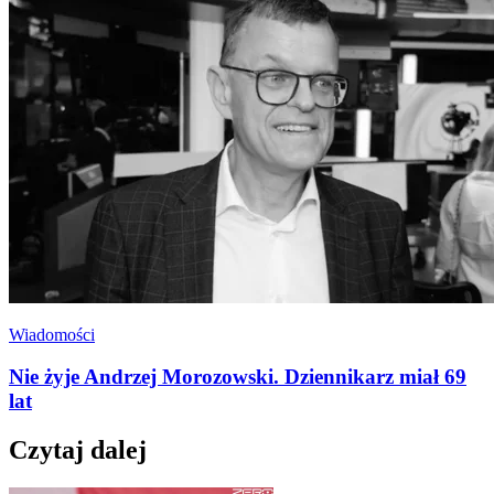
Wiadomości
Nie żyje Andrzej Morozowski. Dziennikarz miał 69
lat
Czytaj dalej