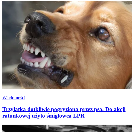
Wiadomości
Trzylatka dotkliwie pogryziona przez psa. Do akcji
ratunkowej użyto śmigłowca LPR