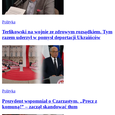
Polityka
Terlikowski na wojnie ze zdrowym rozsądkiem. Tym
razem uderzył w pomysł deportacji Ukraińców
Polityka
Prezydent wspomniał o Czarzastym. „Precz z
komuną!” – zaczął skandować tłum