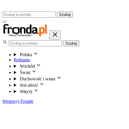
Szukaj
Szukaj
Polska
Reklama
Wschód
Świat
Duchowość i wiara
Jest afera!
Więcej
Wesprzyj Frondę