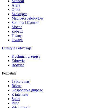
Skandal
Afera
Odlot
Szokujące
Mądrości celebrytów
Sodoma i Gomora
Mocne
Zobacz
Taśmy
Uwaga
Lifestyle i obyczaje
Kuchnia i przepisy
Zdrowie
Rodzina
Pozostałe
Tylko u nas
Różne
Gospodarka głupcze
Z internetu
Sport
Pilne
Wiadomości