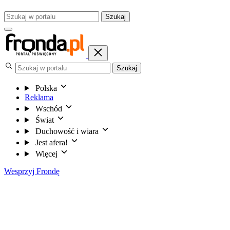
Szukaj
Szukaj
Polska
Reklama
Wschód
Świat
Duchowość i wiara
Jest afera!
Więcej
Wesprzyj Frondę