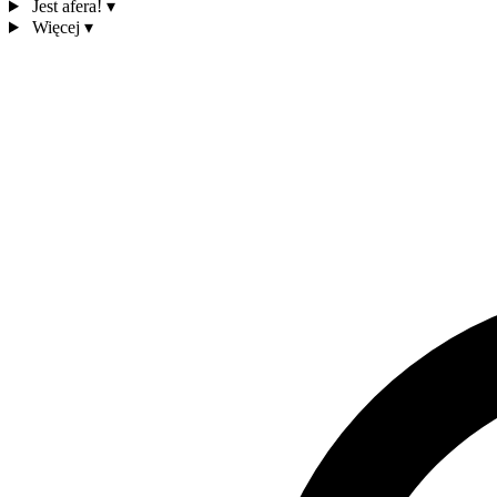
Jest afera!
▾
Więcej
▾