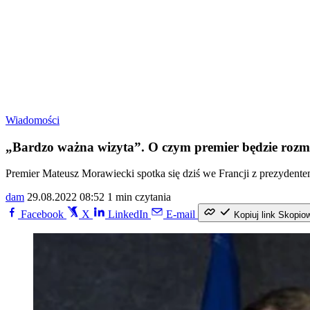
Wiadomości
„Bardzo ważna wizyta”. O czym premier będzie roz
Premier Mateusz Morawiecki spotka się dziś we Francji z prezyden
dam
29.08.2022 08:52
1 min czytania
Facebook
X
LinkedIn
E-mail
Kopiuj link
Skopio