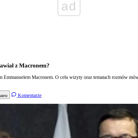
ad
mawiał z Macronem?
tem Emmanuelem Macronem. O celu wizyty oraz tematach rozmów mówił w
Komentarze
wano