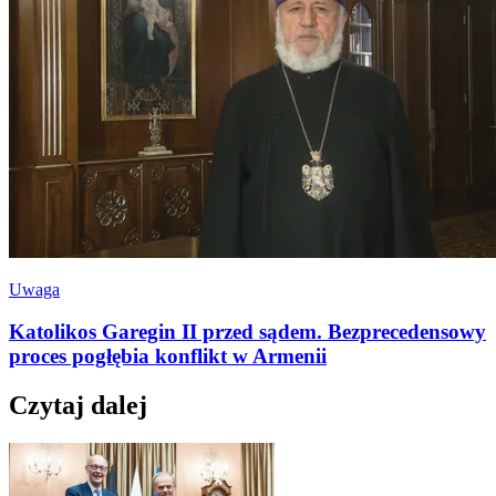
Uwaga
Katolikos Garegin II przed sądem. Bezprecedensowy
proces pogłębia konflikt w Armenii
Czytaj dalej