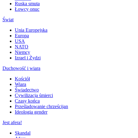
Ruska smuta
Łowcy onuc
Świat
Unia Europejska
Europa
USA
NATO
Niemcy
Izrael i Żydzi
Duchowość i wiara
Kościół
Wiara
Świadectwo
Cywilizacja śmierci
Czasy końca
Prześladowanie chrześcijan
Ideologia gender
Jest afera!
Skandal