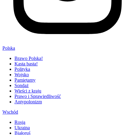
Polska
Brawo Polska!
Kasta basta!
Polityka
Wojsko
Pamiętamy
Sondaż
Wieści z kraju
Prawo i Sprawiedliwość
Antypolonizm
Wschód
Rosja
Ukraina
Białoruś