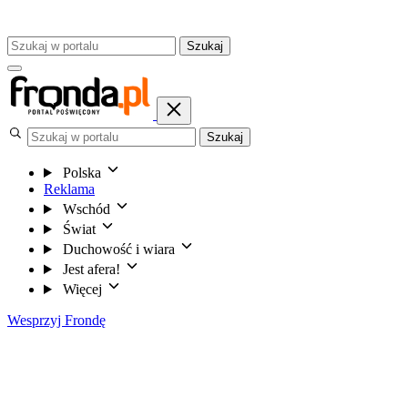
Szukaj
Szukaj
Polska
Reklama
Wschód
Świat
Duchowość i wiara
Jest afera!
Więcej
Wesprzyj Frondę