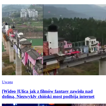
Uwaga
[Wideo ]Ulica jak z filmów fantasy zawisła nad
doliną. Niezwykły chiński most podbija internet