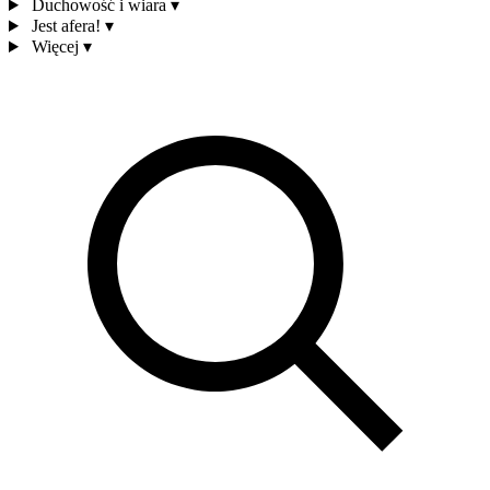
Duchowość i wiara
▾
Jest afera!
▾
Więcej
▾