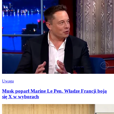
Uwaga
Musk poparł Marine Le Pen. Władze Francji boją
się X w wyborach