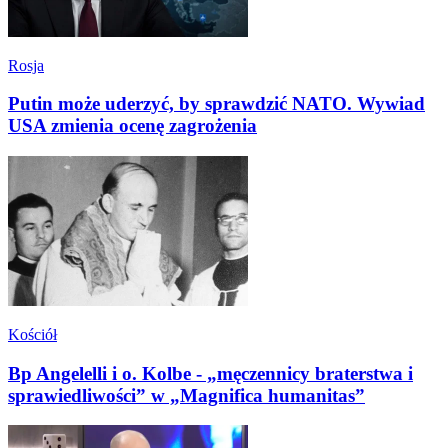
Rosja
Putin może uderzyć, by sprawdzić NATO. Wywiad
USA zmienia ocenę zagrożenia
Kościół
Bp Angelelli i o. Kolbe - „męczennicy braterstwa i
sprawiedliwości” w „Magnifica humanitas”