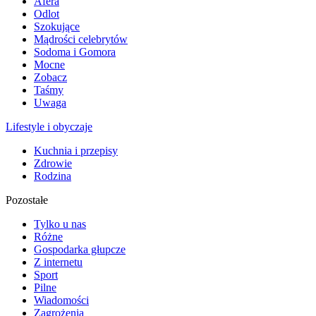
Afera
Odlot
Szokujące
Mądrości celebrytów
Sodoma i Gomora
Mocne
Zobacz
Taśmy
Uwaga
Lifestyle i obyczaje
Kuchnia i przepisy
Zdrowie
Rodzina
Pozostałe
Tylko u nas
Różne
Gospodarka głupcze
Z internetu
Sport
Pilne
Wiadomości
Zagrożenia