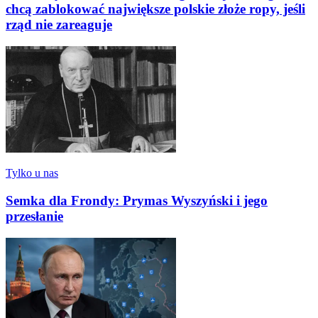
chcą zablokować największe polskie złoże ropy, jeśli
rząd nie zareaguje
Tylko u nas
Semka dla Frondy: Prymas Wyszyński i jego
przesłanie