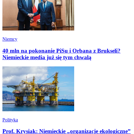
Niemcy
40 mln na pokonanie PiSu i Orbana z Brukseli?
Niemieckie media już się tym chwalą
Polityka
Prof. Krysiak: Niemieckie „organizacje ekologiczne”