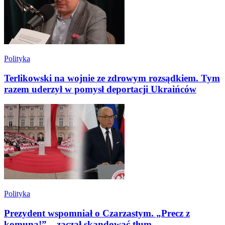
Polityka
Terlikowski na wojnie ze zdrowym rozsądkiem. Tym
razem uderzył w pomysł deportacji Ukraińców
Polityka
Prezydent wspomniał o Czarzastym. „Precz z
komuną!” – zaczął skandować tłum