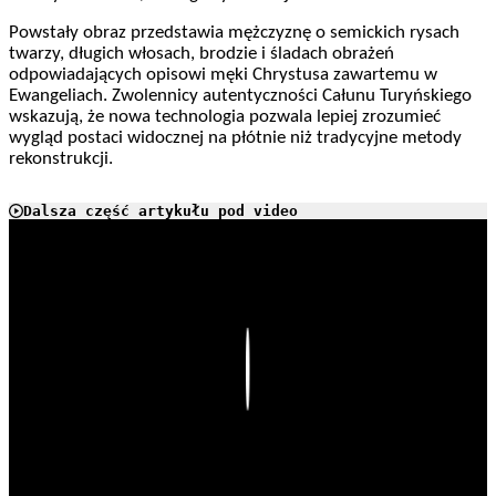
Powstały obraz przedstawia mężczyznę o semickich rysach
twarzy, długich włosach, brodzie i śladach obrażeń
odpowiadających opisowi męki Chrystusa zawartemu w
Ewangeliach. Zwolennicy autentyczności Całunu Turyńskiego
wskazują, że nowa technologia pozwala lepiej zrozumieć
wygląd postaci widocznej na płótnie niż tradycyjne metody
rekonstrukcji.
Dalsza część artykułu pod video
Play