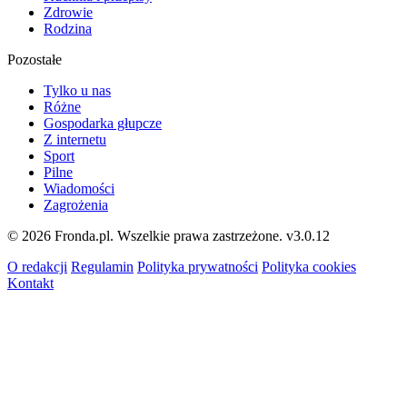
Zdrowie
Rodzina
Pozostałe
Tylko u nas
Różne
Gospodarka głupcze
Z internetu
Sport
Pilne
Wiadomości
Zagrożenia
© 2026 Fronda.pl. Wszelkie prawa zastrzeżone.
v3.0.12
O redakcji
Regulamin
Polityka prywatności
Polityka cookies
Kontakt