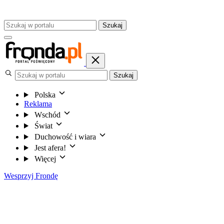
Szukaj
Szukaj
Polska
Reklama
Wschód
Świat
Duchowość i wiara
Jest afera!
Więcej
Wesprzyj Frondę