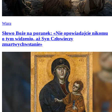
Wiara
Słowo Boże na poranek: «Nie opowiadajcie nikomu
o tym widzeniu, aż Syn Człowieczy
zmartwychwstanie»