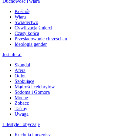
Duchowość i wiara
Kościół
Wiara
Świadectwo
Cywilizacja śmierci
Czasy końca
Prześladowanie chrześcijan
Ideologia gender
Jest afera!
Skandal
Afera
Odlot
Szokujące
Mądrości celebrytów
Sodoma i Gomora
Mocne
Zobacz
Taśmy
Uwaga
Lifestyle i obyczaje
Kuchnia i przepisy