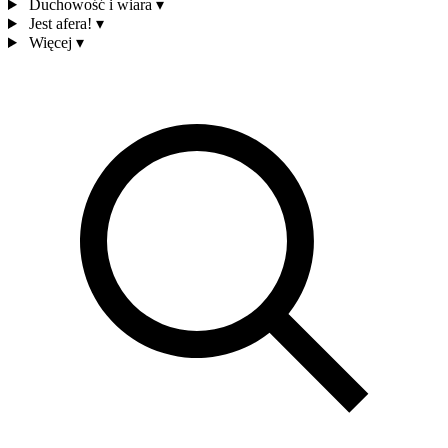
Duchowość i wiara
▾
Jest afera!
▾
Więcej
▾