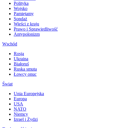
Polityka
Wojsko
Pamiętamy
Sondaż
Wieści z kraju
Prawo i Sprawiedliwość
Antypolonizm
Wschód
Rosja
Ukraina
Białoruś
Ruska smuta
Łowcy onuc
Świat
Unia Europejska
Europa
USA
NATO
Niemcy
Izrael i Żydzi