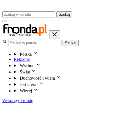
Szukaj
Szukaj
Polska
Reklama
Wschód
Świat
Duchowość i wiara
Jest afera!
Więcej
Wesprzyj Frondę