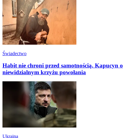
Świadectwo
Habit nie chroni przed samotnością. Kapucyn o
niewidzialnym krzyżu powołania
Ukraina