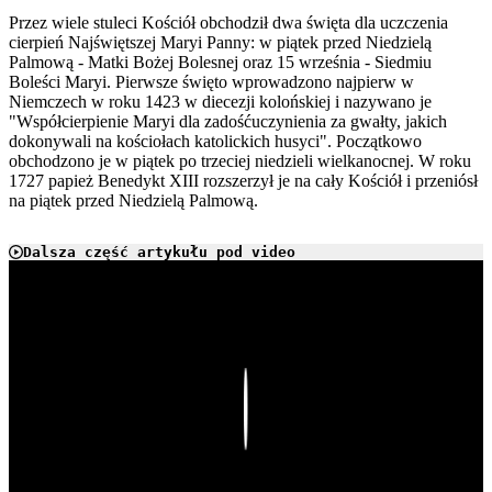
Przez wiele stuleci Kościół obchodził dwa święta dla uczczenia
cierpień Najświętszej Maryi Panny: w piątek przed Niedzielą
Palmową - Matki Bożej Bolesnej oraz 15 września - Siedmiu
Boleści Maryi. Pierwsze święto wprowadzono najpierw w
Niemczech w roku 1423 w diecezji kolońskiej i nazywano je
"Współcierpienie Maryi dla zadośćuczynienia za gwałty, jakich
dokonywali na kościołach katolickich husyci". Początkowo
obchodzono je w piątek po trzeciej niedzieli wielkanocnej. W roku
1727 papież Benedykt XIII rozszerzył je na cały Kościół i przeniósł
na piątek przed Niedzielą Palmową.
Dalsza część artykułu pod video
Play