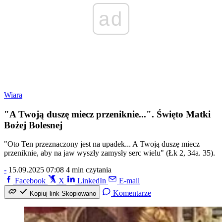
ad
Wiara
"A Twoją duszę miecz przeniknie...". Święto Matki
Bożej Bolesnej
"Oto Ten przeznaczony jest na upadek... A Twoją duszę miecz
przeniknie, aby na jaw wyszły zamysły serc wielu" (Łk 2, 34a. 35).
-
15.09.2025 07:08
4 min czytania
Facebook
X
LinkedIn
E-mail
Komentarze
Kopiuj link
Skopiowano