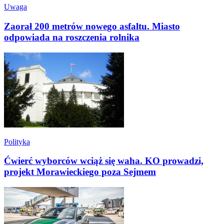
Uwaga
Zaorał 200 metrów nowego asfaltu. Miasto
odpowiada na roszczenia rolnika
Polityka
Ćwierć wyborców wciąż się waha. KO prowadzi,
projekt Morawieckiego poza Sejmem