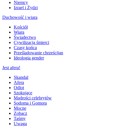
Niemcy
Izrael i Żydzi
Duchowość i wiara
Kościół
Wiara
Świadectwo
Cywilizacja śmierci
Czasy końca
Prześladowanie chrześcijan
Ideologia gender
Jest afera!
Skandal
Afera
Odlot
Szokujące
Mądrości celebrytów
Sodoma i Gomora
Mocne
Zobacz
Taśmy
Uwaga