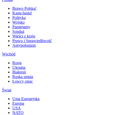
Brawo Polska!
Kasta basta!
Polityka
Wojsko
Pamiętamy
Sondaż
Wieści z kraju
Prawo i Sprawiedliwość
Antypolonizm
Wschód
Rosja
Ukraina
Białoruś
Ruska smuta
Łowcy onuc
Świat
Unia Europejska
Europa
USA
NATO