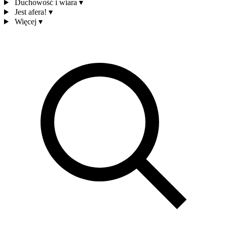
Duchowość i wiara
▾
Jest afera!
▾
Więcej
▾