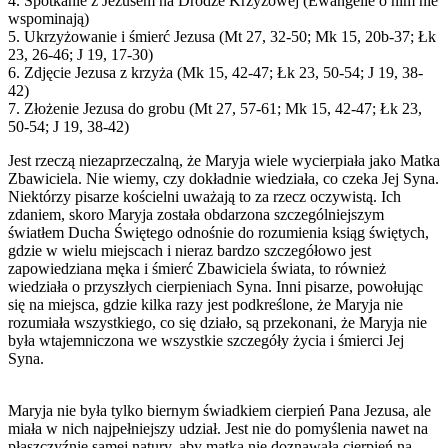
4. Spotkanie z Jezusem na Drodze Krzyżowej (Ewangelie o nim nie
wspominają)
5. Ukrzyżowanie i śmierć Jezusa (Mt 27, 32-50; Mk 15, 20b-37; Łk
23, 26-46; J 19, 17-30)
6. Zdjęcie Jezusa z krzyża (Mk 15, 42-47; Łk 23, 50-54; J 19, 38-
42)
7. Złożenie Jezusa do grobu (Mt 27, 57-61; Mk 15, 42-47; Łk 23,
50-54; J 19, 38-42)
Jest rzeczą niezaprzeczalną, że Maryja wiele wycierpiała jako Matka
Zbawiciela. Nie wiemy, czy dokładnie wiedziała, co czeka Jej Syna.
Niektórzy pisarze kościelni uważają to za rzecz oczywistą. Ich
zdaniem, skoro Maryja została obdarzona szczególniejszym
światłem Ducha Świętego odnośnie do rozumienia ksiąg świętych,
gdzie w wielu miejscach i nieraz bardzo szczegółowo jest
zapowiedziana męka i śmierć Zbawiciela świata, to również
wiedziała o przyszłych cierpieniach Syna. Inni pisarze, powołując
się na miejsca, gdzie kilka razy jest podkreślone, że Maryja nie
rozumiała wszystkiego, co się działo, są przekonani, że Maryja nie
była wtajemniczona we wszystkie szczegóły życia i śmierci Jej
Syna.
Maryja nie była tylko biernym świadkiem cierpień Pana Jezusa, ale
miała w nich najpełniejszy udział. Jest nie do pomyślenia nawet na
płaszczyźnie samej natury, aby matka nie doznawała cierpień na