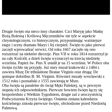
Drugie święto ma nieco inny charakter. Czci Maryję jako Matkę
Bożą Bolesną i Królową Męczenników nie tyle w aspekcie
chrystologicznym, co historycznym, przypominając ważniejsze
etapy i sceny dramatu Maryi i Jej cierpień. Święto to jako pierwsi
zaczęli wprowadzać serwici. Od roku 1667 zaczęło się ono
rozszerzać na niektóre diecezje. Pius VII w roku 1814 rozszerzył je
na cały Kościół, a dzień święta wyznaczył na trzecią niedzielę
września. Papież św. Pius X ustalił je na 15 września. W Polsce oba
święta rychło się przyjęły. Już stary mszał krakowski z 1484 r.
zawiera Mszę De tribulatione Beatae Virginis oraz drugą: De
quinque doloribus B. M. Virginis. Również mszały wrocławski z
1512 roku i poznański z 1555 zawierają te Msze.
Oba święta są paralelne do świąt Męki Pańskiej, są w pewnym
stopniu ich odpowiednikiem. Pierwsze bowiem święto łączy się
bezpośrednio z Wielkim Tygodniem, drugie zaś z uroczystością
Podwyższenia Krzyża świętego. Ostatnia zmiana kalendarza
kościelnego zniosła pierwsze święto, obchodzone przed Niedzielą
Palmową.