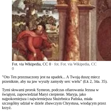
Fot. via Wikipedia, CC 0
· fot. Fot. via Wikipedia, CC
0
"Oto Ten przeznaczony jest na upadek... A Twoją duszę miecz
przeniknie, aby na jaw wyszły zamysły serc wielu" (Łk 2, 34a. 35).
Tymi słowami prorok Symeon, podczas ofiarowania Jezusa w
świątyni, zapowiedział Maryi cierpienie. Maryja, jako
najpokorniejsza i najwierniejsza Służebnica Pańska, miała
szczególny udział w dziele zbawczym Chrystusa, wiodącym przez
krzyż.