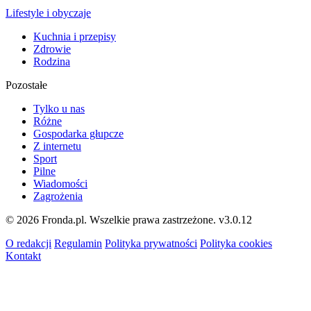
Lifestyle i obyczaje
Kuchnia i przepisy
Zdrowie
Rodzina
Pozostałe
Tylko u nas
Różne
Gospodarka głupcze
Z internetu
Sport
Pilne
Wiadomości
Zagrożenia
© 2026 Fronda.pl. Wszelkie prawa zastrzeżone.
v3.0.12
O redakcji
Regulamin
Polityka prywatności
Polityka cookies
Kontakt