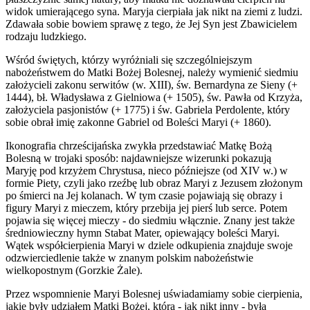
widok umierającego syna. Maryja cierpiała jak nikt na ziemi z ludzi.
Zdawała sobie bowiem sprawę z tego, że Jej Syn jest Zbawicielem
rodzaju ludzkiego.
Wśród świętych, którzy wyróżniali się szczególniejszym
nabożeństwem do Matki Bożej Bolesnej, należy wymienić siedmiu
założycieli zakonu serwitów (w. XIII), św. Bernardyna ze Sieny (+
1444), bł. Władysława z Gielniowa (+ 1505), św. Pawła od Krzyża,
założyciela pasjonistów (+ 1775) i św. Gabriela Perdolente, który
sobie obrał imię zakonne Gabriel od Boleści Maryi (+ 1860).
Ikonografia chrześcijańska zwykła przedstawiać Matkę Bożą
Bolesną w trojaki sposób: najdawniejsze wizerunki pokazują
Maryję pod krzyżem Chrystusa, nieco późniejsze (od XIV w.) w
formie Piety, czyli jako rzeźbę lub obraz Maryi z Jezusem złożonym
po śmierci na Jej kolanach. W tym czasie pojawiają się obrazy i
figury Maryi z mieczem, który przebija jej pierś lub serce. Potem
pojawia się więcej mieczy - do siedmiu włącznie. Znany jest także
średniowieczny hymn Stabat Mater, opiewający boleści Maryi.
Wątek współcierpienia Maryi w dziele odkupienia znajduje swoje
odzwierciedlenie także w znanym polskim nabożeństwie
wielkopostnym (Gorzkie Żale).
Przez wspomnienie Maryi Bolesnej uświadamiamy sobie cierpienia,
jakie były udziałem Matki Bożej, która - jak nikt inny - była