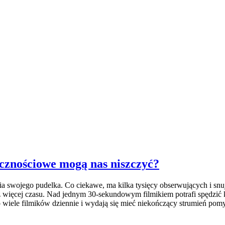
ecznościowe mogą nas niszczyć?
ia swojego pudelka. Co ciekawe, ma kilka tysięcy obserwujących i snuj
az więcej czasu. Nad jednym 30-sekundowym filmikiem potrafi spędzić ki
o wiele filmików dziennie i wydają się mieć niekończący strumień pomys