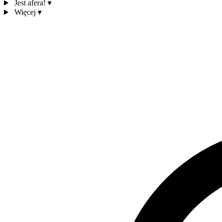
Jest afera!
▾
Więcej
▾