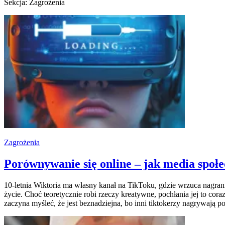
Sekcja: Zagrożenia
Zagrożenia
Porównywanie się online – jak media społ
10-letnia Wiktoria ma własny kanał na TikToku, gdzie wrzuca nagran
życie. Choć teoretycznie robi rzeczy kreatywne, pochłania jej to cor
zaczyna myśleć, że jest beznadziejna, bo inni tiktokerzy nagrywają p