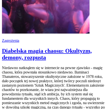
Zagrożenia
Diabelska magia chaosu: Okultyzm,
demony, rozpusta
Niedawno natknąłem się w internecie na pewne zjawisko - magię
chaosu, która powstała stosunkowo niedawno. Iluminaci
Thanateros, stowarzyszenie okultystyczne założone w 1978 roku,
dało początek tej nowej praktyce, której twórcy poczuli niedosyt
zastanym poziomem 'Sztuk Magicznych'. Elementarnym założenie
chaotów to przekonanie, że wiara jest najważniejsza dla
powodzenia rytuału, stąd ich ambicja, by ich system stał się
fundamentem dla wszystkich innych. Chaos, który propagują to
pomieszanie wszystkich metod magicznych i zgoda, na uwierzenie
w dowolną szkołę magiczną, na czas danego rytuału - wszystko po