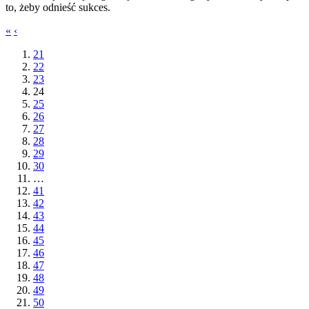
to, żeby odnieść sukces.
«
‹
21
22
23
24
25
26
27
28
29
30
…
41
42
43
44
45
46
47
48
49
50