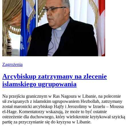
Zagrożenia
Arcybiskup zatrzymany na zlecenie
islamskiego ugrupowania
Na przejściu granicznym w Ras Nagoura w Libanie, na polecenie
sił związanych z islamskim ugrupowaniem Hezbollah, zatrzymany
został maronicki arcybiskup Hajfy i Jerozolimy w Izraelu – Moussa
el-Hage. Komentatorzy wskazują, że może to być ostatnie
ostrzeżenie dla duchownego, który wielokrotnie krytykował szyicką
partię za przyczynianie się do kryzysu w Libanie.