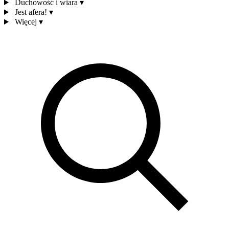
Duchowość i wiara
▾
Jest afera!
▾
Więcej
▾