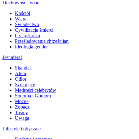
Duchowość i wiara
Kościół
Wiara
Świadectwo
Cywilizacja śmierci
Czasy końca
Prześladowanie chrześcijan
Ideologia gender
Jest afera!
Skandal
Afera
Odlot
Szokujące
Mądrości celebrytów
Sodoma i Gomora
Mocne
Zobacz
Taśmy
Uwaga
Lifestyle i obyczaje