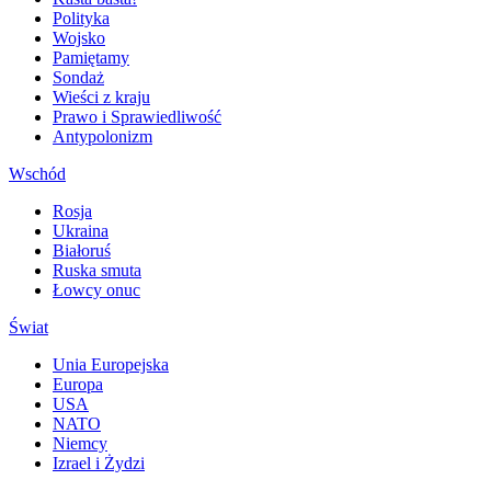
Polityka
Wojsko
Pamiętamy
Sondaż
Wieści z kraju
Prawo i Sprawiedliwość
Antypolonizm
Wschód
Rosja
Ukraina
Białoruś
Ruska smuta
Łowcy onuc
Świat
Unia Europejska
Europa
USA
NATO
Niemcy
Izrael i Żydzi