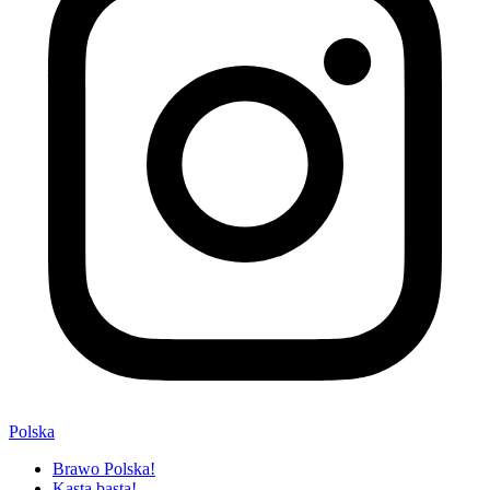
Polska
Brawo Polska!
Kasta basta!