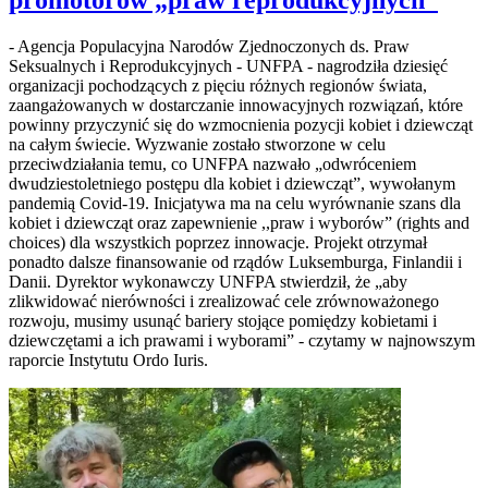
- Agencja Populacyjna Narodów Zjednoczonych ds. Praw
Seksualnych i Reprodukcyjnych - UNFPA - nagrodziła dziesięć
organizacji pochodzących z pięciu różnych regionów świata,
zaangażowanych w dostarczanie innowacyjnych rozwiązań, które
powinny przyczynić się do wzmocnienia pozycji kobiet i dziewcząt
na całym świecie. Wyzwanie zostało stworzone w celu
przeciwdziałania temu, co UNFPA nazwało „odwróceniem
dwudziestoletniego postępu dla kobiet i dziewcząt”, wywołanym
pandemią Covid-19. Inicjatywa ma na celu wyrównanie szans dla
kobiet i dziewcząt oraz zapewnienie ,,praw i wyborów” (rights and
choices) dla wszystkich poprzez innowacje. Projekt otrzymał
ponadto dalsze finansowanie od rządów Luksemburga, Finlandii i
Danii. Dyrektor wykonawczy UNFPA stwierdził, że „aby
zlikwidować nierówności i zrealizować cele zrównoważonego
rozwoju, musimy usunąć bariery stojące pomiędzy kobietami i
dziewczętami a ich prawami i wyborami” - czytamy w najnowszym
raporcie Instytutu Ordo Iuris.