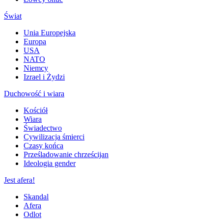
Świat
Unia Europejska
Europa
USA
NATO
Niemcy
Izrael i Żydzi
Duchowość i wiara
Kościół
Wiara
Świadectwo
Cywilizacja śmierci
Czasy końca
Prześladowanie chrześcijan
Ideologia gender
Jest afera!
Skandal
Afera
Odlot