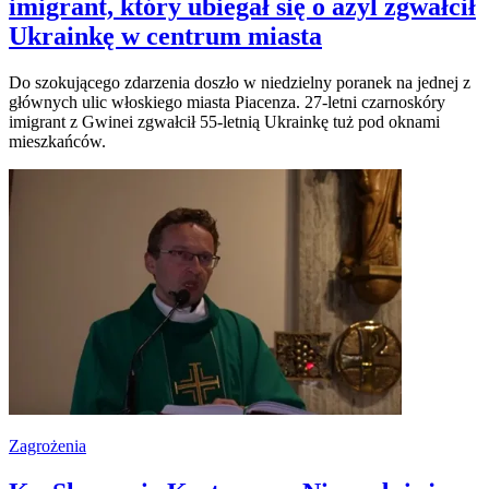
imigrant, który ubiegał się o azyl zgwałcił
Ukrainkę w centrum miasta
Do szokującego zdarzenia doszło w niedzielny poranek na jednej z
głównych ulic włoskiego miasta Piacenza. 27-letni czarnoskóry
imigrant z Gwinei zgwałcił 55-letnią Ukrainkę tuż pod oknami
mieszkańców.
Zagrożenia