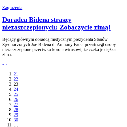
Zagrożenia
Doradca Bidena straszy
niezaszczepionych: Zobaczycie zimą!
Będący głównym doradcą medycznym prezydenta Stanów
Zjednoczonych Joe Bidena dr Anthony Fauci przestrzegł osoby
niezaszczepione przeciwko koronawirusowi, że czeka je ciężka
zima.
«
‹
21
22
23
24
25
26
27
28
29
30
…