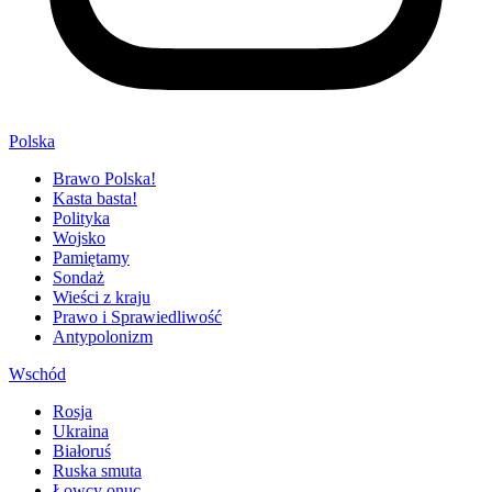
Polska
Brawo Polska!
Kasta basta!
Polityka
Wojsko
Pamiętamy
Sondaż
Wieści z kraju
Prawo i Sprawiedliwość
Antypolonizm
Wschód
Rosja
Ukraina
Białoruś
Ruska smuta
Łowcy onuc