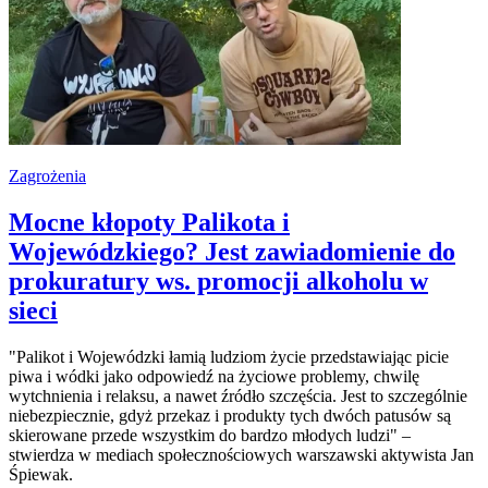
Zagrożenia
Mocne kłopoty Palikota i
Wojewódzkiego? Jest zawiadomienie do
prokuratury ws. promocji alkoholu w
sieci
"Palikot i Wojewódzki łamią ludziom życie przedstawiając picie
piwa i wódki jako odpowiedź na życiowe problemy, chwilę
wytchnienia i relaksu, a nawet źródło szczęścia. Jest to szczególnie
niebezpiecznie, gdyż przekaz i produkty tych dwóch patusów są
skierowane przede wszystkim do bardzo młodych ludzi" –
stwierdza w mediach społecznościowych warszawski aktywista Jan
Śpiewak.