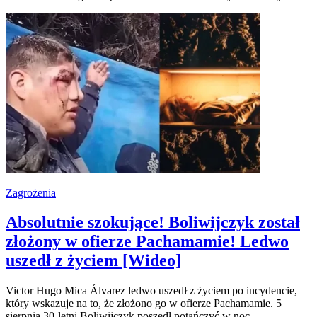
Zagrożenia
Absolutnie szokujące! Boliwijczyk został
złożony w ofierze Pachamamie! Ledwo
uszedł z życiem [Wideo]
Victor Hugo Mica Álvarez ledwo uszedł z życiem po incydencie,
który wskazuje na to, że złożono go w ofierze Pachamamie. 5
sierpnia 30-letni Boliwijczyk poszedł potańczyć w noc