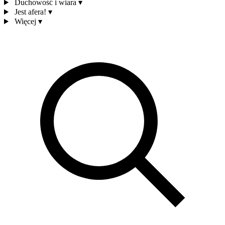
Duchowość i wiara
▾
Jest afera!
▾
Więcej
▾