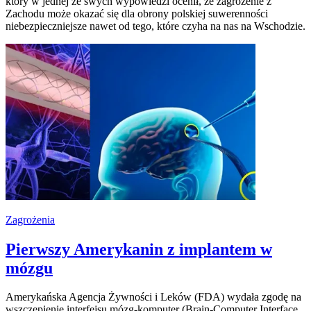
który w jednej ze swych wypowiedzi ocenił, że zagrożenie z
Zachodu może okazać się dla obrony polskiej suwerenności
niebezpieczniejsze nawet od tego, które czyha na nas na Wschodzie.
Zagrożenia
Pierwszy Amerykanin z implantem w
mózgu
Amerykańska Agencja Żywności i Leków (FDA) wydała zgodę na
wszczepienie interfejsu mózg-komputer (Brain-Computer Interface