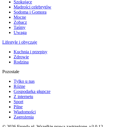
Szokujące
Mądrości celebrytów
Sodoma i Gomora
Mocne
Zobacz
Taśmy
Uwaga
Lifestyle i obyczaje
Kuchnia i przepisy
Zdrowie
Rodzina
Pozostałe
Tylko u nas
Różne
Gospodarka głupcze
Z internetu
Sport
Pilne
Wiadomości
Zagrożenia
© 2026 Fronda.pl. Wszelkie prawa zastrzeżone.
v3.0.12