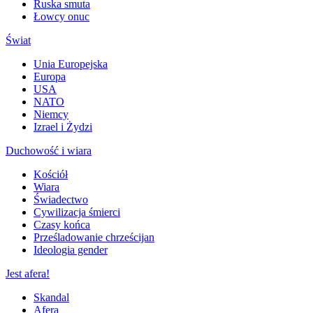
Ruska smuta
Łowcy onuc
Świat
Unia Europejska
Europa
USA
NATO
Niemcy
Izrael i Żydzi
Duchowość i wiara
Kościół
Wiara
Świadectwo
Cywilizacja śmierci
Czasy końca
Prześladowanie chrześcijan
Ideologia gender
Jest afera!
Skandal
Afera