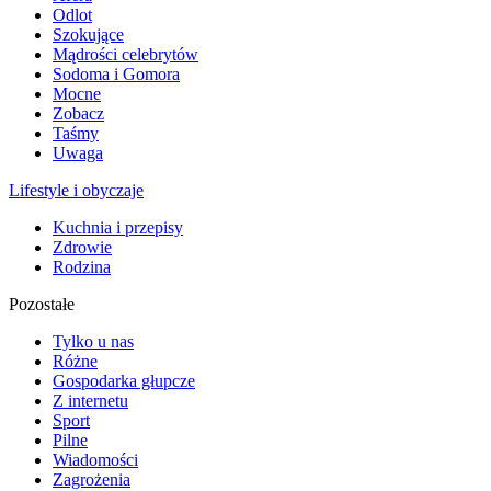
Odlot
Szokujące
Mądrości celebrytów
Sodoma i Gomora
Mocne
Zobacz
Taśmy
Uwaga
Lifestyle i obyczaje
Kuchnia i przepisy
Zdrowie
Rodzina
Pozostałe
Tylko u nas
Różne
Gospodarka głupcze
Z internetu
Sport
Pilne
Wiadomości
Zagrożenia