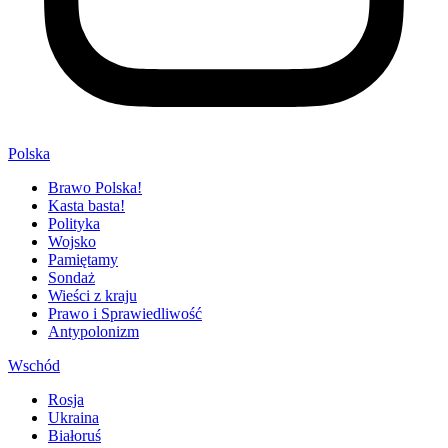
Polska
Brawo Polska!
Kasta basta!
Polityka
Wojsko
Pamiętamy
Sondaż
Wieści z kraju
Prawo i Sprawiedliwość
Antypolonizm
Wschód
Rosja
Ukraina
Białoruś