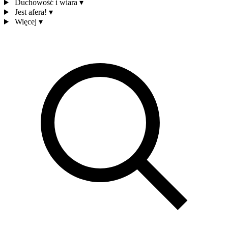
Duchowość i wiara
▾
Jest afera!
▾
Więcej
▾