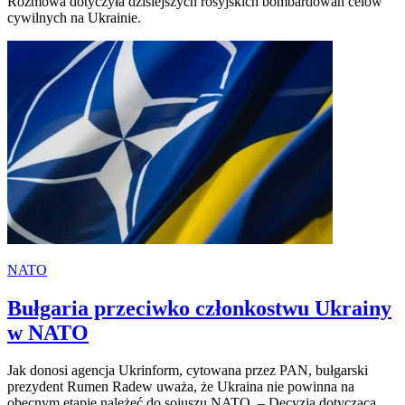
Rozmowa dotyczyła dzisiejszych rosyjskich bombardowań celów
cywilnych na Ukrainie.
NATO
Bułgaria przeciwko członkostwu Ukrainy
w NATO
Jak donosi agencja Ukrinform, cytowana przez PAN, bułgarski
prezydent Rumen Radew uważa, że Ukraina nie powinna na
obecnym etapie należeć do sojuszu NATO. – Decyzja dotycząca