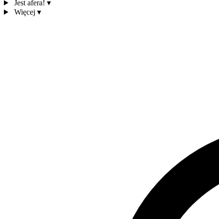
Jest afera!
▾
Więcej
▾