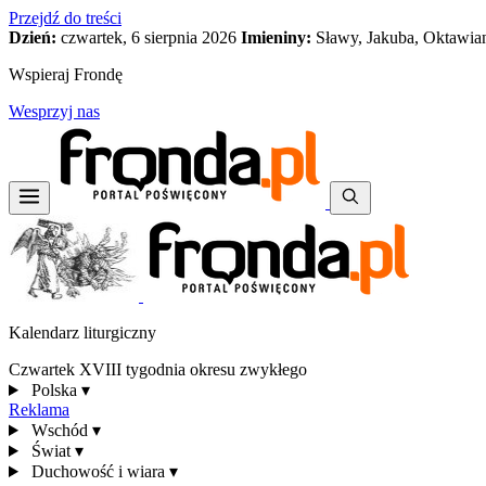
Przejdź do treści
Dzień:
czwartek, 6 sierpnia 2026
Imieniny:
Sławy, Jakuba, Oktawia
Wspieraj Frondę
Wesprzyj nas
Kalendarz liturgiczny
Czwartek XVIII tygodnia okresu zwykłego
Polska
▾
Reklama
Wschód
▾
Świat
▾
Duchowość i wiara
▾