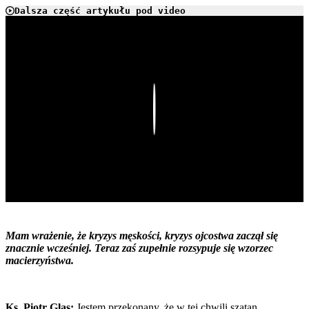
Dalsza część artykułu pod video
Play
Mam wrażenie, że kryzys męskości, kryzys ojcostwa zaczął się
znacznie wcześniej. Teraz zaś zupełnie rozsypuje się wzorzec
macierzyństwa.
Ks. Piotr Glas:
Jestem przekonany, że w tej chwili szatan