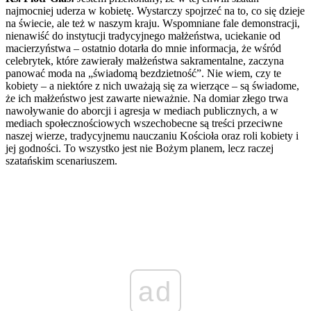
najmocniej uderza w kobietę. Wystarczy spojrzeć na to, co się dzieje
na świecie, ale też w naszym kraju. Wspomniane fale demonstracji,
nienawiść do instytucji tradycyjnego małżeństwa, uciekanie od
macierzyństwa – ostatnio dotarła do mnie informacja, że wśród
celebrytek, które zawierały małżeństwa sakramentalne, zaczyna
panować moda na „świadomą bezdzietność”. Nie wiem, czy te
kobiety – a niektóre z nich uważają się za wierzące – są świadome,
że ich małżeństwo jest zawarte nieważnie. Na domiar złego trwa
nawoływanie do aborcji i agresja w mediach publicznych, a w
mediach społecznościowych wszechobecne są treści przeciwne
naszej wierze, tradycyjnemu nauczaniu Kościoła oraz roli kobiety i
jej godności. To wszystko jest nie Bożym planem, lecz raczej
szatańskim scenariuszem.
ad