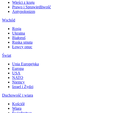
Wieści z kraju
Prawo i Sprawiedliwość
Antypolonizm
Wschód
Rosja
Ukraina
Białoruś
Ruska smuta
Łowcy onuc
Świat
Unia Europejska
Europa
USA
NATO
Niemcy
Izrael i Żydzi
Duchowość i wiara
Kościół
Wiara
Świadectwo