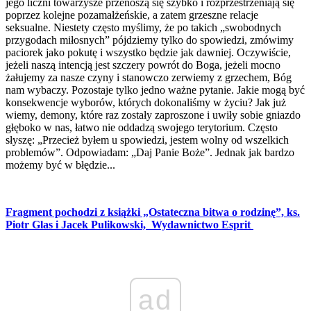
jego liczni towarzysze przenoszą się szybko i rozprzestrzeniają się
poprzez kolejne pozamałżeńskie, a zatem grzeszne relacje
seksualne. Niestety często myślimy, że po takich „swobodnych
przygodach miłosnych” pójdziemy tylko do spowiedzi, zmówimy
paciorek jako pokutę i wszystko będzie jak dawniej. Oczywiście,
jeżeli naszą intencją jest szczery powrót do Boga, jeżeli mocno
żałujemy za nasze czyny i stanowczo zerwiemy z grzechem, Bóg
nam wybaczy. Pozostaje tylko jedno ważne pytanie. Jakie mogą być
konsekwencje wyborów, których dokonaliśmy w życiu? Jak już
wiemy, demony, które raz zostały zaproszone i uwiły sobie gniazdo
głęboko w nas, łatwo nie oddadzą swojego terytorium. Często
słyszę: „Przecież byłem u spowiedzi, jestem wolny od wszelkich
problemów”. Odpowiadam: „Daj Panie Boże”. Jednak jak bardzo
możemy być w błędzie...
Fragment pochodzi z książki „Ostateczna bitwa o rodzinę”, ks.
Piotr Glas i Jacek Pulikowski, Wydawnictwo Esprit
ad