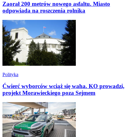
Zaorał 200 metrów nowego asfaltu. Miasto
odpowiada na roszczenia rolnika
Polityka
Ćwierć wyborców wciąż się waha. KO prowadzi,
projekt Morawieckiego poza Sejmem