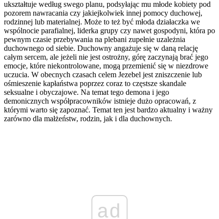
ukształtuje według swego planu, podsyłając mu młode kobiety pod
pozorem nawracania czy jakiejkolwiek innej pomocy duchowej,
rodzinnej lub materialnej. Może to też być młoda działaczka we
wspólnocie parafialnej, liderka grupy czy nawet gospodyni, która po
pewnym czasie przebywania na plebani zupełnie uzależnia
duchownego od siebie. Duchowny angażuje się w daną relację
całym sercem, ale jeżeli nie jest ostrożny, górę zaczynają brać jego
emocje, które niekontrolowane, mogą przemienić się w niezdrowe
uczucia. W obecnych czasach celem Jezebel jest zniszczenie lub
ośmieszenie kapłaństwa poprzez coraz to częstsze skandale
seksualne i obyczajowe. Na temat tego demona i jego
demonicznych współpracowników istnieje dużo opracowań, z
którymi warto się zapoznać. Temat ten jest bardzo aktualny i ważny
zarówno dla małżeństw, rodzin, jak i dla duchownych.
ad