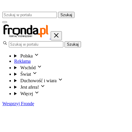
Szukaj
Szukaj
Polska
Reklama
Wschód
Świat
Duchowość i wiara
Jest afera!
Więcej
Wesprzyj Frondę