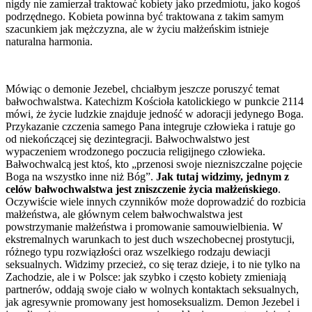
nigdy nie zamierzał traktować kobiety jako przedmiotu, jako kogoś
podrzędnego. Kobieta powinna być traktowana z takim samym
szacunkiem jak mężczyzna, ale w życiu małżeńskim istnieje
naturalna harmonia.
Mówiąc o demonie Jezebel, chciałbym jeszcze poruszyć temat
bałwochwalstwa. Katechizm Kościoła katolickiego w punkcie 2114
mówi, że życie ludzkie znajduje jedność w adoracji jedynego Boga.
Przykazanie czczenia samego Pana integruje człowieka i ratuje go
od niekończącej się dezintegracji. Bałwochwalstwo jest
wypaczeniem wrodzonego poczucia religijnego człowieka.
Bałwochwalcą jest ktoś, kto „przenosi swoje niezniszczalne pojęcie
Boga na wszystko inne niż Bóg”.
Jak tutaj widzimy, jednym z
celów bałwochwalstwa jest zniszczenie życia małżeńskiego
.
Oczywiście wiele innych czynników może doprowadzić do rozbicia
małżeństwa, ale głównym celem bałwochwalstwa jest
powstrzymanie małżeństwa i promowanie samouwielbienia. W
ekstremalnych warunkach to jest duch wszechobecnej prostytucji,
różnego typu rozwiązłości oraz wszelkiego rodzaju dewiacji
seksualnych. Widzimy przecież, co się teraz dzieje, i to nie tylko na
Zachodzie, ale i w Polsce: jak szybko i często kobiety zmieniają
partnerów, oddają swoje ciało w wolnych kontaktach seksualnych,
jak agresywnie promowany jest homoseksualizm. Demon Jezebel i