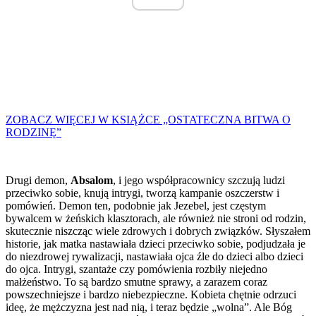
ZOBACZ WIĘCEJ W KSIĄŻCE „OSTATECZNA BITWA O
RODZINĘ”
Drugi demon,
Absalom
, i jego współpracownicy szczują ludzi
przeciwko sobie, knują intrygi, tworzą kampanie oszczerstw i
pomówień. Demon ten, podobnie jak Jezebel, jest częstym
bywalcem w żeńskich klasztorach, ale również nie stroni od rodzin,
skutecznie niszcząc wiele zdrowych i dobrych związków. Słyszałem
historie, jak matka nastawiała dzieci przeciwko sobie, podjudzała je
do niezdrowej rywalizacji, nastawiała ojca źle do dzieci albo dzieci
do ojca. Intrygi, szantaże czy pomówienia rozbiły niejedno
małżeństwo. To są bardzo smutne sprawy, a zarazem coraz
powszechniejsze i bardzo niebezpieczne. Kobieta chętnie odrzuci
ideę, że mężczyzna jest nad nią, i teraz będzie „wolna”. Ale Bóg