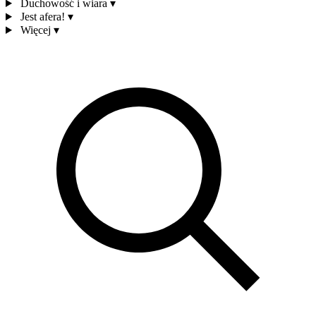
Duchowość i wiara
▾
Jest afera!
▾
Więcej
▾