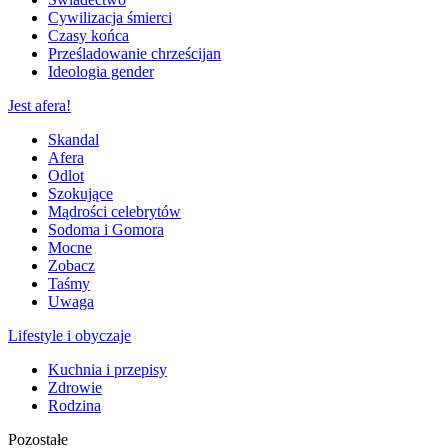
Cywilizacja śmierci
Czasy końca
Prześladowanie chrześcijan
Ideologia gender
Jest afera!
Skandal
Afera
Odlot
Szokujące
Mądrości celebrytów
Sodoma i Gomora
Mocne
Zobacz
Taśmy
Uwaga
Lifestyle i obyczaje
Kuchnia i przepisy
Zdrowie
Rodzina
Pozostałe