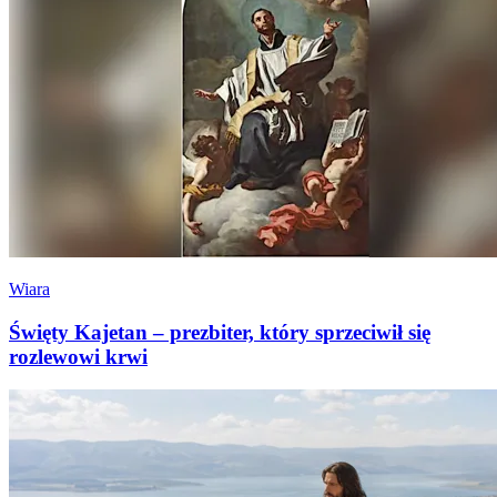
Wiara
Święty Kajetan – prezbiter, który sprzeciwił się
rozlewowi krwi