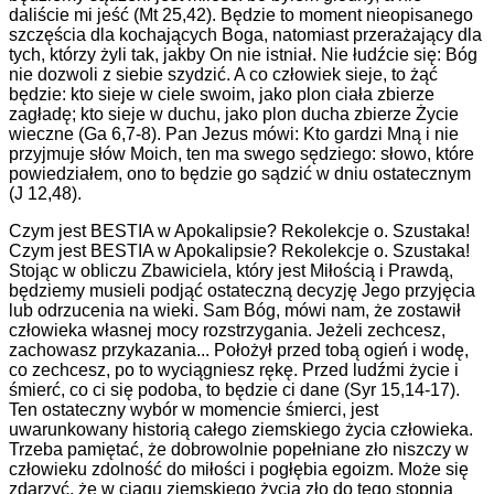
daliście mi jeść (Mt 25,42). Będzie to moment nieopisanego
szczęścia dla kochających Boga, natomiast przerażający dla
tych, którzy żyli tak, jakby On nie istniał. Nie łudźcie się: Bóg
nie dozwoli z siebie szydzić. A co człowiek sieje, to żąć
będzie: kto sieje w ciele swoim, jako plon ciała zbierze
zagładę; kto sieje w duchu, jako plon ducha zbierze Życie
wieczne (Ga 6,7-8). Pan Jezus mówi: Kto gardzi Mną i nie
przyjmuje słów Moich, ten ma swego sędziego: słowo, które
powiedziałem, ono to będzie go sądzić w dniu ostatecznym
(J 12,48).
Czym jest BESTIA w Apokalipsie? Rekolekcje o. Szustaka!
Czym jest BESTIA w Apokalipsie? Rekolekcje o. Szustaka!
Stojąc w obliczu Zbawiciela, który jest Miłością i Prawdą,
będziemy musieli podjąć ostateczną decyzję Jego przyjęcia
lub odrzucenia na wieki. Sam Bóg, mówi nam, że zostawił
człowieka własnej mocy rozstrzygania. Jeżeli zechcesz,
zachowasz przykazania... Położył przed tobą ogień i wodę,
co zechcesz, po to wyciągniesz rękę. Przed ludźmi życie i
śmierć, co ci się podoba, to będzie ci dane (Syr 15,14-17).
Ten ostateczny wybór w momencie śmierci, jest
uwarunkowany historią całego ziemskiego życia człowieka.
Trzeba pamiętać, że dobrowolnie popełniane zło niszczy w
człowieku zdolność do miłości i pogłębia egoizm. Może się
zdarzyć, że w ciągu ziemskiego życia zło do tego stopnia