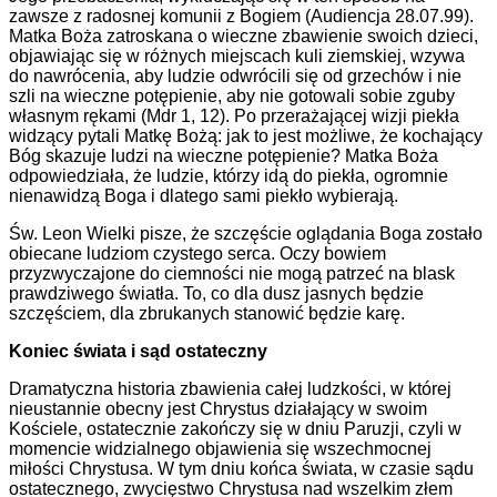
zawsze z radosnej komunii z Bogiem (Audiencja 28.07.99).
Matka Boża zatroskana o wieczne zbawienie swoich dzieci,
objawiając się w różnych miejscach kuli ziemskiej, wzywa
do nawrócenia, aby ludzie odwrócili się od grzechów i nie
szli na wieczne potępienie, aby nie gotowali sobie zguby
własnym rękami (Mdr 1, 12). Po przerażającej wizji piekła
widzący pytali Matkę Bożą: jak to jest możliwe, że kochający
Bóg skazuje ludzi na wieczne potępienie? Matka Boża
odpowiedziała, że ludzie, którzy idą do piekła, ogromnie
nienawidzą Boga i dlatego sami piekło wybierają.
Św. Leon Wielki pisze, że szczęście oglądania Boga zostało
obiecane ludziom czystego serca. Oczy bowiem
przyzwyczajone do ciemności nie mogą patrzeć na blask
prawdziwego światła. To, co dla dusz jasnych będzie
szczęściem, dla zbrukanych stanowić będzie karę.
Koniec świata i sąd ostateczny
Dramatyczna historia zbawienia całej ludzkości, w której
nieustannie obecny jest Chrystus działający w swoim
Kościele, ostatecznie zakończy się w dniu Paruzji, czyli w
momencie widzialnego objawienia się wszechmocnej
miłości Chrystusa. W tym dniu końca świata, w czasie sądu
ostatecznego, zwycięstwo Chrystusa nad wszelkim złem