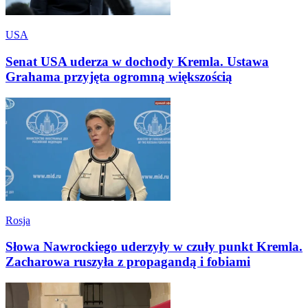
USA
Senat USA uderza w dochody Kremla. Ustawa
Grahama przyjęta ogromną większością
Rosja
Słowa Nawrockiego uderzyły w czuły punkt Kremla.
Zacharowa ruszyła z propagandą i fobiami