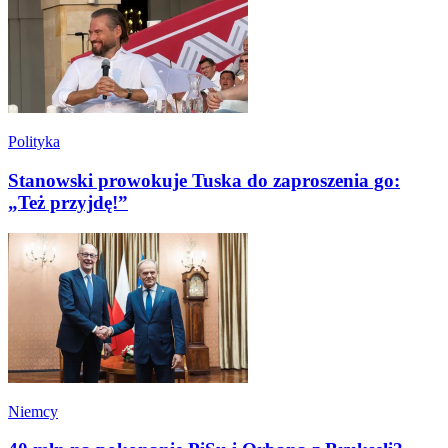
Polityka
Stanowski prowokuje Tuska do zaproszenia go:
„Też przyjdę!”
Niemcy