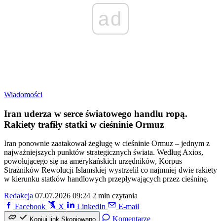
ad
Wiadomości
Iran uderza w serce światowego handlu ropą.
Rakiety trafiły statki w cieśninie Ormuz
Iran ponownie zaatakował żeglugę w cieśninie Ormuz – jednym z
najważniejszych punktów strategicznych świata. Według Axios,
powołującego się na amerykańskich urzędników, Korpus
Strażników Rewolucji Islamskiej wystrzelił co najmniej dwie rakiety
w kierunku statków handlowych przepływających przez cieśninę.
Redakcja
07.07.2026 09:24
2 min czytania
Facebook
X
LinkedIn
E-mail
Komentarze
Kopiuj link
Skopiowano