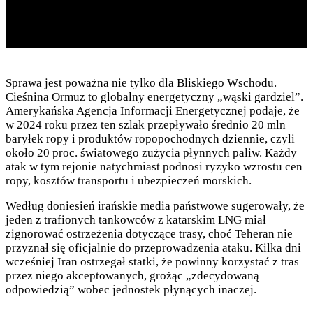
Sprawa jest poważna nie tylko dla Bliskiego Wschodu.
Cieśnina Ormuz to globalny energetyczny „wąski gardziel”.
Amerykańska Agencja Informacji Energetycznej podaje, że
w 2024 roku przez ten szlak przepływało średnio 20 mln
baryłek ropy i produktów ropopochodnych dziennie, czyli
około 20 proc. światowego zużycia płynnych paliw. Każdy
atak w tym rejonie natychmiast podnosi ryzyko wzrostu cen
ropy, kosztów transportu i ubezpieczeń morskich.
Według doniesień irańskie media państwowe sugerowały, że
jeden z trafionych tankowców z katarskim LNG miał
zignorować ostrzeżenia dotyczące trasy, choć Teheran nie
przyznał się oficjalnie do przeprowadzenia ataku. Kilka dni
wcześniej Iran ostrzegał statki, że powinny korzystać z tras
przez niego akceptowanych, grożąc „zdecydowaną
odpowiedzią” wobec jednostek płynących inaczej.