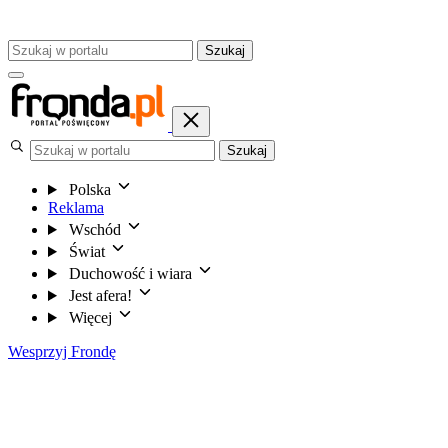
Szukaj
Szukaj
Polska
Reklama
Wschód
Świat
Duchowość i wiara
Jest afera!
Więcej
Wesprzyj Frondę