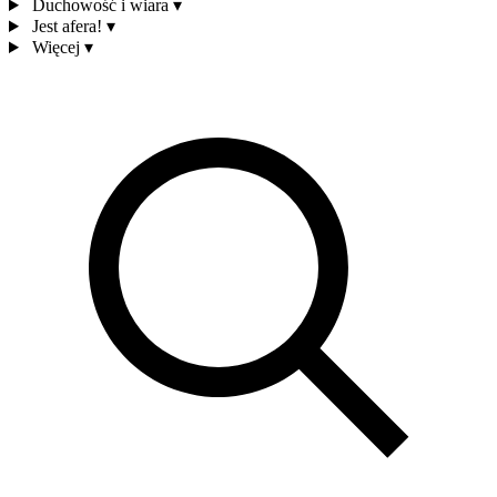
Duchowość i wiara
▾
Jest afera!
▾
Więcej
▾