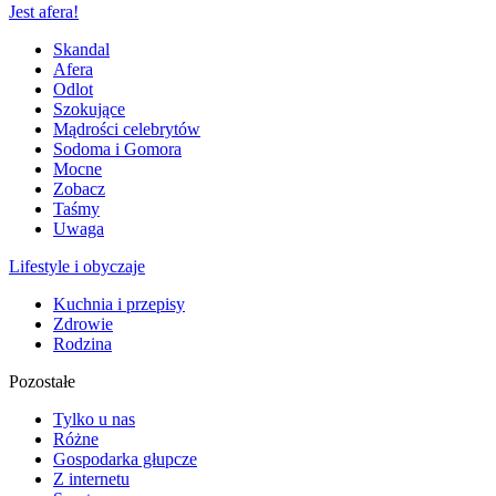
Jest afera!
Skandal
Afera
Odlot
Szokujące
Mądrości celebrytów
Sodoma i Gomora
Mocne
Zobacz
Taśmy
Uwaga
Lifestyle i obyczaje
Kuchnia i przepisy
Zdrowie
Rodzina
Pozostałe
Tylko u nas
Różne
Gospodarka głupcze
Z internetu