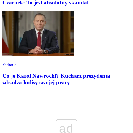
Czarnek: To jest absolutny skandal
Zobacz
Co je Karol Nawrocki? Kucharz prezydenta
zdradza kulisy swojej pracy
ad