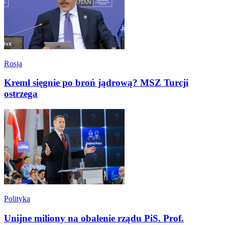
Rosja
Kreml sięgnie po broń jądrową? MSZ Turcji
ostrzega
Polityka
Unijne miliony na obalenie rządu PiS. Prof.