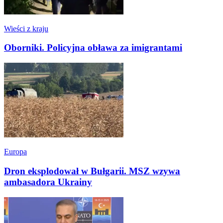
Wieści z kraju
Oborniki. Policyjna obława za imigrantami
Europa
Dron eksplodował w Bułgarii. MSZ wzywa
ambasadora Ukrainy