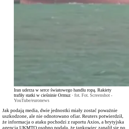
Iran uderza w serce światowego handlu ropą. Rakiety
trafiły statki w cieśninie Ormuz
· fot. Fot. Screenshot -
YouTube/euronews
Jak podają media, dwie jednostki miały zostać poważnie
uszkodzone, ale nie odnotowano ofiar. Reuters potwierdził,
że informacja o ataku pochodzi z raportu Axios, a brytyjska
agencja UKMTO osobno podała, że tankowiec zapalił się po