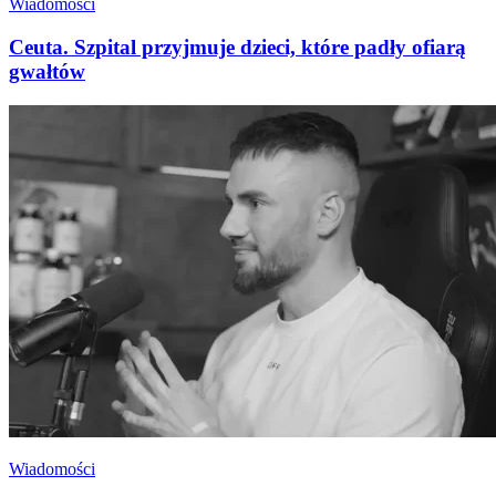
Wiadomości
Ceuta. Szpital przyjmuje dzieci, które padły ofiarą
gwałtów
Wiadomości