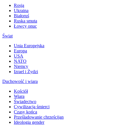
Rosja
Ukraina
Białoruś
Ruska smuta
Łowcy onuc
Świat
Unia Europejska
Europa
USA
NATO
Niemcy
Izrael i Żydzi
Duchowość i wiara
Kościół
Wiara
Świadectwo
Cywilizacja śmierci
Czasy końca
Prześladowanie chrześcijan
Ideologia gender