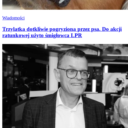
Wiadomości
Trzylatka dotkliwie pogryziona przez psa. Do akcji
ratunkowej użyto śmigłowca LPR