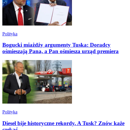
Polityka
Bogucki miażdży argumenty Tuska: Doradcy
ośmieszają Pana, a Pan ośmiesza urząd premiera
Polityka
Diesel bije historyczne rekordy. A Tusk? Znów każe
czekać