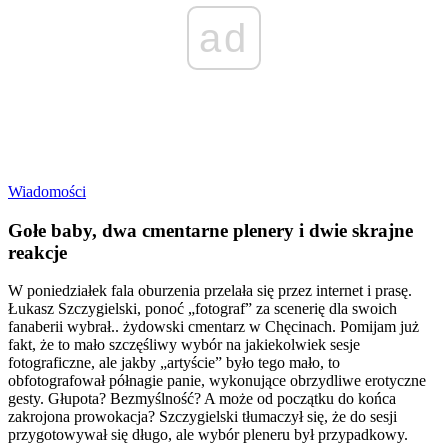
ad
Wiadomości
Gołe baby, dwa cmentarne plenery i dwie skrajne
reakcje
W poniedziałek fala oburzenia przelała się przez internet i prasę.
Łukasz Szczygielski, ponoć „fotograf” za scenerię dla swoich
fanaberii wybrał.. żydowski cmentarz w Chęcinach. Pomijam już
fakt, że to mało szczęśliwy wybór na jakiekolwiek sesje
fotograficzne, ale jakby „artyście” było tego mało, to
obfotografował półnagie panie, wykonujące obrzydliwe erotyczne
gesty. Głupota? Bezmyślność? A może od początku do końca
zakrojona prowokacja? Szczygielski tłumaczył się, że do sesji
przygotowywał się długo, ale wybór pleneru był przypadkowy.