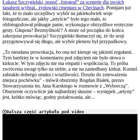
Łukasz Szczygielski, ponoć „fotograf” za scenerię dla swoich
fanaberii wybrał.. żydowski cmentarz w Chęcinach
. Pomijam już
fakt, że to mało szczęśliwy wybór na jakiekolwiek sesje
fotograficzne, ale jakby „artyście” było tego mało, to
obfotografował półnagie panie, wykonujące obrzydliwe erotyczne
gesty. Głupota? Bezmyślność? A może od początku do końca
zakrojona prowokacja? Szczygielski tłumaczył się, że do sesji
przygotowywał się długo, ale wybór pleneru był przypadkowy.
„
To nieudana prowokacja, bo ona też kieruje się jakimiś regułami.
Tym bardziej że w komentarzu pod zdjęciem nie było słowa o
kirkucie. W tym zdjęciu nie ma empatii i współczucia. To próba
zwrócenia uwagi tylko na siebie, a nie na zaniedbany kirkut. Komuś
zabrakło dobrego smaku i wrażliwości. Doszło do znieważenia
miejsca pochówku” - mówił oburzony Bogdan Białek, prezes
Stowarzyszenia im. Jana Karskiego w rozmowie z „Wyborczą”.
Oburzenie oczywiście jak najbardziej słuszne – występek „artysty”
jest, krótko mówiąc, godny pożałowania, ale...
Dalsza część artykułu pod video