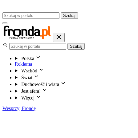
Szukaj
Szukaj
Polska
Reklama
Wschód
Świat
Duchowość i wiara
Jest afera!
Więcej
Wesprzyj Frondę