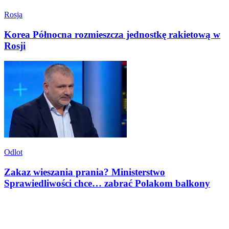
Rosja
Korea Północna rozmieszcza jednostkę rakietową w
Rosji
Odlot
Zakaz wieszania prania? Ministerstwo
Sprawiedliwości chce… zabrać Polakom balkony