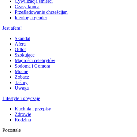
Cywilizacja śmierci
Czasy końca
Prześladowanie chrześcijan
Ideologia gender
Jest afera!
Skandal
Afera
Odlot
Szokujące
Mądrości celebrytów
Sodoma i Gomora
Mocne
Zobacz
Taśmy
Uwaga
Lifestyle i obyczaje
Kuchnia i przepisy
Zdrowie
Rodzina
Pozostałe