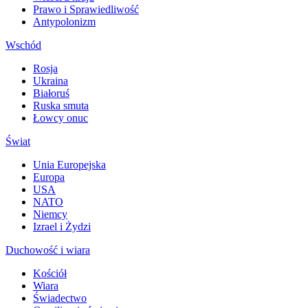
Prawo i Sprawiedliwość
Antypolonizm
Wschód
Rosja
Ukraina
Białoruś
Ruska smuta
Łowcy onuc
Świat
Unia Europejska
Europa
USA
NATO
Niemcy
Izrael i Żydzi
Duchowość i wiara
Kościół
Wiara
Świadectwo