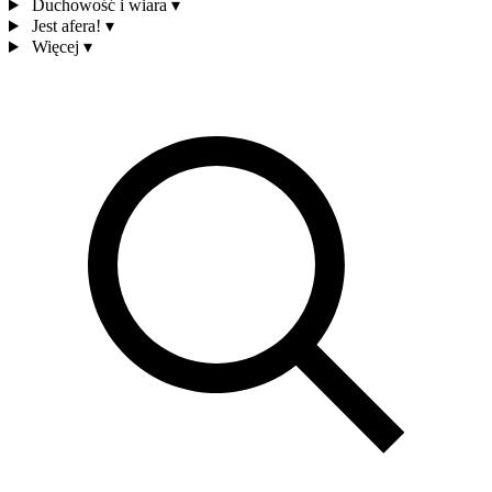
Duchowość i wiara
▾
Jest afera!
▾
Więcej
▾