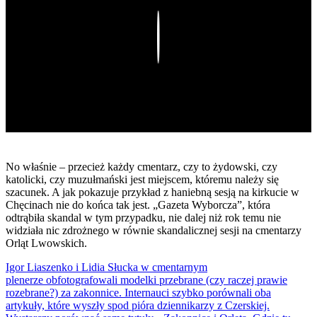
Play
No właśnie – przecież każdy cmentarz, czy to żydowski, czy
katolicki, czy muzułmański jest miejscem, któremu należy się
szacunek. A jak pokazuje przykład z haniebną sesją na kirkucie w
Chęcinach nie do końca tak jest. „Gazeta Wyborcza”, która
odtrąbiła skandal w tym przypadku, nie dalej niż rok temu nie
widziała nic zdrożnego w równie skandalicznej sesji na cmentarzy
Orląt Lwowskich.
Igor Liaszenko i Lidia Słucka w cmentarnym
plenerze obfotografowali modelki przebrane (czy raczej prawie
rozebrane?) za zakonnice. Internauci szybko porównali oba
artykuły, które wyszły spod pióra dziennikarzy z Czerskiej.