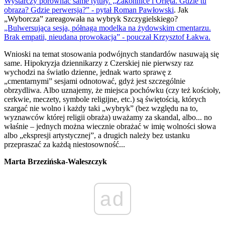
Wystarczy porównać same tytuły. „Zakonnice i Orlęta. Gdzie tu
obraza? Gdzie perwersja?” - pytał Roman Pawłowski
. Jak
„Wyborcza” zareagowała na wybryk Szczygielskiego?
„Bulwersująca sesja, półnaga modelka na żydowskim cmentarzu.
Brak empatii, nieudana prowokacja” - pouczał Krzysztof Łakwa.
Wnioski na temat stosowania podwójnych standardów nasuwają się
same. Hipokryzja dziennikarzy z Czerskiej nie pierwszy raz
wychodzi na światło dzienne, jednak warto sprawę z
„cmentarnymi” sesjami odnotować, gdyż jest szczególnie
obrzydliwa. Albo uznajemy, że miejsca pochówku (czy też kościoły,
cerkwie, meczety, symbole religijne, etc.) są świętością, których
szargać nie wolno i każdy taki „wybryk” (bez względu na to,
wyznawców której religii obraża) uważamy za skandal, albo... no
właśnie – jednych można wiecznie obrażać w imię wolności słowa
albo „ekspresji artystycznej”, a drugich należy bez ustanku
przepraszać za każdą niestosowność...
Marta Brzezińska-Waleszczyk
ad