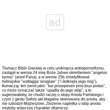
ad
Tłumacz Biblii Greckiej w celu uniknięcia antropomorfizmu,
zastąpił w wersie 24 imię Boże Jahwe określeniem "angelos
kyriou" (anioł Pana), a w wersie 25b zmodyfikował
hebrajskie "wattagga' leraglaw" ("i dotknęła jego nóg"),
tłumacząc ten zwrot jako: "kai prosepesen pros tous podas",
co może oznaczać także "upadła do jego stóp", a to
sugerowałoby, że chodzi raczej o stopy Anioła Pańskiego i
czyni z gestu Sefory akt błagalny skierowany do anioła, aby
nie szkodził Mojżeszowi. Złożenie napletka u stóp anioła
miałoby wówczas charakter ofiarniczy.