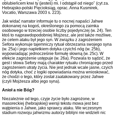
oblubieńcem krwi ty (jesteś) mi. I odstąpił od niego" (cyt za.
Hebrajsko-polski Pięcioksiąg, oprac. Anna Kusmirek,
Vocatio, Warszawa 2003 s. 223).
Jak widać narrator informuje tu o nocnej napaści Jahwe
dokonanej na kogoś, określonego za pomocą zaimka
osobowego w trzeciej osobie liczby pojedynczej (w. 24). Ten
ktoś to najprawdopodobniej Mojżesz, ale jest także możliwe,
że celem ataku był jego syn. W związku z zagrożeniem
Sefora wykonuje tajemniczy rytuał obrzezania swojego syna
(w. 25a) i jego napletkiem dotyka czyichś nóg (w. 25b),
wypowiadając jednocześnie formułę słowną (w. 25c). W
efekcie zagrożenie ustępuje (w. 26a). Pozwala to sądzić, że
gest i słowa Sefory mają charakter rytuału chroniącego przed
zagrożeniem utraty życia. Nie jest jednak wcale jasne, czyich
nóg dotyka, choć z logiki opowiadania można wnioskować,
że chodzi o tego, który został zaatakowany przez Jahwe
(czyli Mojżesza albo jego syna).
Anioł a nie Bóg?
Niezależnie od tego, czyje życie było zagrożone, w
masoreckiej (hebrajskiej) wersji tekstu mowa jest bez
wątpienia o Jahwe, jako sprawcy ataku. We wczesnym
stadium rozwoju jahwizmu autorzy biblijni nie widzieli nic