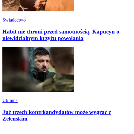
Świadectwo
Habit nie chroni przed samotnością. Kapucyn o
niewidzialnym krzyżu powołania
Ukraina
Już trzech kontrkandydatów może wygrać z
Zełenskim