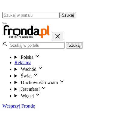
Szukaj
Szukaj
Polska
Reklama
Wschód
Świat
Duchowość i wiara
Jest afera!
Więcej
Wesprzyj Frondę