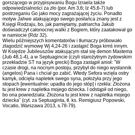
gorszącego w przypisywaniu Bogu Izraela także
odpowiedzialności za zło (por. Am 3,6; Iz 45,6-7) lub
postrzeganiu Go jako mocy zagrażającej życiu. Ponadto
motyw Jahwe atakującego swego posłańca znany jest z
Księgi Rodzaju, bo, jak pamiętamy, patriarcha Jakub
doświadczył całonocnej walki z Bogiem, który zaatakował go
w namiocie (Rdz 32).
Wielu późniejszych komentatorów i tłumaczy próbowało
złagodzić wymowę Wj 4,24-26 i zastąpić Boga kimś innym.
W Księdze Jubileuszów atakującym stał się demon Mastema
(Jub 48,1-4), a w Septuagincie (czyli starożytnym żydowskim
przekładzie ST na język grecki) Boga zastąpił anioł: "W
czasie drogi, na nocnym postoju, przybył do niego wysłannik
(angelos) Pana i chciał go zabić. Wtedy Sefora wzięła ostry
kamyk, odcięła napletek swego syna, położyła przy jego
stopach [ewentualnie: upadła do jego stóp] i rzekła: Złożona
tu jest krew z napletka mojego dziecka. I odstąpił od niego,
bo ona powiedziała: Złożona tu jest krew z napletka mojego
dziecka" (cyt. za Septuaginta, tł. ks. Remigiusz Popowski,
Vocatio, Warszawa 2013, s.78-79).