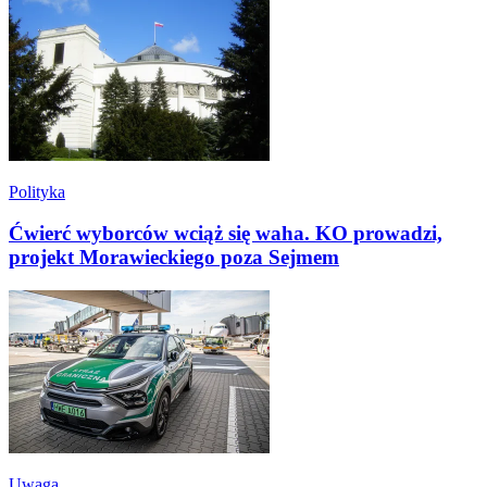
Polityka
Ćwierć wyborców wciąż się waha. KO prowadzi,
projekt Morawieckiego poza Sejmem
Uwaga