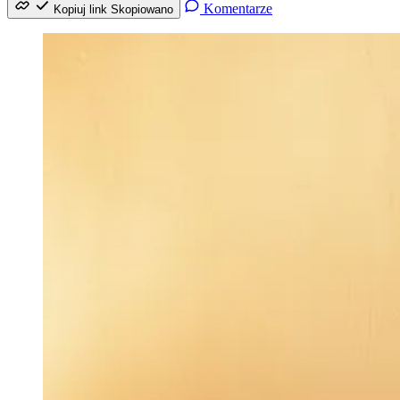
Komentarze
Kopiuj link
Skopiowano