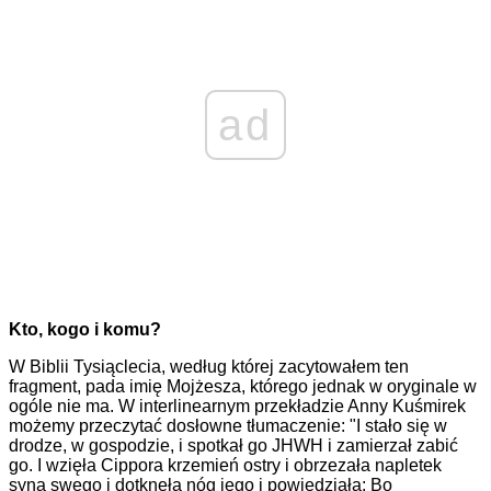
ad
Kto, kogo i komu?
W Biblii Tysiąclecia, według której zacytowałem ten
fragment, pada imię Mojżesza, którego jednak w oryginale w
ogóle nie ma. W interlinearnym przekładzie Anny Kuśmirek
możemy przeczytać dosłowne tłumaczenie: "I stało się w
drodze, w gospodzie, i spotkał go JHWH i zamierzał zabić
go. I wzięła Cippora krzemień ostry i obrzezała napletek
syna swego i dotknęła nóg jego i powiedziała: Bo