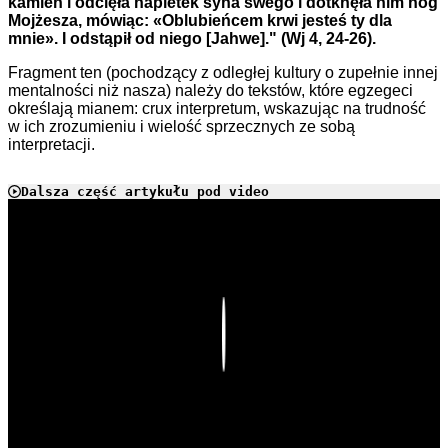
kamień i odcięła napletek syna swego i dotknęła nim nóg
Mojżesza, mówiąc: «Oblubieńcem krwi jesteś ty dla
mnie». I odstąpił od niego [Jahwe]." (Wj 4, 24-26).
Fragment ten (pochodzący z odległej kultury o zupełnie innej
mentalności niż nasza) należy do tekstów, które egzegeci
określają mianem: crux interpretum, wskazując na trudność
w ich zrozumieniu i wielość sprzecznych ze sobą
interpretacji.
Dalsza część artykułu pod video
Play