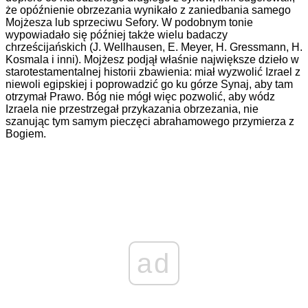
że opóźnienie obrzezania wynikało z zaniedbania samego
Mojżesza lub sprzeciwu Sefory. W podobnym tonie
wypowiadało się później także wielu badaczy
chrześcijańskich (J. Wellhausen, E. Meyer, H. Gressmann, H.
Kosmala i inni). Mojżesz podjął właśnie największe dzieło w
starotestamentalnej historii zbawienia: miał wyzwolić Izrael z
niewoli egipskiej i poprowadzić go ku górze Synaj, aby tam
otrzymał Prawo. Bóg nie mógł więc pozwolić, aby wódz
Izraela nie przestrzegał przykazania obrzezania, nie
szanując tym samym pieczęci abrahamowego przymierza z
Bogiem.
ad