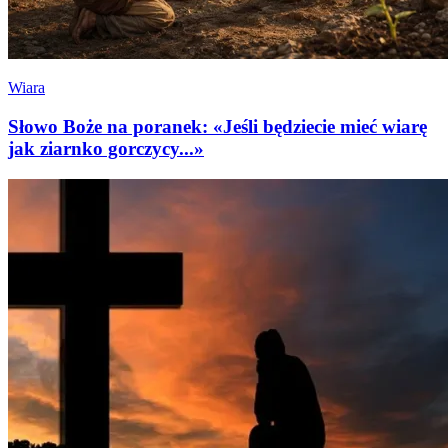
Wiara
Słowo Boże na poranek: «Jeśli będziecie mieć wiarę
jak ziarnko gorczycy...»