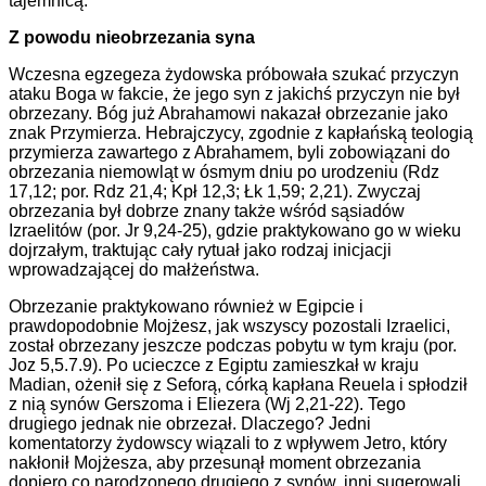
tajemnicą.
Z powodu nieobrzezania syna
Wczesna egzegeza żydowska próbowała szukać przyczyn
ataku Boga w fakcie, że jego syn z jakichś przyczyn nie był
obrzezany. Bóg już Abrahamowi nakazał obrzezanie jako
znak Przymierza. Hebrajczycy, zgodnie z kapłańską teologią
przymierza zawartego z Abrahamem, byli zobowiązani do
obrzezania niemowląt w ósmym dniu po urodzeniu (Rdz
17,12; por. Rdz 21,4; Kpł 12,3; Łk 1,59; 2,21). Zwyczaj
obrzezania był dobrze znany także wśród sąsiadów
Izraelitów (por. Jr 9,24-25), gdzie praktykowano go w wieku
dojrzałym, traktując cały rytuał jako rodzaj inicjacji
wprowadzającej do małżeństwa.
Obrzezanie praktykowano również w Egipcie i
prawdopodobnie Mojżesz, jak wszyscy pozostali Izraelici,
został obrzezany jeszcze podczas pobytu w tym kraju (por.
Joz 5,5.7.9). Po ucieczce z Egiptu zamieszkał w kraju
Madian, ożenił się z Seforą, córką kapłana Reuela i spłodził
z nią synów Gerszoma i Eliezera (Wj 2,21-22). Tego
drugiego jednak nie obrzezał. Dlaczego? Jedni
komentatorzy żydowscy wiązali to z wpływem Jetro, który
nakłonił Mojżesza, aby przesunął moment obrzezania
dopiero co narodzonego drugiego z synów, inni sugerowali,