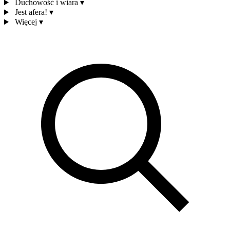
Duchowość i wiara
▾
Jest afera!
▾
Więcej
▾