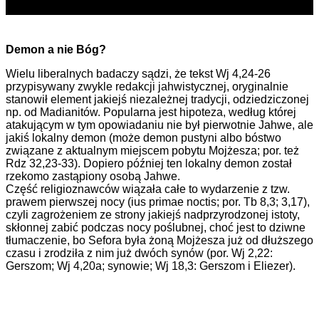
Demon a nie Bóg?
Wielu liberalnych badaczy sądzi, że tekst Wj 4,24-26
przypisywany zwykle redakcji jahwistycznej, oryginalnie
stanowił element jakiejś niezależnej tradycji, odziedziczonej
np. od Madianitów. Popularna jest hipoteza, według której
atakującym w tym opowiadaniu nie był pierwotnie Jahwe, ale
jakiś lokalny demon (może demon pustyni albo bóstwo
związane z aktualnym miejscem pobytu Mojżesza; por. też
Rdz 32,23-33). Dopiero później ten lokalny demon został
rzekomo zastąpiony osobą Jahwe.
Część religioznawców wiązała całe to wydarzenie z tzw.
prawem pierwszej nocy (ius primae noctis; por. Tb 8,3; 3,17),
czyli zagrożeniem ze strony jakiejś nadprzyrodzonej istoty,
skłonnej zabić podczas nocy poślubnej, choć jest to dziwne
tłumaczenie, bo Sefora była żoną Mojżesza już od dłuższego
czasu i zrodziła z nim już dwóch synów (por. Wj 2,22:
Gerszom; Wj 4,20a; synowie; Wj 18,3: Gerszom i Eliezer).