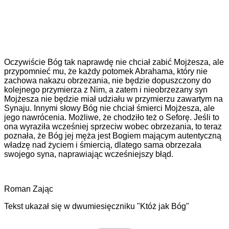
Oczywiście Bóg tak naprawdę nie chciał zabić Mojżesza, ale
przypomnieć mu, że każdy potomek Abrahama, który nie
zachowa nakazu obrzezania, nie będzie dopuszczony do
kolejnego przymierza z Nim, a zatem i nieobrzezany syn
Mojżesza nie będzie miał udziału w przymierzu zawartym na
Synaju. Innymi słowy Bóg nie chciał śmierci Mojżesza, ale
jego nawrócenia. Możliwe, że chodziło też o Seforę. Jeśli to
ona wyraziła wcześniej sprzeciw wobec obrzezania, to teraz
poznała, że Bóg jej męża jest Bogiem mającym autentyczną
władzę nad życiem i śmiercią, dlatego sama obrzezała
swojego syna, naprawiając wcześniejszy błąd.
Roman Zając
Tekst ukazał się w dwumiesięczniku "Któż jak Bóg"