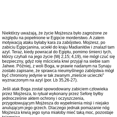
Niektórzy uważają, że życie Mojżesza było zagrożone ze
względu na popełnione w Egipcie morderstwo. A zatem
motywacją ataku byłaby kara za zabójstwo. Mojżesz, po
zabiciu Egipcjanina, uciekł do kraju Madianitów i znalazł tam
azyl. Teraz, kiedy powracał do Egiptu, pomimo śmierci tych,
którzy czyhali na jego życie (Wj 2,15; 4,19), nie mógł czuć się
bezpieczny, gdyż rolę mściciela krwi przyjął na siebie sam
Jahwe. Później, z woli Boga, w prawie nadanym na Synaju
zostało zapisane, że sprawca nieumyślnego zabójstwa mógł
być chroniony jedynie w tak zwanym „mieście ucieczki”
wyznaczonym na azyl (por. Lb 35,26-27).
Jeśli atak Boga został spowodowany zabiciem człowieka
przez Mojżesza, to rytuał wykonany przez Seforę byłby
jednocześnie aktem ochrony i oczyszczenia,
przygotowującym Mojżesza do wypełnienia misji i niejako
anulującym jego grzech. Dlaczego jednak pomazanie nóg
Mojżesza krwią jego syna miałoby mieć taką moc, pozostaje