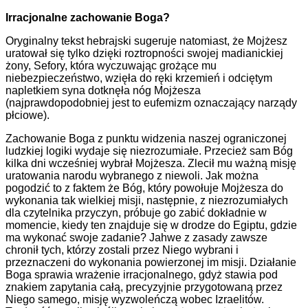
Irracjonalne zachowanie Boga?
Oryginalny tekst hebrajski sugeruje natomiast, że Mojżesz
uratował się tylko dzięki roztropności swojej madianickiej
żony, Sefory, która wyczuwając grożące mu
niebezpieczeństwo, wzięła do ręki krzemień i odciętym
napletkiem syna dotknęła nóg Mojżesza
(najprawdopodobniej jest to eufemizm oznaczający narządy
płciowe).
Zachowanie Boga z punktu widzenia naszej ograniczonej
ludzkiej logiki wydaje się niezrozumiałe. Przecież sam Bóg
kilka dni wcześniej wybrał Mojżesza. Zlecił mu ważną misję
uratowania narodu wybranego z niewoli. Jak można
pogodzić to z faktem że Bóg, który powołuje Mojżesza do
wykonania tak wielkiej misji, następnie, z niezrozumiałych
dla czytelnika przyczyn, próbuje go zabić dokładnie w
momencie, kiedy ten znajduje się w drodze do Egiptu, gdzie
ma wykonać swoje zadanie? Jahwe z zasady zawsze
chronił tych, którzy zostali przez Niego wybrani i
przeznaczeni do wykonania powierzonej im misji. Działanie
Boga sprawia wrażenie irracjonalnego, gdyż stawia pod
znakiem zapytania całą, precyzyjnie przygotowaną przez
Niego samego, misję wyzwoleńczą wobec Izraelitów.