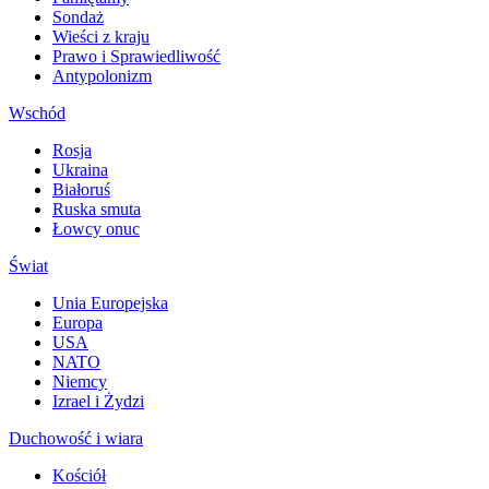
Sondaż
Wieści z kraju
Prawo i Sprawiedliwość
Antypolonizm
Wschód
Rosja
Ukraina
Białoruś
Ruska smuta
Łowcy onuc
Świat
Unia Europejska
Europa
USA
NATO
Niemcy
Izrael i Żydzi
Duchowość i wiara
Kościół