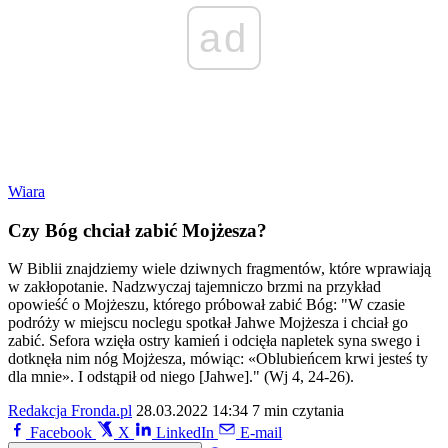
ad
Wiara
Czy Bóg chciał zabić Mojżesza?
W Biblii znajdziemy wiele dziwnych fragmentów, które wprawiają
w zakłopotanie. Nadzwyczaj tajemniczo brzmi na przykład
opowieść o Mojżeszu, którego próbował zabić Bóg: "W czasie
podróży w miejscu noclegu spotkał Jahwe Mojżesza i chciał go
zabić. Sefora wzięła ostry kamień i odcięła napletek syna swego i
dotknęła nim nóg Mojżesza, mówiąc: «Oblubieńcem krwi jesteś ty
dla mnie». I odstąpił od niego [Jahwe]." (Wj 4, 24-26).
Redakcja Fronda.pl
28.03.2022 14:34
7 min czytania
Facebook
X
LinkedIn
E-mail