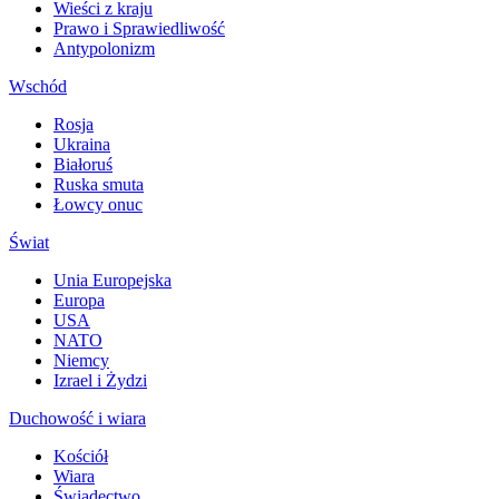
Wieści z kraju
Prawo i Sprawiedliwość
Antypolonizm
Wschód
Rosja
Ukraina
Białoruś
Ruska smuta
Łowcy onuc
Świat
Unia Europejska
Europa
USA
NATO
Niemcy
Izrael i Żydzi
Duchowość i wiara
Kościół
Wiara
Świadectwo