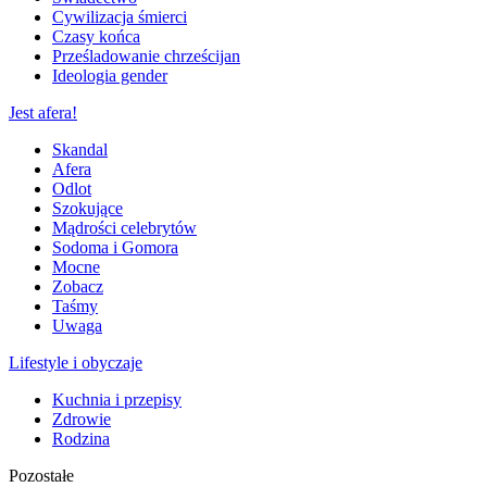
Cywilizacja śmierci
Czasy końca
Prześladowanie chrześcijan
Ideologia gender
Jest afera!
Skandal
Afera
Odlot
Szokujące
Mądrości celebrytów
Sodoma i Gomora
Mocne
Zobacz
Taśmy
Uwaga
Lifestyle i obyczaje
Kuchnia i przepisy
Zdrowie
Rodzina
Pozostałe