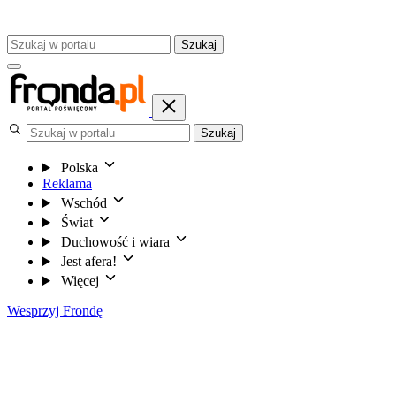
Szukaj
Szukaj
Polska
Reklama
Wschód
Świat
Duchowość i wiara
Jest afera!
Więcej
Wesprzyj Frondę