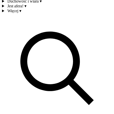
Duchowość i wiara
▾
Jest afera!
▾
Więcej
▾