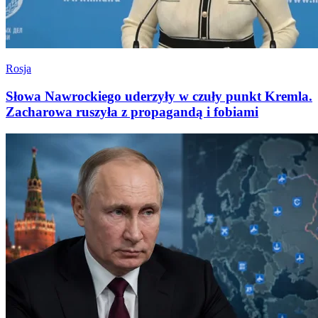
Rosja
Słowa Nawrockiego uderzyły w czuły punkt Kremla.
Zacharowa ruszyła z propagandą i fobiami