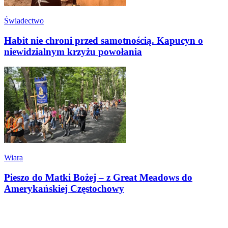
Świadectwo
Habit nie chroni przed samotnością. Kapucyn o
niewidzialnym krzyżu powołania
Wiara
Pieszo do Matki Bożej – z Great Meadows do
Amerykańskiej Częstochowy