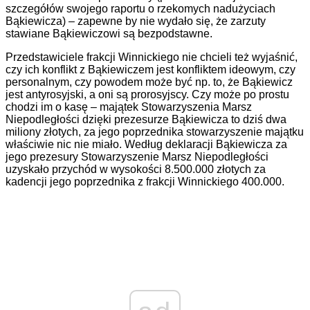
szczegółów swojego raportu o rzekomych nadużyciach
Bąkiewicza) – zapewne by nie wydało się, że zarzuty
stawiane Bąkiewiczowi są bezpodstawne.
Przedstawiciele frakcji Winnickiego nie chcieli też wyjaśnić,
czy ich konflikt z Bąkiewiczem jest konfliktem ideowym, czy
personalnym, czy powodem może być np. to, że Bąkiewicz
jest antyrosyjski, a oni są prorosyjscy. Czy może po prostu
chodzi im o kasę – majątek Stowarzyszenia Marsz
Niepodległości dzięki prezesurze Bąkiewicza to dziś dwa
miliony złotych, za jego poprzednika stowarzyszenie majątku
właściwie nic nie miało. Według deklaracji Bąkiewicza za
jego prezesury Stowarzyszenie Marsz Niepodległości
uzyskało przychód w wysokości 8.500.000 złotych za
kadencji jego poprzednika z frakcji Winnickiego 400.000.