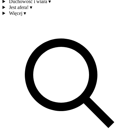
Duchowość i wiara
▾
Jest afera!
▾
Więcej
▾