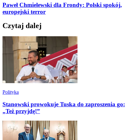
Paweł Chmielewski dla Frondy: Polski spokój,
europejski terror
Czytaj dalej
Polityka
Stanowski prowokuje Tuska do zaproszenia go:
„Też przyjdę!”