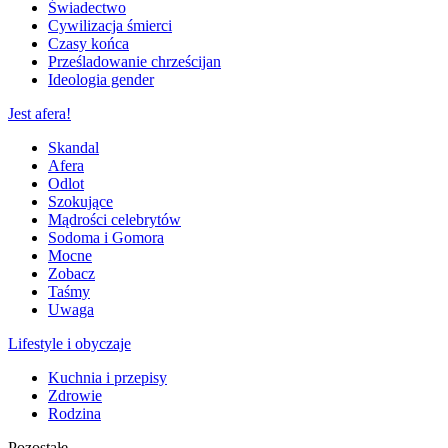
Świadectwo
Cywilizacja śmierci
Czasy końca
Prześladowanie chrześcijan
Ideologia gender
Jest afera!
Skandal
Afera
Odlot
Szokujące
Mądrości celebrytów
Sodoma i Gomora
Mocne
Zobacz
Taśmy
Uwaga
Lifestyle i obyczaje
Kuchnia i przepisy
Zdrowie
Rodzina
Pozostałe