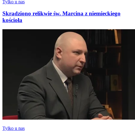
Tylko u nas
Skradziono relikwie św. Marcina z niemieckiego
kościoła
Tylko u nas