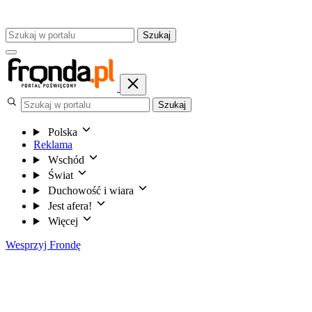
Szukaj
Szukaj
Polska
Reklama
Wschód
Świat
Duchowość i wiara
Jest afera!
Więcej
Wesprzyj Frondę