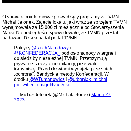
O sprawie poinformował prowadzący programy w TVMN
Michał Jelonek. Zajęcie lokalu, jaki wraz ze sprzętem TVMN
wynajmowała za 15.000 zł miesięcznie od Stowarzyszenia
Marsz Niepodległości, spowodowało, że TVMN przestał
nadawać. Działa nadal portal TVMN.
Politycy
@RuchNarodowy
i
@KONFEDERACJA_
pod osłoną nocy wtargnęli
do siedziby niezależnej TVMN. Przetrzymują
prywatne rzeczy dziennikarzy, przerwali
transmisję. Przed drzwiami wynajęta przez nich
„ochrona”. Bandyckie metody Konfederacji. W
środku
@WTumanowicz
i
@urbaniak_michal
pic.twitter.com/goNvIuDeko
— Michał Jelonek (@MichalJelonek)
March 27,
2023