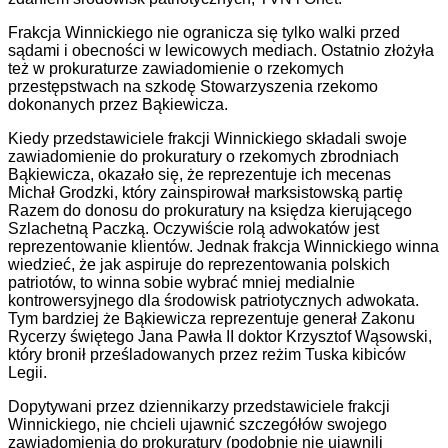
Frakcja Winnickiego nie ogranicza się tylko walki przed
sądami i obecności w lewicowych mediach. Ostatnio złożyła
też w prokuraturze zawiadomienie o rzekomych
przestępstwach na szkodę Stowarzyszenia rzekomo
dokonanych przez Bąkiewicza.
Kiedy przedstawiciele frakcji Winnickiego składali swoje
zawiadomienie do prokuratury o rzekomych zbrodniach
Bąkiewicza, okazało się, że reprezentuje ich mecenas
Michał Grodzki, który zainspirował marksistowską partię
Razem do donosu do prokuratury na księdza kierującego
Szlachetną Paczką. Oczywiście rolą adwokatów jest
reprezentowanie klientów. Jednak frakcja Winnickiego winna
wiedzieć, że jak aspiruje do reprezentowania polskich
patriotów, to winna sobie wybrać mniej medialnie
kontrowersyjnego dla środowisk patriotycznych adwokata.
Tym bardziej że Bąkiewicza reprezentuje generał Zakonu
Rycerzy świętego Jana Pawła II doktor Krzysztof Wąsowski,
który bronił prześladowanych przez reżim Tuska kibiców
Legii.
Dopytywani przez dziennikarzy przedstawiciele frakcji
Winnickiego, nie chcieli ujawnić szczegółów swojego
zawiadomienia do prokuratury (podobnie nie ujawnili