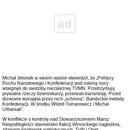
ad
Michał Jelonek w swoim wpisie stwierdził, że „Politycy
Ruchu Narodowego i Konfederacji pod osłoną nocy
wtargnęli do siedziby niezależnej TVMN. Przetrzymują
prywatne rzeczy dziennikarzy, przerwali transmisję. Przed
drzwiami wynajęta przez nich „ochrona”. Bandyckie metody
Konfederacji. W środku Witold Tumanowicz i Michał
Urbaniak”.
W konflikcie o kontrolę nad Stowarzyszeniem Marsz
Niepodległości stanowisko frakcji Winnickiego nagłaśnia,
zdaniem środowisk patriotycznych, TVN i Onet.