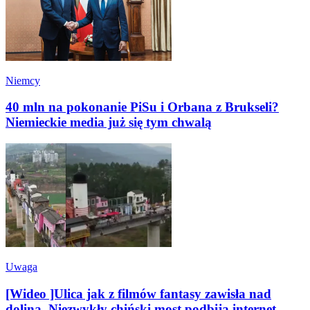
Niemcy
40 mln na pokonanie PiSu i Orbana z Brukseli?
Niemieckie media już się tym chwalą
Uwaga
[Wideo ]Ulica jak z filmów fantasy zawisła nad
doliną. Niezwykły chiński most podbija internet