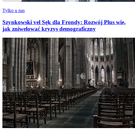
Tylko u nas
Szynkowski vel Sęk dla Frondy: Rozwój Plus wie,
jak zniwelować kryzys demograficzny