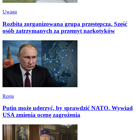
Uwaga
Rozbita zorganizowana grupa przestępcza. Sześć
osób zatrzymanych za przemyt narkotyków
Rosja
Putin może uderzyć, by sprawdzić NATO. Wywiad
USA zmienia ocenę zagrożenia