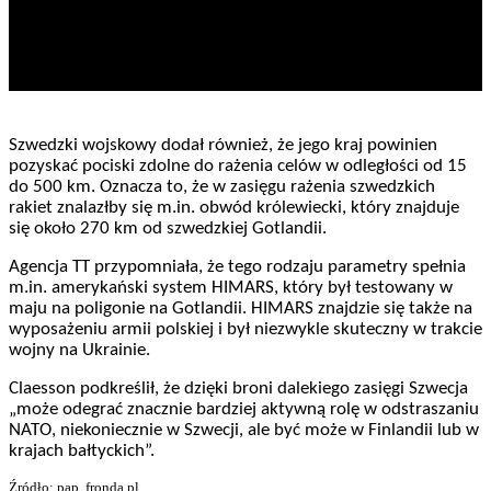
Szwedzki wojskowy dodał również, że jego kraj powinien
pozyskać pociski zdolne do rażenia celów w odległości od 15
do 500 km. Oznacza to, że w zasięgu rażenia szwedzkich
rakiet znalazłby się m.in. obwód królewiecki, który znajduje
się około 270 km od szwedzkiej Gotlandii.
Agencja TT przypomniała, że tego rodzaju parametry spełnia
m.in. amerykański system HIMARS, który był testowany w
maju na poligonie na Gotlandii. HIMARS znajdzie się także na
wyposażeniu armii polskiej i był niezwykle skuteczny w trakcie
wojny na Ukrainie.
Claesson podkreślił, że dzięki broni dalekiego zasięgi Szwecja
„może odegrać znacznie bardziej aktywną rolę w odstraszaniu
NATO, niekoniecznie w Szwecji, ale być może w Finlandii lub w
krajach bałtyckich”.
Źródło: pap, fronda.pl