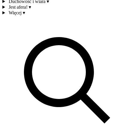
Duchowość i wiara
▾
Jest afera!
▾
Więcej
▾