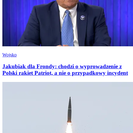
Wojsko
Jakubiak dla Frondy: chodzi o wyprowadzenie z
Polski rakiet Patriot, a nie o przypadkowy incydent