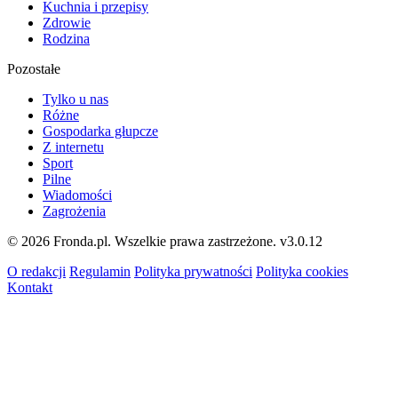
Kuchnia i przepisy
Zdrowie
Rodzina
Pozostałe
Tylko u nas
Różne
Gospodarka głupcze
Z internetu
Sport
Pilne
Wiadomości
Zagrożenia
© 2026 Fronda.pl. Wszelkie prawa zastrzeżone.
v3.0.12
O redakcji
Regulamin
Polityka prywatności
Polityka cookies
Kontakt