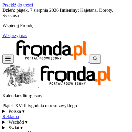
Przejdź do treści
Dzień:
piątek, 7 sierpnia 2026
Imieniny:
Kajetana, Doroty,
Sykstusa
Wspieraj Frondę
Wesprzyj nas
Kalendarz liturgiczny
Piątek XVIII tygodnia okresu zwykłego
Polska
▾
Reklama
Wschód
▾
Świat
▾