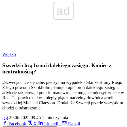
ad
Wojsko
Szwedzi chcą broni dalekiego zasięgu. Koniec z
neutralnością?
„Szwecja chce się zabezpieczyć na wypadek ataku ze strony Rosji.
Z tego powodu Sztokholm planuje kupić broń dalekiego zasięgu,
artylerię rakietową i pociski manewrujące mogące uderzyć w cele w
Rosji” – powiedział w ubiegły piątek naczelny dowódca armii
szwedzkiej Michael Claesson. Dodał, że Szwecji przede wszystkim
chodzi o odstraszanie.
jkg
29.06.2025 09:45
1 min czytania
Facebook
X
LinkedIn
E-mail