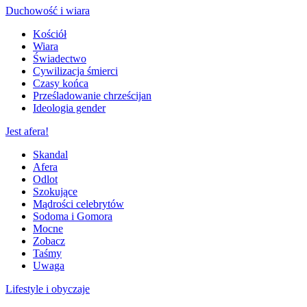
Duchowość i wiara
Kościół
Wiara
Świadectwo
Cywilizacja śmierci
Czasy końca
Prześladowanie chrześcijan
Ideologia gender
Jest afera!
Skandal
Afera
Odlot
Szokujące
Mądrości celebrytów
Sodoma i Gomora
Mocne
Zobacz
Taśmy
Uwaga
Lifestyle i obyczaje