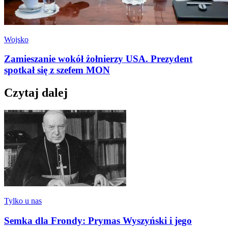
Wojsko
Zamieszanie wokół żołnierzy USA. Prezydent
spotkał się z szefem MON
Czytaj dalej
Tylko u nas
Semka dla Frondy: Prymas Wyszyński i jego