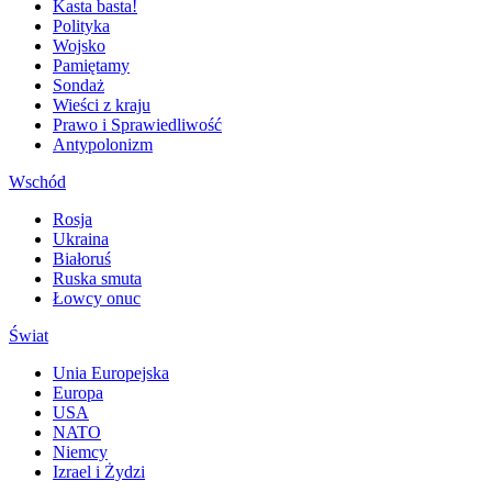
Kasta basta!
Polityka
Wojsko
Pamiętamy
Sondaż
Wieści z kraju
Prawo i Sprawiedliwość
Antypolonizm
Wschód
Rosja
Ukraina
Białoruś
Ruska smuta
Łowcy onuc
Świat
Unia Europejska
Europa
USA
NATO
Niemcy
Izrael i Żydzi