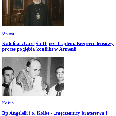
Uwaga
Katolikos Garegin II przed sądem. Bezprecedensowy
proces pogłębia konflikt w Armenii
Kościół
Bp Angelelli i o. Kolbe - „męczennicy braterstwa i