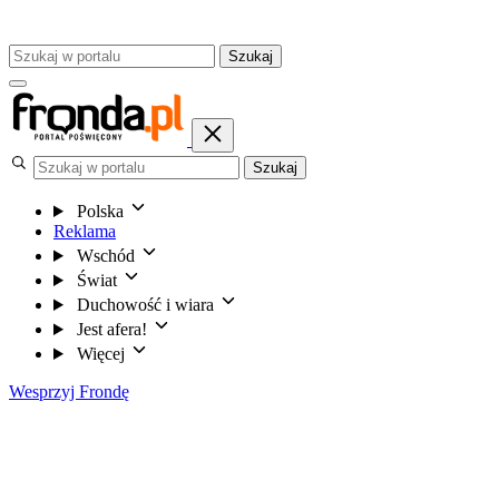
Szukaj
Szukaj
Polska
Reklama
Wschód
Świat
Duchowość i wiara
Jest afera!
Więcej
Wesprzyj Frondę