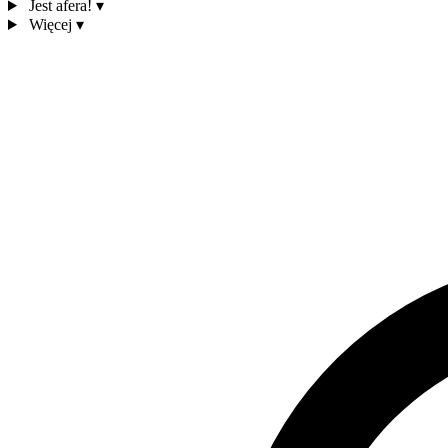
Jest afera!
▾
Więcej
▾