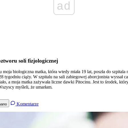
ad
tworu soli fizjologicznej
ja biologiczna matka, która wtedy miała 19 lat, poszła do szpitala na
28 tygodniu ciąży. W szpitalu na sali zabiegowej aborcjonista wyssał 
 ciało, a moja matka zażywała liczne dawki Pitocinu. Jest to środek, k
 Wszyscy myśleli, że umarłam.
Komentarze
wano