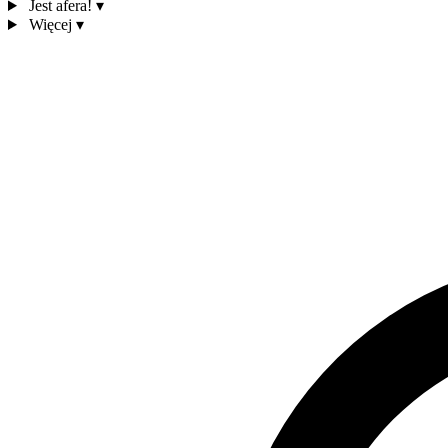
Jest afera!
▾
Więcej
▾