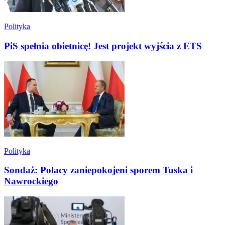
Polityka
PiS spełnia obietnicę! Jest projekt wyjścia z ETS
Polityka
Sondaż: Polacy zaniepokojeni sporem Tuska i
Nawrockiego