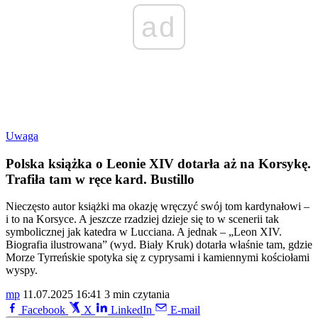
ad
Uwaga
Polska książka o Leonie XIV dotarła aż na Korsykę.
Trafiła tam w ręce kard. Bustillo
Nieczęsto autor książki ma okazję wręczyć swój tom kardynałowi –
i to na Korsyce. A jeszcze rzadziej dzieje się to w scenerii tak
symbolicznej jak katedra w Lucciana. A jednak – „Leon XIV.
Biografia ilustrowana” (wyd. Biały Kruk) dotarła właśnie tam, gdzie
Morze Tyrreńskie spotyka się z cyprysami i kamiennymi kościołami
wyspy.
mp
11.07.2025 16:41
3 min czytania
Facebook
X
LinkedIn
E-mail