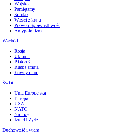
Wojsko
Pamiętamy
Sondaż
Wieści z kraju
Prawo i Sprawiedliwość
Antypolonizm
Wschód
Rosja
Ukraina
Białoruś
Ruska smuta
Łowcy onuc
Świat
Unia Europejska
Europa
USA
NATO
Niemcy
Izrael i Żydzi
Duchowość i wiara