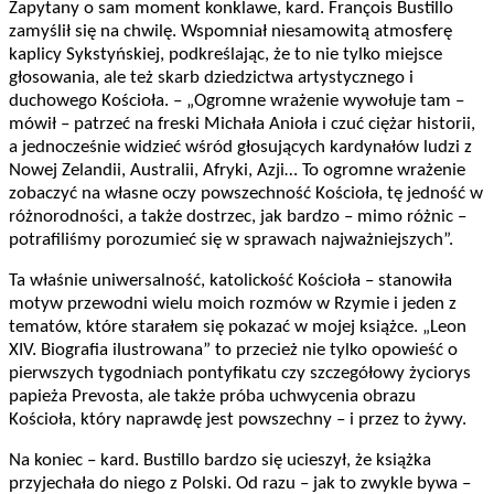
Zapytany o sam moment konklawe, kard. François Bustillo
zamyślił się na chwilę. Wspomniał niesamowitą atmosferę
kaplicy Sykstyńskiej, podkreślając, że to nie tylko miejsce
głosowania, ale też skarb dziedzictwa artystycznego i
duchowego Kościoła. – „Ogromne wrażenie wywołuje tam –
mówił – patrzeć na freski Michała Anioła i czuć ciężar historii,
a jednocześnie widzieć wśród głosujących kardynałów ludzi z
Nowej Zelandii, Australii, Afryki, Azji… To ogromne wrażenie
zobaczyć na własne oczy powszechność Kościoła, tę jedność w
różnorodności, a także dostrzec, jak bardzo – mimo różnic –
potrafiliśmy porozumieć się w sprawach najważniejszych”.
Ta właśnie uniwersalność, katolickość Kościoła – stanowiła
motyw przewodni wielu moich rozmów w Rzymie i jeden z
tematów, które starałem się pokazać w mojej książce. „Leon
XIV. Biografia ilustrowana” to przecież nie tylko opowieść o
pierwszych tygodniach pontyfikatu czy szczegółowy życiorys
papieża Prevosta, ale także próba uchwycenia obrazu
Kościoła, który naprawdę jest powszechny – i przez to żywy.
Na koniec – kard. Bustillo bardzo się ucieszył, że książka
przyjechała do niego z Polski. Od razu – jak to zwykle bywa –