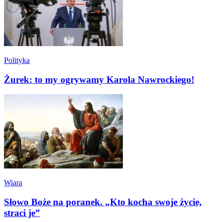
Polityka
Żurek: to my ogrywamy Karola Nawrockiego!
Wiara
Słowo Boże na poranek. „Kto kocha swoje życie,
straci je”