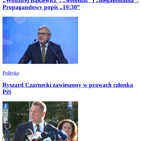
„Wodzirej Bąkiewicz”, „wetomat” i „megalomania”.
Propagandowy popis „19:30”
Polityka
Ryszard Czarnecki zawieszony w prawach członka
PiS