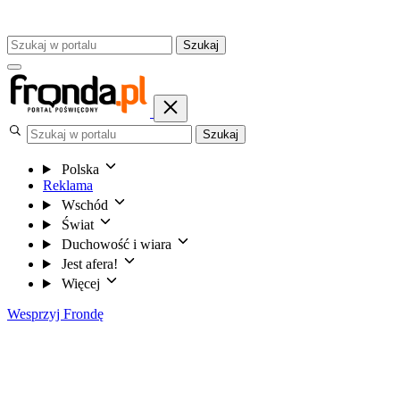
Szukaj
Szukaj
Polska
Reklama
Wschód
Świat
Duchowość i wiara
Jest afera!
Więcej
Wesprzyj Frondę