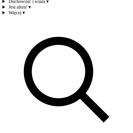
Duchowość i wiara
▾
Jest afera!
▾
Więcej
▾