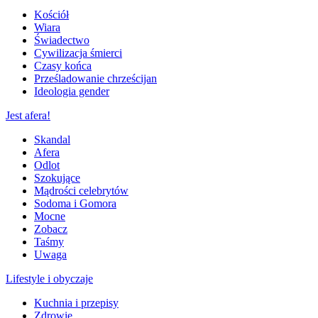
Kościół
Wiara
Świadectwo
Cywilizacja śmierci
Czasy końca
Prześladowanie chrześcijan
Ideologia gender
Jest afera!
Skandal
Afera
Odlot
Szokujące
Mądrości celebrytów
Sodoma i Gomora
Mocne
Zobacz
Taśmy
Uwaga
Lifestyle i obyczaje
Kuchnia i przepisy
Zdrowie