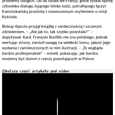
problemy ubogich. Od lat działa we Francji, gdzie zyskał opinię
człowieka dialogu żyjącego blisko ludzi, potrafiącego łączyć
franciszkańską prostotę z nowoczesnym myśleniem o misji
Kościoła.
Biskup Ajaccio przyjął książkę z serdecznością i szczerym
zdziwieniem. – „Ale jak to, tak szybko powstała?” –
dopytywał. Kard. François Bustillo nie zna polskiego, jednak
wertując strony, zwrócił uwagę na wielkość tomu, jakość jego
wydania i zamieszczonych w nim ilustracji. – „To wygląda
bardzo profesjonalnie” – mówił, pokazując, jak bardzo
możemy być dumni z rzeczy powstających w Polsce.
Dalsza część artykułu pod video
Play