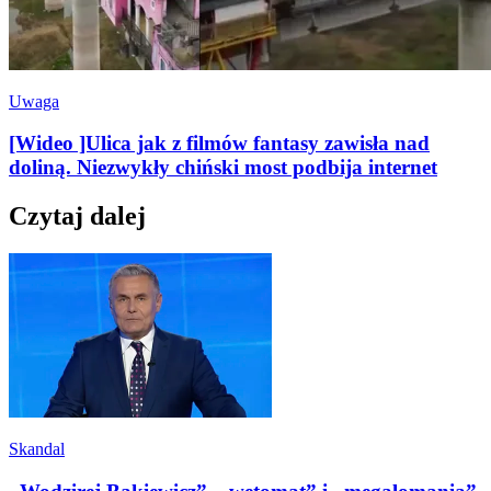
Uwaga
[Wideo ]Ulica jak z filmów fantasy zawisła nad
doliną. Niezwykły chiński most podbija internet
Czytaj dalej
Skandal