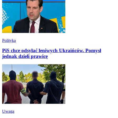
Polityka
PiS chce odsyłać leniwych Ukraińców. Pomysł
jednak dzieli prawicę
Uwaga