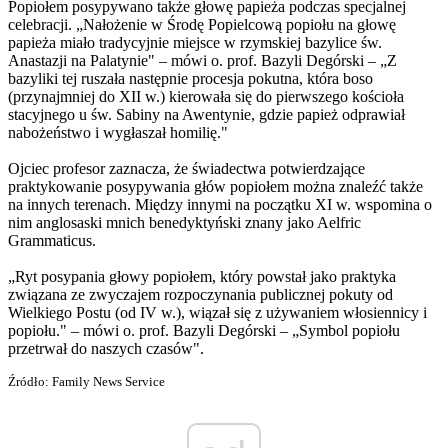
Popiołem posypywano także głowę papieża podczas specjalnej
celebracji. „Nałożenie w Środę Popielcową popiołu na głowę
papieża miało tradycyjnie miejsce w rzymskiej bazylice św.
Anastazji na Palatynie" ­– mówi o. prof. Bazyli Degórski – „Z
bazyliki tej ruszała następnie procesja pokutna, która boso
(przynajmniej do XII w.) kierowała się do pierwszego kościoła
stacyjnego u św. Sabiny na Awentynie, gdzie papież odprawiał
nabożeństwo i wygłaszał homilię."
Ojciec profesor zaznacza, że świadectwa potwierdzające
praktykowanie posypywania głów popiołem można znaleźć także
na innych terenach. Między innymi na początku XI w. wspomina o
nim anglosaski mnich benedyktyński znany jako Aelfric
Grammaticus.
„Ryt posypania głowy popiołem, który powstał jako praktyka
związana ze zwyczajem rozpoczynania publicznej pokuty od
Wielkiego Postu (od IV w.), wiązał się z używaniem włosiennicy i
popiołu." – mówi o. prof. Bazyli Degórski – „Symbol popiołu
przetrwał do naszych czasów".
Źródło: Family News Service