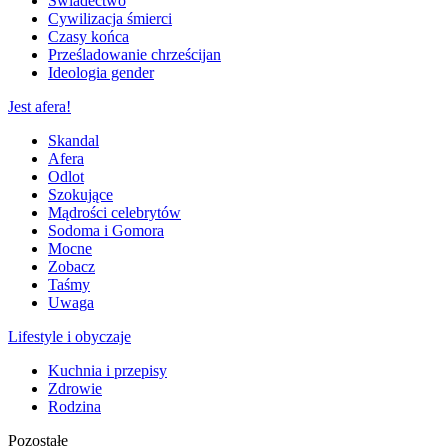
Świadectwo
Cywilizacja śmierci
Czasy końca
Prześladowanie chrześcijan
Ideologia gender
Jest afera!
Skandal
Afera
Odlot
Szokujące
Mądrości celebrytów
Sodoma i Gomora
Mocne
Zobacz
Taśmy
Uwaga
Lifestyle i obyczaje
Kuchnia i przepisy
Zdrowie
Rodzina
Pozostałe