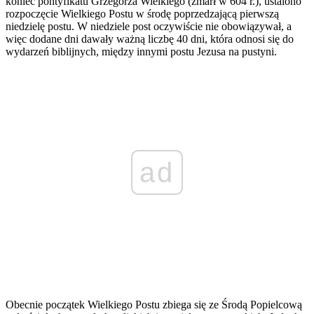
koniec pontyfikatu Grzegorza Wielkiego (zmarł w 604 r.), ustalono
rozpoczęcie Wielkiego Postu w środę poprzedzającą pierwszą
niedzielę postu. W niedziele post oczywiście nie obowiązywał, a
więc dodane dni dawały ważną liczbę 40 dni, która odnosi się do
wydarzeń biblijnych, między innymi postu Jezusa na pustyni.
ad
Obecnie początek Wielkiego Postu zbiega się ze Środą Popielcową