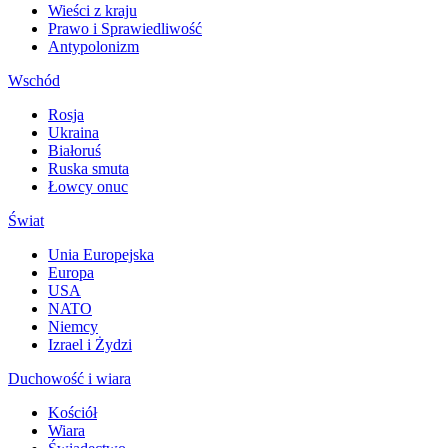
Wieści z kraju
Prawo i Sprawiedliwość
Antypolonizm
Wschód
Rosja
Ukraina
Białoruś
Ruska smuta
Łowcy onuc
Świat
Unia Europejska
Europa
USA
NATO
Niemcy
Izrael i Żydzi
Duchowość i wiara
Kościół
Wiara