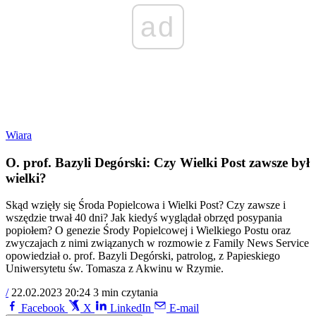
ad
Wiara
O. prof. Bazyli Degórski: Czy Wielki Post zawsze był
wielki?
Skąd wzięły się Środa Popielcowa i Wielki Post? Czy zawsze i
wszędzie trwał 40 dni? Jak kiedyś wyglądał obrzęd posypania
popiołem? O genezie Środy Popielcowej i Wielkiego Postu oraz
zwyczajach z nimi związanych w rozmowie z Family News Service
opowiedział o. prof. Bazyli Degórski, patrolog, z Papieskiego
Uniwersytetu św. Tomasza z Akwinu w Rzymie.
/
22.02.2023 20:24
3 min czytania
Facebook
X
LinkedIn
E-mail