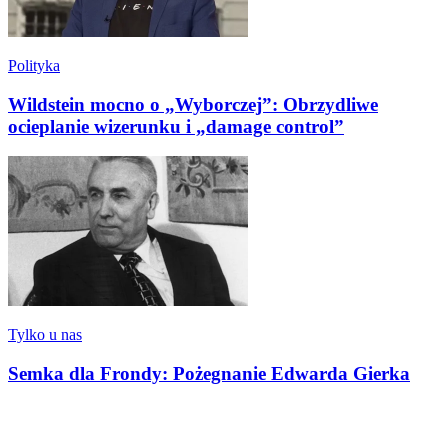
Polityka
Wildstein mocno o „Wyborczej”: Obrzydliwe
ocieplanie wizerunku i „damage control”
Tylko u nas
Semka dla Frondy: Pożegnanie Edwarda Gierka