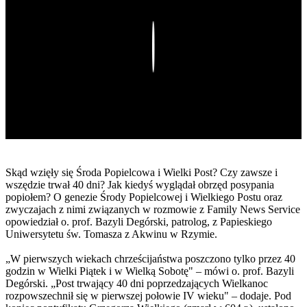
Play
Skąd wzięły się Środa Popielcowa i Wielki Post? Czy zawsze i
wszędzie trwał 40 dni? Jak kiedyś wyglądał obrzęd posypania
popiołem? O genezie Środy Popielcowej i Wielkiego Postu oraz
zwyczajach z nimi związanych w rozmowie z Family News Service
opowiedział o. prof. Bazyli Degórski, patrolog, z Papieskiego
Uniwersytetu św. Tomasza z Akwinu w Rzymie.
„W pierwszych wiekach chrześcijaństwa poszczono tylko przez 40
godzin w Wielki Piątek i w Wielką Sobotę" – mówi o. prof. Bazyli
Degórski. „Post trwający 40 dni poprzedzających Wielkanoc
rozpowszechnił się w pierwszej połowie IV wieku" – dodaje. Pod