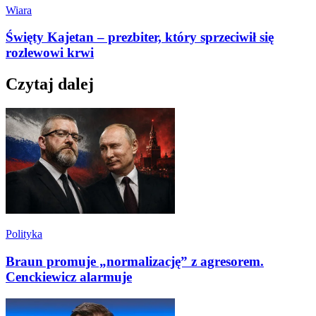
Wiara
Święty Kajetan – prezbiter, który sprzeciwił się
rozlewowi krwi
Czytaj dalej
Polityka
Braun promuje „normalizację” z agresorem.
Cenckiewicz alarmuje