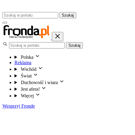
Szukaj
Szukaj
Polska
Reklama
Wschód
Świat
Duchowość i wiara
Jest afera!
Więcej
Wesprzyj Frondę