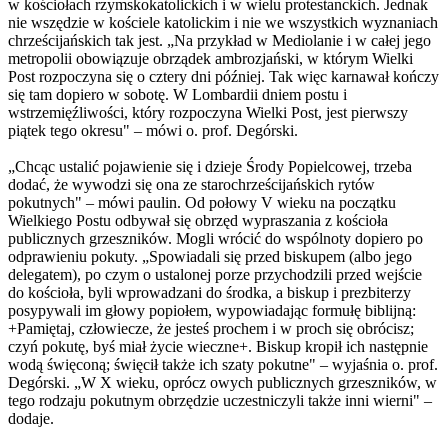
w kościołach rzymskokatolickich i w wielu protestanckich. Jednak
nie wszędzie w kościele katolickim i nie we wszystkich wyznaniach
chrześcijańskich tak jest. „Na przykład w Mediolanie i w całej jego
metropolii obowiązuje obrządek ambrozjański, w którym Wielki
Post rozpoczyna się o cztery dni później. Tak więc karnawał kończy
się tam dopiero w sobotę. W Lombardii dniem postu i
wstrzemięźliwości, który rozpoczyna Wielki Post, jest pierwszy
piątek tego okresu" – mówi o. prof. Degórski.
„Chcąc ustalić pojawienie się i dzieje Środy Popielcowej, trzeba
dodać, że wywodzi się ona ze starochrześcijańskich rytów
pokutnych" ­– mówi paulin. Od połowy V wieku na początku
Wielkiego Postu odbywał się obrzęd wypraszania z kościoła
publicznych grzeszników. Mogli wrócić do wspólnoty dopiero po
odprawieniu pokuty. „Spowiadali się przed biskupem (albo jego
delegatem), po czym o ustalonej porze przychodzili przed wejście
do kościoła, byli wprowadzani do środka, a biskup i prezbiterzy
posypywali im głowy popiołem, wypowiadając formułę biblijną:
+Pamiętaj, człowiecze, że jesteś prochem i w proch się obrócisz;
czyń pokutę, byś miał życie wieczne+. Biskup kropił ich następnie
wodą święconą; święcił także ich szaty pokutne" – wyjaśnia o. prof.
Degórski. „W X wieku, oprócz owych publicznych grzeszników, w
tego rodzaju pokutnym obrzędzie uczestniczyli także inni wierni" –
dodaje.