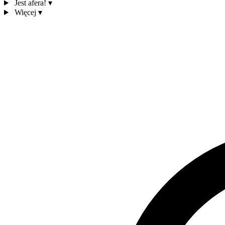
Jest afera!
▾
Więcej
▾