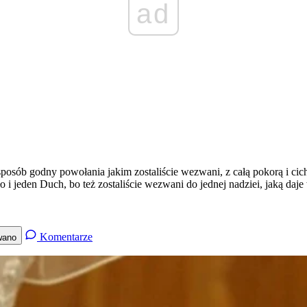
ad
sób godny powołania jakim zostaliście wezwani, z całą pokorą i cicho
ło i jeden Duch, bo też zostaliście wezwani do jednej nadziei, jaką d
Komentarze
wano