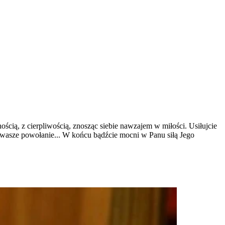
ścią, z cierpliwością, znosząc siebie nawzajem w miłości. Usiłujcie
aje wasze powołanie... W końcu bądźcie mocni w Panu siłą Jego