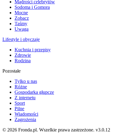
Mądrości celebrytów
Sodoma i Gomora
Mocne
Zobacz
Taśmy
Uwaga
Lifestyle i obyczaje
Kuchnia i przepisy
Zdrowie
Rodzina
Pozostałe
Tylko u nas
Różne
Gospodarka głupcze
Z internetu
Sport
Pilne
Wiadomości
Zagrożenia
© 2026 Fronda.pl. Wszelkie prawa zastrzeżone.
v3.0.12