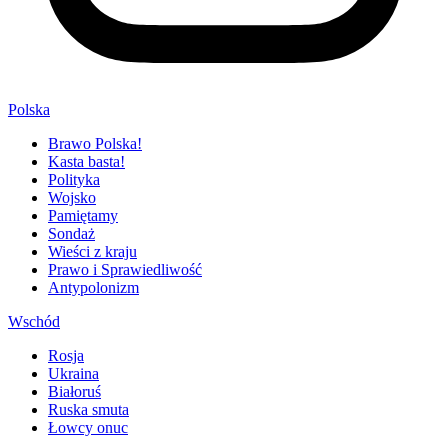
Polska
Brawo Polska!
Kasta basta!
Polityka
Wojsko
Pamiętamy
Sondaż
Wieści z kraju
Prawo i Sprawiedliwość
Antypolonizm
Wschód
Rosja
Ukraina
Białoruś
Ruska smuta
Łowcy onuc