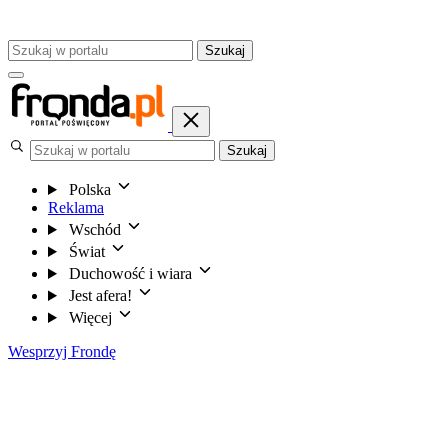
Szukaj
Szukaj
Polska
Reklama
Wschód
Świat
Duchowość i wiara
Jest afera!
Więcej
Wesprzyj Frondę