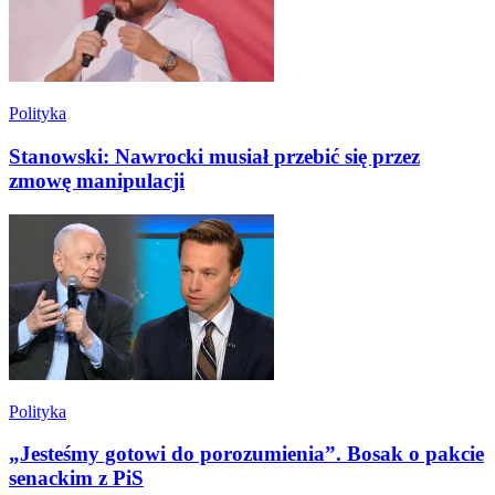
Polityka
Stanowski: Nawrocki musiał przebić się przez
zmowę manipulacji
Polityka
„Jesteśmy gotowi do porozumienia”. Bosak o pakcie
senackim z PiS