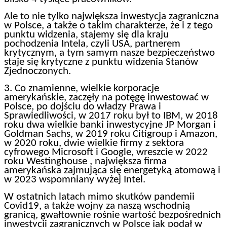
Ale to nie tylko największa inwestycja zagraniczna
w Polsce, a także o takim charakterze, że i z tego
punktu widzenia, stajemy się dla kraju
pochodzenia Intela, czyli USA, partnerem
krytycznym, a tym samym nasze bezpieczeństwo
staje się krytyczne z punktu widzenia Stanów
Zjednoczonych.
3. Co znamienne, wielkie korporacje
amerykańskie, zaczęły na potęgę inwestować w
Polsce, po dojściu do władzy Prawa i
Sprawiedliwości, w 2017 roku był to IBM, w 2018
roku dwa wielkie banki inwestycyjne JP Morgan i
Goldman Sachs, w 2019 roku Citigroup i Amazon,
w 2020 roku, dwie wielkie firmy z sektora
cyfrowego Microsoft i Google, wreszcie w 2022
roku Westinghouse , największa firma
amerykańska zajmująca się energetyką atomową i
w 2023 wspomniany wyżej Intel.
W ostatnich latach mimo skutków pandemii
Covid19, a także wojny za naszą wschodnią
granicą, gwałtownie rośnie wartość bezpośrednich
inwestycji zagranicznych w Polsce jak podał w