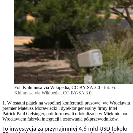
Fot. Khlnmusa via Wikipedia, CC BY-SA 3.0
· fot. Fot.
Khlnmusa via Wikipedia, CC BY-SA 3.0
1. W ostatni piątek na wspólnej konferencji prasowej we Wrocławiu
premier Mateusz Morawiecki i dyrektor generalny firmy Intel
Patrick Paul Gelsinger, poinformowali o lokalizacji w Miękinie pod
Wrocławiem fabryki integracji i testowania półprzewodników.
To inwestycja za przynajmniej 4,6 mld USD (około