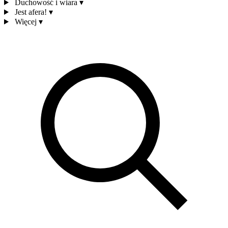
Duchowość i wiara
▾
Jest afera!
▾
Więcej
▾