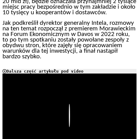
20 mld zł), będzie oznaczała przynajmniej 2 tysiące
miejsc pracy bezpośrednio w tym zakładzie i około
10 tysięcy u kooperantów i dostawców.
Jak podkreślił dyrektor generalny Intela, rozmowy
na ten temat rozpoczął z premierem Morawieckim
na Forum Ekonomicznym w Davos w 2022 roku,
to po tym spotkaniu zostały powołane zespoły z
obydwu stron, które zajęły się opracowaniem
warunków dla tej inwestycji, a finał nastąpił
bardzo szybko.
Dalsza część artykułu pod video
Play