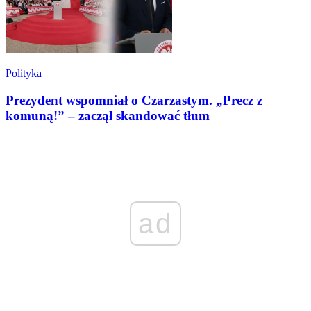
Polityka
Prezydent wspomniał o Czarzastym. „Precz z
komuną!” – zaczął skandować tłum
ad