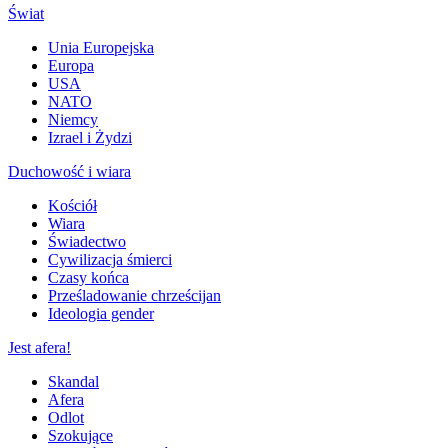
Świat
Unia Europejska
Europa
USA
NATO
Niemcy
Izrael i Żydzi
Duchowość i wiara
Kościół
Wiara
Świadectwo
Cywilizacja śmierci
Czasy końca
Prześladowanie chrześcijan
Ideologia gender
Jest afera!
Skandal
Afera
Odlot
Szokujące